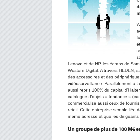
C
d
m
W
a
f
é
s
s
Lenovo et de HP, les écrans de Sam
Western Digital. A travers HEDEN, s
des accessoires et des périphériqu
vidéosurveillance. Parallèlement à 
aussi repris 100% du capital d'Halte
catalogue d'objets « tendance » (casq
commercialise aussi ceux de fournisse
retail. Cette entreprise semble liée 
même adresse et que les dirigeants
Un groupe de plus de 100 M€ e