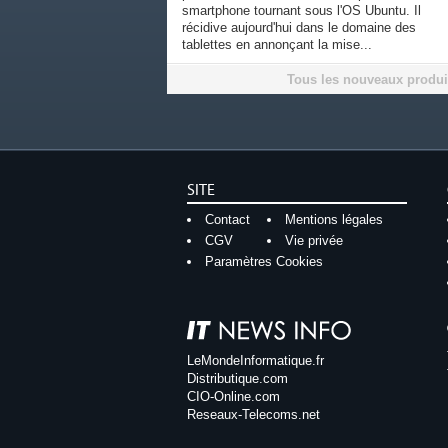
smartphone tournant sous l'OS Ubuntu. Il
récidive aujourd'hui dans le domaine des
tablettes en annonçant la mise...
Tous les nouveaux produi
SITE
Contact
Mentions légales
CGV
Vie privée
Paramètres Cookies
LeMondeInformatique.fr
Distributique.com
CIO-Online.com
Reseaux-Telecoms.net