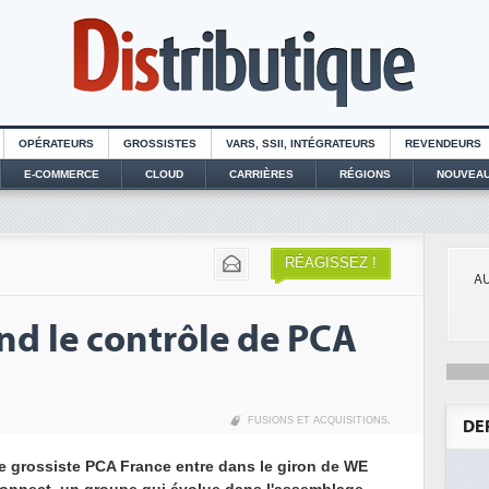
OPÉRATEURS
GROSSISTES
VARS, SSII, INTÉGRATEURS
REVENDEURS
E-COMMERCE
CLOUD
CARRIÈRES
RÉGIONS
NOUVEAU
RÉAGISSEZ !
AU
d le contrôle de PCA
FUSIONS ET ACQUISITIONS
,
DE
e grossiste PCA France entre dans le giron de WE