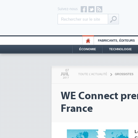
Suivez-nous
FABRICANTS, ÉDITEURS
ÉCONOMIE
TECHNOLOGIE
07
JUIL
TOUTE L'ACTUALITÉ
GROSSISTES
2017
WE Connect pren
France
L