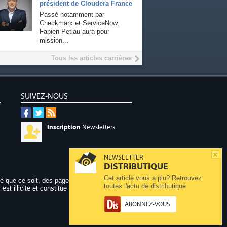
président de Cloudera France
Passé notamment par
Checkmarx et ServiceNow,
Fabien Petiau aura pour
mission...
Tous les articles carrières
SUIVEZ-NOUS
Inscription
Newsletters
NEWSLETTER
DISTRIBUTIQUE
Cet article vous a plu? Retrouvez
dé que ce soit, des pages publiées sur ce site,
toutes l'actu de distributique
 est illicite et constitue une contrefaçon.
ABONNEZ-VOUS