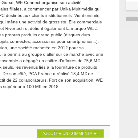
y Gorsd, WE Connect organise son activité
ipales filiales, à commencer par Unika Multimédia qui
C destinés aux clients institutionnels. Vient ensuite
, qui mène une activité de grossiste. Elle commerciale
t Rivertech et détient également la marque WE à
es propres produits grand public (disques durs
objets connectés, accessoires pour smartphones...).
usion, une société rachetée en 2012 pour sa
qui a permis au groupe d'aller sur ce marché avec une
ensemble a dégagé un chiffre d'affaires de 75,6 M€
seuls, les revenus liés à la fourniture de produits
. De son côté, PCA France a réalisé 18,4 M€ de
ectif de 22 collaborateurs. Fort de son acquisition, WE
res supérieur à 100 M€ en 2018.
AJOUTER UN COMMENTAIRE