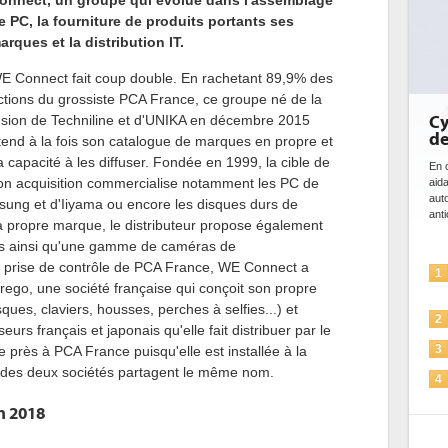
onnect, un groupe qui évolue dans l'assemblage
e PC, la fourniture de produits portants ses
arques et la distribution IT.
E Connect fait coup double. En rachetant 89,9% des
ctions du grossiste PCA France, ce groupe né de la
usion de Techniline et d'UNIKA en décembre 2015
Cybersécurité, le double visage
de l'IA
tend à la fois son catalogue de marques en propre et
a capacité à les diffuser. Fondée en 1999, la cible de
En cybersécurité, l'IA joue un double rôle : le gentil en
on acquisition commercialise notamment les PC de
aidant à détecter et à prévenir les menaces, à
automatiser les processus de sécurité, à simuler et
sung et d'Iiyama ou encore les disques durs de
anticiper les...
a propre marque, le distributeur propose également
es ainsi qu'une gamme de caméras de
la prise de contrôle de PCA France, WE Connect a
L'IA, déjà bien présente dans les
1
rrego, une société française qui conçoit son propre
solutions de sécurité et...
ues, claviers, housses, perches à selfies...) et
La sécurité des IA en question
2
urs français et japonais qu'elle fait distribuer par le
Sécuriser les IA par l'IA
de près à PCA France puisqu'elle est installée à la
3
 des deux sociétés partagent le même nom.
IA et conformité : un défi crucial
4
pour les entreprises
n 2018
Une IA de confiance pour une IA
5
plus sûre ?