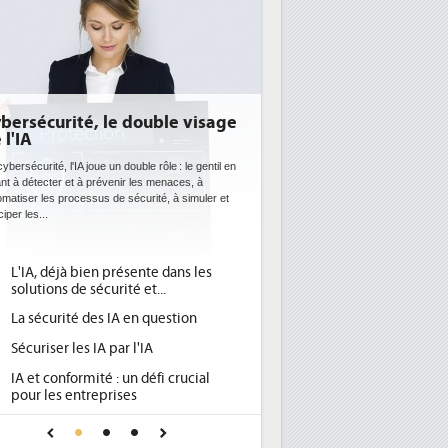
DEE: l'efficacité énergétique
bientôt une obligation pour les
datacenters
Des datacenters plus durables et plus efficaces, c'est
ce que recherchent les pouvoirs publics européens
avec la mise en oeuvre de la nouvelle Directive sur
l'efficacité...
Qu'est-ce que la DEE (directive
1
d'efficacité énergétique) ?
DEE, une pression administrative
2
pour les DSI à transformer...
Un outillage et des services déjà en
3
place pour répondre à...
Phocea DC dans les cordes pour la
4
DEE