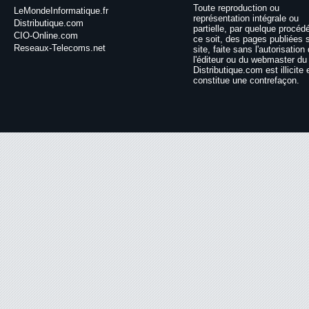
Toute reproduction ou
LeMondeInformatique.fr
représentation intégrale ou
Distributique.com
partielle, par quelque procéd
CIO-Online.com
ce soit, des pages publiées 
Reseaux-Telecoms.net
site, faite sans l'autorisation
l'éditeur ou du webmaster du 
Distributique.com est illicite 
constitue une contrefaçon.