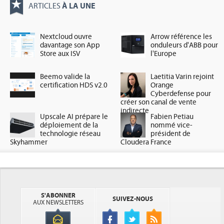
À LA UNE
ARTICLES
Nextcloud ouvre
Arrow référence les
davantage son App
onduleurs d'ABB pour
Store aux ISV
l'Europe
Beemo valide la
Laetitia Varin rejoint
certification HDS v2.0
Orange
Cyberdefense pour
créer son canal de vente
indirecte
Upscale AI prépare le
Fabien Petiau
déploiement de la
nommé vice-
technologie réseau
président de
Skyhammer
Cloudera France
S'ABONNER
SUIVEZ-NOUS
AUX NEWSLETTERS