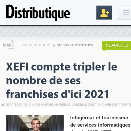
Connexion
13
MARS
RÉAGISSEZ !
TOUTE L'ACTUALITÉ
VARS/SSII/INTÉGRATEURS
2019
XEFI compte tripler le
nombre de ses
franchises d'ici 2021
Inscription
STRATÉGIE
,
TENDANCES MARCHÉ
,
MATÉRIELS
,
LOGICIELS
,
CRÉATION D'AGENCE
,
IT PART
Infogéreur et fournisseur
de services informatiques