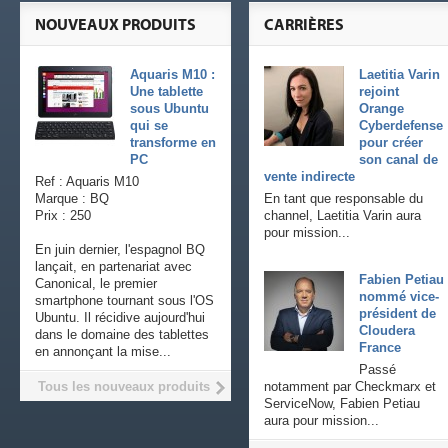
NOUVEAUX PRODUITS
CARRIÈRES
Aquaris M10 :
Laetitia Varin
Une tablette
rejoint
sous Ubuntu
Orange
qui se
Cyberdefense
transforme en
pour créer
PC
son canal de
vente indirecte
Ref : Aquaris M10
Marque : BQ
En tant que responsable du
Prix : 250
channel, Laetitia Varin aura
pour mission...
En juin dernier, l'espagnol BQ
lançait, en partenariat avec
Fabien Petiau
Canonical, le premier
nommé vice-
smartphone tournant sous l'OS
président de
Ubuntu. Il récidive aujourd'hui
Cloudera
dans le domaine des tablettes
France
en annonçant la mise...
Passé
Tous les nouveaux produits
notamment par Checkmarx et
ServiceNow, Fabien Petiau
aura pour mission...