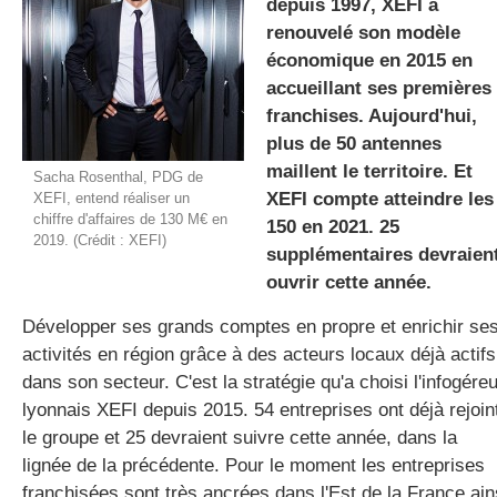
depuis 1997, XEFI a
renouvelé son modèle
économique en 2015 en
gratuite
accueillant ses premières
franchises. Aujourd'hui,
plus de 50 antennes
maillent le territoire. Et
Sacha Rosenthal, PDG de
XEFI compte atteindre les
XEFI, entend réaliser un
chiffre d'affaires de 130 M€ en
150 en 2021. 25
2019. (Crédit : XEFI)
supplémentaires devraien
ouvrir cette année.
Développer ses grands comptes en propre et enrichir se
activités en région grâce à des acteurs locaux déjà actifs
dans son secteur. C'est la stratégie qu'a choisi l'infogéreu
lyonnais XEFI depuis 2015. 54 entreprises ont déjà rejoin
le groupe et 25 devraient suivre cette année, dans la
lignée de la précédente. Pour le moment les entreprises
franchisées sont très ancrées dans l'Est de la France ain