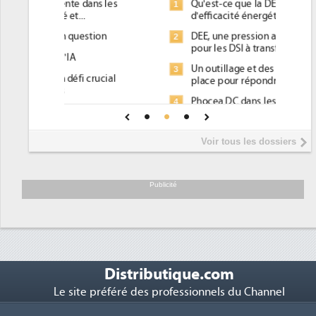
Qu'est-ce que la DEE (directive
1
d'efficacité énergétique) ?
DEE, une pression administrative
2
pour les DSI à transformer...
Un outillage et des services déjà en
3
place pour répondre à...
Phocea DC dans les cordes pour la
4
DEE
Interview de Fabrice Coquio,
5
Voir tous les dossiers
président de Digital Realty...
Trimestriels IBM : L'activité logicielle
6
soutient les...
Publicité
Distributique.com
Le site préféré des professionnels du Channel