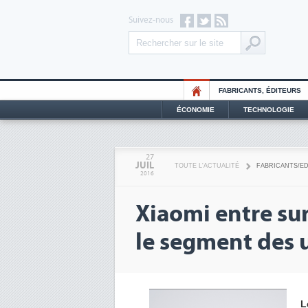
Suivez-nous
FABRICANTS, ÉDITEURS
ÉCONOMIE
TECHNOLOGIE
27
JUIL
TOUTE L'ACTUALITÉ
FABRICANTS/E
2016
Xiaomi entre sur
le segment des 
L