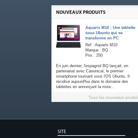
NOUVEAUX PRODUITS
Aquaris M10 : Une tablette
sous Ubuntu qui se
transforme en PC
Ref : Aquaris M10
Marque : BQ
Prix : 250
En juin dernier, l'espagnol BQ lançait, en
partenariat avec Canonical, le premier
smartphone tournant sous l'OS Ubuntu. Il
récidive aujourd'hui dans le domaine des
tablettes en annonçant la mise...
Tous les nouveaux produi
SITE