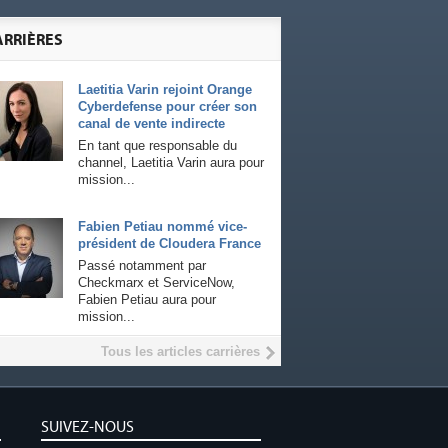
ARRIÈRES
Laetitia Varin rejoint Orange
Cyberdefense pour créer son
canal de vente indirecte
En tant que responsable du
channel, Laetitia Varin aura pour
mission...
Fabien Petiau nommé vice-
président de Cloudera France
Passé notamment par
Checkmarx et ServiceNow,
Fabien Petiau aura pour
mission...
Tous les articles carrières
SUIVEZ-NOUS