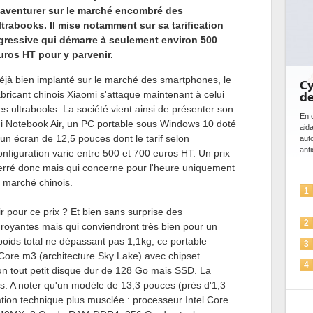
'aventurer sur le marché encombré des
ltrabooks. Il mise notamment sur sa tarification
gressive qui démarre à seulement environ 500
uros HT pour y parvenir.
éjà bien implanté sur le marché des smartphones, le
Cybersécurité, 
abricant chinois Xiaomi s'attaque maintenant à celui
de l'IA
es ultrabooks. La société vient ainsi de présenter son
En cybersécurité, l'IA joue
i Notebook Air, un PC portable sous Windows 10 doté
aidant à détecter et à pr
'un écran de 12,5 pouces dont le tarif selon
automatiser les processus
anticiper les...
onfiguration varie entre 500 et 700 euros HT. Un prix
erré donc mais qui concerne pour l'heure uniquement
e marché chinois.
L'IA, déjà bien
1
solutions de séc
 pour ce prix ? Et bien sans surprise des
La sécurité des
2
droyantes mais qui conviendront très bien pour un
oids total ne dépassant pas 1,1kg, ce portable
Sécuriser les IA
3
Core m3 (architecture Sky Lake) avec chipset
IA et conformité
4
n tout petit disque dur de 128 Go mais SSD. La
pour les entrep
s. A noter qu'un modèle de 13,3 pouces (près d'1,3
Une IA de conf
5
tion technique plus musclée : processeur Intel Core
plus sûre ?