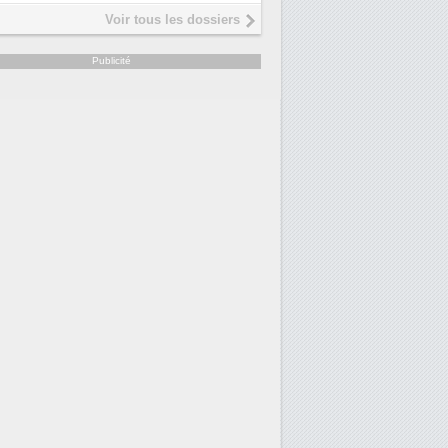
Interview de Fabrice Coquio,
5
Voir tous les dossiers
président de Digital Realty...
Trimestriels IBM : L'activité logicielle
6
Publicité
soutient les...