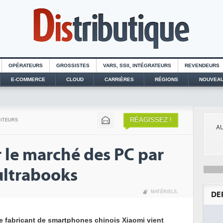
OPÉRATEURS
GROSSISTES
VARS, SSII, INTÉGRATEURS
REVENDEURS
E-COMMERCE
CLOUD
CARRIÈRES
RÉGIONS
NOUVEAU
RÉAGISSEZ !
DITEURS
AU
 le marché des PC par
ultrabooks
MATÉRIELS
,
DE
e fabricant de smartphones chinois Xiaomi vient