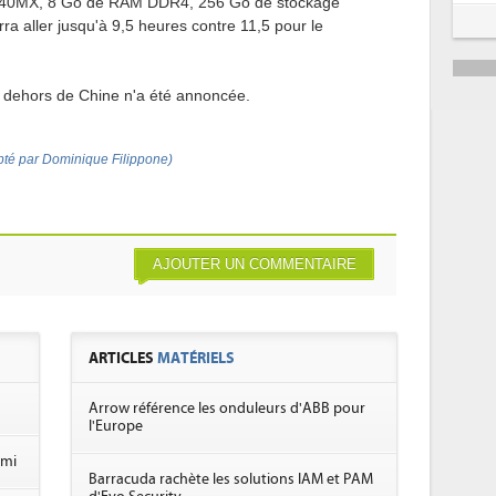
e 940MX, 8 Go de RAM DDR4, 256 Go de stockage
a aller jusqu'à 9,5 heures contre 11,5 pour le
en dehors de Chine n'a été annoncée.
pté par Dominique Filippone)
AJOUTER UN COMMENTAIRE
ARTICLES
MATÉRIELS
Arrow référence les onduleurs d'ABB pour
l'Europe
omi
Barracuda rachète les solutions IAM et PAM