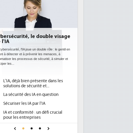
le double visage
DEE: l'efficacité énergétique
bientôt une obligation pour les
datacenters
 un double rôle : le gentil en
évenir les menaces, à
Des datacenters plus durables et plus efficaces, c'est
 de sécurité, à simuler et
ce que recherchent les pouvoirs publics européens
avec la mise en oeuvre de la nouvelle Directive sur
l'efficacité...
 présente dans les
Qu'est-ce que la DEE (directive
1
urité et...
d'efficacité énergétique) ?
 IA en question
DEE, une pression administrative
2
pour les DSI à transformer...
 par l'IA
Un outillage et des services déjà en
3
 : un défi crucial
place pour répondre à...
rises
Phocea DC dans les cordes pour la
4
iance pour une IA
DEE