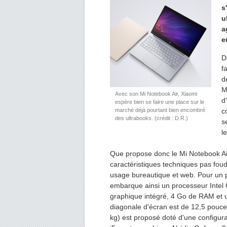
s
u
a
e
D
f
d
M
Avec son Mi Notebook Air, Xiaomi
d
espère bien se faire une place sur le
marché déjà pourtant bien encombré
c
des ultrabooks. (crédit : D.R.)
s
l
Que propose donc le Mi Notebook Air
caractéristiques techniques pas fou
usage bureautique et web. Pour un p
embarque ainsi un processeur Intel 
graphique intégré, 4 Go de RAM et u
diagonale d'écran est de 12,5 pouce
kg) est proposé doté d'une configura