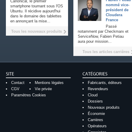
Canonical, le premier
nommé vice-
smartphone tournant sous l'OS
président de
Ubuntu. Il récidive aujourd'hui
Cloudera
dans le domaine des tablettes
France
en annonçant la mise...
Passé
Tous les nouveaux produits
notamment par Checkmarx et
ServiceNow, Fabien Petiau
aura pour mission...
Tous les articles carrières
SITE
CATÉGORIES
Contact
Mentions légales
Fabricants, éditeurs
CGV
Vie privée
Revendeurs
Paramètres Cookies
Cloud
Dossiers
Nouveaux produits
Économie
Carrières
Opérateurs