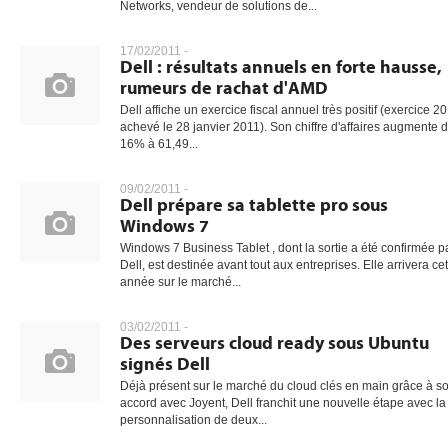
Networks, vendeur de solutions de...
17/02/2011 -
Dell : résultats annuels en forte hausse,
gratuite
rumeurs de rachat d'AMD
Dell affiche un exercice fiscal annuel très positif (exercice 2
achevé le 28 janvier 2011). Son chiffre d'affaires augmente 
16% à 61,49...
09/02/2011 -
Dell prépare sa tablette pro sous
Windows 7
Windows 7 Business Tablet , dont la sortie a été confirmée p
Dell, est destinée avant tout aux entreprises. Elle arrivera cet
année sur le marché...
03/02/2011 -
Des serveurs cloud ready sous Ubuntu
signés Dell
Déjà présent sur le marché du cloud clés en main grâce à s
accord avec Joyent, Dell franchit une nouvelle étape avec la
personnalisation de deux...