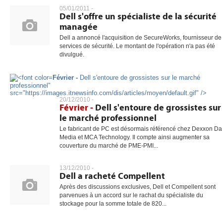
05/01/2011 -
Dell s'offre un spécialiste de la sécurité
managée
Dell a annoncé l'acquisition de SecureWorks, fournisseur de
services de sécurité. Le montant de l'opération n'a pas été
divulgué.
Février -
Dell s'entoure de grossistes sur le marché
professionnel"
src="https://images.itnewsinfo.com/dis/articles/moyen/default.gif" />
20/12/2010 -
Février -
Dell s'entoure de grossistes sur
le marché professionnel
Le fabricant de PC est désormais référencé chez Dexxon Da
Media et MCA Technology. Il compte ainsi augmenter sa
couverture du marché de PME-PMI...
13/12/2010 -
Dell a racheté Compellent
Après des discussions exclusives, Dell et Compellent sont
parvenues à un accord sur le rachat du spécialiste du
stockage pour la somme totale de 820...