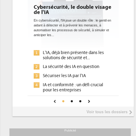
Cybersécurité, le double visage
de l'IA
En cybersécurité, l'IA joue un double rôle : le gentil en
aidant à détecter et à prévenir les menaces, à
automatiser les processus de sécurité, à simuler et
anticiper les...
L'IA, déjà bien présente dans les
1
solutions de sécurité et...
La sécurité des IA en question
2
Sécuriser les IA par l'IA
3
IA et conformité : un défi crucial
4
pour les entreprises
Une IA de confiance pour une IA
5
plus sûre ?
Voir tous les dossiers
Publicité