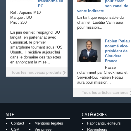
transforme en
pour créer
PC
son canal de
vente indirecte
Ref : Aquaris M10
Marque : BQ
En tant que responsable du
Prix : 250
channel, Laetitia Varin aura
pour mission...
En juin dernier, l'espagnol BQ
lançait, en partenariat avec
Fabien Petiau
Canonical, le premier
nommé vice-
smartphone tournant sous l'OS
président de
Ubuntu. Il récidive aujourd'hui
Cloudera
dans le domaine des tablettes
France
en annonçant la mise...
Passé
Tous les nouveaux produits
notamment par Checkmarx et
ServiceNow, Fabien Petiau
aura pour mission...
Tous les articles carrières
SITE
CATÉGORIES
Contact
Mentions légales
Fabricants, éditeurs
CGV
Vie privée
Revendeurs