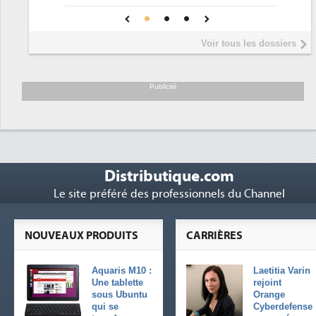
Phocea DC dans les cordes pour la
4
pour une IA
DEE
Interview de Fabrice Coquio,
5
Voir tous les dossiers
président de Digital Realty...
Trimestriels IBM : L'activité logicielle
6
soutient les...
Publicité
Distributique.com
Le site préféré des professionnels du Channel
NOUVEAUX PRODUITS
CARRIÈRES
Aquaris M10 :
Laetitia Varin
Une tablette
rejoint
sous Ubuntu
Orange
qui se
Cyberdefense