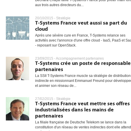
Bechara Chaya rallie T-Systems France pour prêter main for
aux trois autres directeurs du...
20/10/2015 -
Stratégie
T-Systems France veut aussi sa part du
cloud
Après une sévère cure en France, T-Systems relance ses
activités avec l'annonce d'une offre cloud - IaaS, PaaS et S
- reposant sur OpenStack.
23/09/2015 -
Accompagnement partenaires
T-Systems crée un poste de responsable
partenaires
La SSII T-Systems France muscle sa stratégie de distribution
indirecte en missionnant Emmanuel Freund pour développe
et animer son réseau de...
27/02/2015 -
Stratégie
T-Systems France veut mettre ses offres
industrialisées dans les mains de
partenaires
La filiale française de Deutsche Telekom se lance dans la
constitution d'un réseau de ventes indirectes dont elle attend