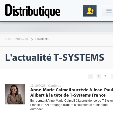
Connexion
TOUTE L'ACTUALITÉ
T-SYSTEMS
L'actualité T-SYSTEMS
1
2
Inscription
11/10/2025 -
Carrières
Anne-Marie Calmeil succède à Jean-Paul
Alibert à la tête de T-Systems France
En recrutant Anne-Marie Calmeil à la présidence de T-Syst
France, l'ESN s'engage d'abord à soutenir un numérique
européen.