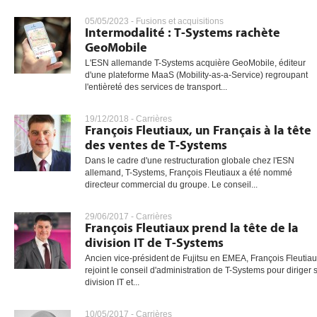
05/05/2023 -
Fusions et acquisitions
Intermodalité : T-Systems rachète
GeoMobile
gratuite
L'ESN allemande T-Systems acquière GeoMobile, éditeur
d'une plateforme MaaS (Mobility-as-a-Service) regroupant
l'entièreté des services de transport...
19/12/2018 -
Carrières
François Fleutiaux, un Français à la tête
des ventes de T-Systems
Dans le cadre d'une restructuration globale chez l'ESN
allemand, T-Systems, François Fleutiaux a été nommé
directeur commercial du groupe. Le conseil...
29/06/2017 -
Carrières
François Fleutiaux prend la tête de la
division IT de T-Systems
Ancien vice-président de Fujitsu en EMEA, François Fleutia
rejoint le conseil d'administration de T-Systems pour diriger 
division IT et...
10/05/2017 -
Carrières