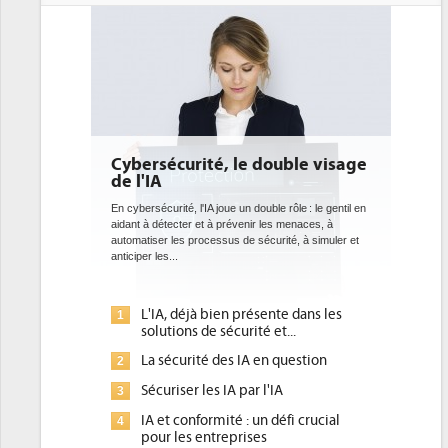
ouble visage
DEE: l'efficacité énergétique
bientôt une obligation pour les
datacenters
le rôle : le gentil en
es menaces, à
Des datacenters plus durables et plus efficaces, c'est
urité, à simuler et
ce que recherchent les pouvoirs publics européens
avec la mise en oeuvre de la nouvelle Directive sur
l'efficacité...
nte dans les
Qu'est-ce que la DEE (directive
1
et...
d'efficacité énergétique) ?
 question
DEE, une pression administrative
2
pour les DSI à transformer...
'IA
Un outillage et des services déjà en
3
défi crucial
place pour répondre à...