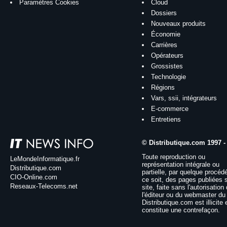
Paramètres Cookies
Cloud
Dossiers
Nouveaux produits
Économie
Carrières
Opérateurs
Grossistes
Technologie
Régions
Vars, ssii, intégrateurs
E-commerce
Entretiens
© Distributique.com 1997 -
Toute reproduction ou
LeMondeInformatique.fr
représentation intégrale ou
Distributique.com
partielle, par quelque procéd
CIO-Online.com
ce soit, des pages publiées 
Reseaux-Telecoms.net
site, faite sans l'autorisation
l'éditeur ou du webmaster du 
Distributique.com est illicite 
constitue une contrefaçon.