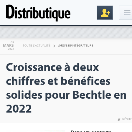
Connexion
23
MARS
TOUTE L'ACTUALITÉ
VARS/SSII/INTÉGRATEURS
2023
Croissance à deux
chiffres et bénéfices
solides pour Bechtle en
Inscription
2022
RÉSUL