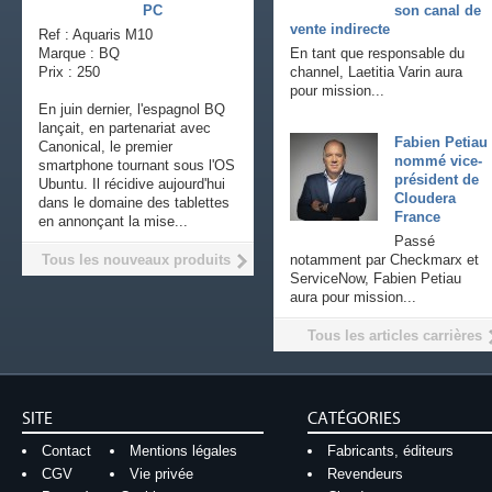
PC
son canal de
vente indirecte
Ref : Aquaris M10
Marque : BQ
En tant que responsable du
Prix : 250
channel, Laetitia Varin aura
pour mission...
En juin dernier, l'espagnol BQ
lançait, en partenariat avec
Fabien Petiau
Canonical, le premier
nommé vice-
smartphone tournant sous l'OS
président de
Ubuntu. Il récidive aujourd'hui
Cloudera
dans le domaine des tablettes
France
en annonçant la mise...
Passé
Tous les nouveaux produits
notamment par Checkmarx et
ServiceNow, Fabien Petiau
aura pour mission...
Tous les articles carrières
SITE
CATÉGORIES
Contact
Mentions légales
Fabricants, éditeurs
CGV
Vie privée
Revendeurs