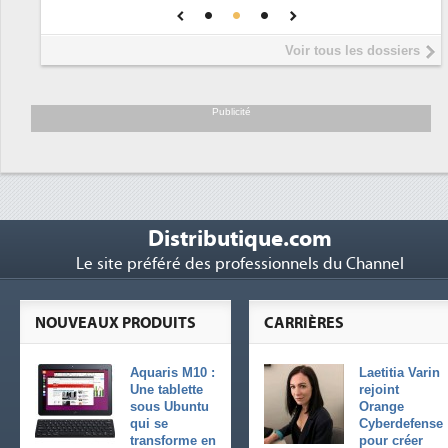
une IA
DEE
Interview de Fabrice Coquio,
5
Voir tous les dossiers
président de Digital Realty...
Trimestriels IBM : L'activité logicielle
6
soutient les...
Publicité
Distributique.com
Le site préféré des professionnels du Channel
NOUVEAUX PRODUITS
CARRIÈRES
Aquaris M10 :
Laetitia Varin
Une tablette
rejoint
sous Ubuntu
Orange
qui se
Cyberdefense
transforme en
pour créer