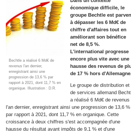
Dans un contexte
économique difficile, le
groupe Bechtle est parve
gratuite
à dépasser les 6 Md€ de
chiffre d'affaires tout en
améliorant son bénéfice
net de 8,5 %.
L'international progresse
encore plus vite avec une
Bechtle a réalisé 6 Md€ de
hausse des revenus de pl
revenus l'an dernier,
enregistrant ainsi une
de 17 % hors d'Allemagne
progression de 13,6 % par
rapport à 2021, dont 11,7 % en
Le groupe de distribution et
organique. Illustration : D.R.
de services allemand Becht
a réalisé 6 Md€ de revenus
l'an dernier, enregistrant ainsi une progression de 13,6 %
par rapport à 2021, dont 11,7 % en organique. Cette
croissance à deux chiffres s'est accompagnée d'une
hausse du résultat avant impôts de 9,1 % et d'une