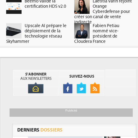
Beemo valide la
Laetitia Varin rejoint
certification HDS v2.0
Orange
Cyberdefense pour
créer son canal de vente
indirecte
Upscale AI prépare le
Fabien Petiau
déploiement de la
nommé vice-
technologie réseau
président de
Skyhammer
Cloudera France
S'ABONNER
SUIVEZ-NOUS
AUX NEWSLETTERS
Publicité
DERNIERS
DOSSIERS