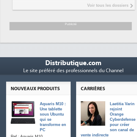
Interview de Fabrice Coquio,
5
Voir tous les dossiers
président de Digital Realty...
Trimestriels IBM : L'activité logicielle
6
soutient les...
Publicité
Distributique.com
Le site préféré des professionnels du Channel
NOUVEAUX PRODUITS
CARRIÈRES
Aquaris M10 :
Laetitia Varin
Une tablette
rejoint
sous Ubuntu
Orange
qui se
Cyberdefense
transforme en
pour créer
PC
son canal de
vente indirecte
Ref : Aquaris M10