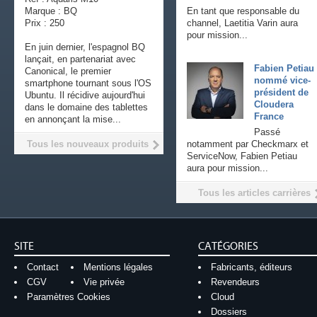
Marque : BQ
En tant que responsable du
Prix : 250
channel, Laetitia Varin aura
pour mission...
En juin dernier, l'espagnol BQ
lançait, en partenariat avec
Fabien Petiau
Canonical, le premier
nommé vice-
smartphone tournant sous l'OS
président de
Ubuntu. Il récidive aujourd'hui
Cloudera
dans le domaine des tablettes
France
en annonçant la mise...
Passé
Tous les nouveaux produits
notamment par Checkmarx et
ServiceNow, Fabien Petiau
aura pour mission...
Tous les articles carrières
SITE
CATÉGORIES
Contact
Mentions légales
Fabricants, éditeurs
CGV
Vie privée
Revendeurs
Paramètres Cookies
Cloud
Dossiers