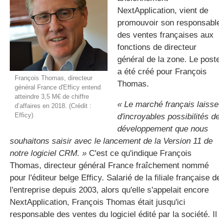
NextApplication, vient de
promouvoir son responsabl
des ventes françaises aux
gratuite
fonctions de directeur
général de la zone. Le post
a été créé pour François
François Thomas, directeur
Thomas.
général France d'Efficy entend
atteindre 3,5 M€ de chiffre
« Le marché français laisse
d’affaires en 2018. (Crédit :
Efficy)
d'incroyables possibilités d
développement que nous
souhaitons saisir avec le lancement de la Version 11 de
notre logiciel CRM. »
C'est ce qu'indique François
Thomas, directeur général France fraîchement nommé
pour l'éditeur belge Efficy. Salarié de la filiale française d
l'entreprise depuis 2003, alors qu'elle s'appelait encore
NextApplication, François Thomas était jusqu'ici
responsable des ventes du logiciel édité par la société. Il