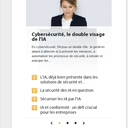
uble visage
DEE: l'efficacité énergétique
bientôt une obligation pour les
datacenters
 rôle : le gentil en
s menaces, à
Des datacenters plus durables et plus efficaces, c'est
ité, à simuler et
ce que recherchent les pouvoirs publics européens
avec la mise en oeuvre de la nouvelle Directive sur
l'efficacité...
te dans les
Qu'est-ce que la DEE (directive
1
t...
d'efficacité énergétique) ?
 question
DEE, une pression administrative
2
pour les DSI à transformer...
IA
Un outillage et des services déjà en
3
éfi crucial
place pour répondre à...
Phocea DC dans les cordes pour la
4
pour une IA
DEE