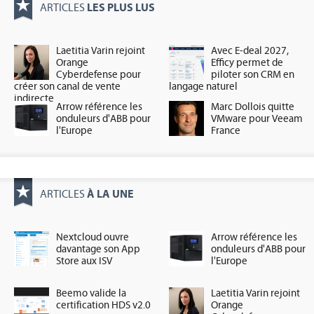
LES PLUS LUS
ARTICLES
Laetitia Varin rejoint
Avec E-deal 2027,
Orange
Efficy permet de
Cyberdefense pour
piloter son CRM en
créer son canal de vente
langage naturel
indirecte
Arrow référence les
Marc Dollois quitte
onduleurs d'ABB pour
VMware pour Veeam
l'Europe
France
À LA UNE
ARTICLES
Nextcloud ouvre
Arrow référence les
davantage son App
onduleurs d'ABB pour
Store aux ISV
l'Europe
Beemo valide la
Laetitia Varin rejoint
certification HDS v2.0
Orange