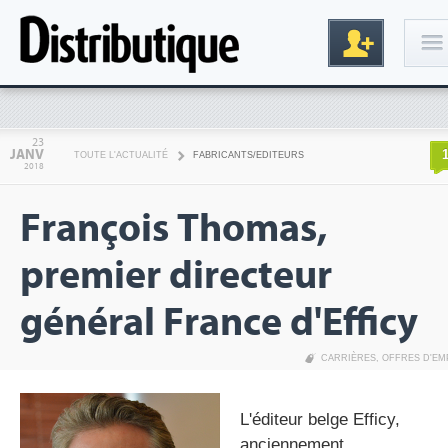
Connexion
23
JANV
TOUTE L'ACTUALITÉ
FABRICANTS/EDITEURS
2018
François Thomas,
premier directeur
général France d'Efficy
Inscription
CARRIÈRES
,
OFFRES D'EM
L'éditeur belge Efficy,
anciennement