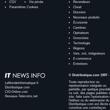
CGV
Vie privée
Revendeurs
Paramètres Cookies
Cloud
Dossiers
Nouveaux produits
Économie
Carrières
Opérateurs
Grossistes
Technologie
Régions
Vars, ssii, intégrateurs
E-commerce
Entretiens
© Distributique.com 1997 -
Toute reproduction ou
LeMondeInformatique.fr
représentation intégrale ou
Distributique.com
partielle, par quelque procéd
CIO-Online.com
ce soit, des pages publiées 
Reseaux-Telecoms.net
site, faite sans l'autorisation
l'éditeur ou du webmaster du 
Distributique.com est illicite 
constitue une contrefaçon.