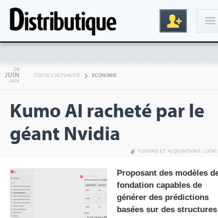
Connexion
04
JUIN
TOUTE L'ACTUALITÉ
ECONOMIE
2026
Kumo AI racheté par le
géant Nvidia
FUSIONS ET ACQUISITIONS
,
LOGIC
Inscription
Proposant des modèles d
fondation capables de
générer des prédictions
basées sur des structures