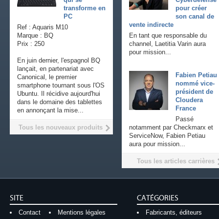
transforme en
pour créer
PC
son canal de
vente indirecte
Ref : Aquaris M10
Marque : BQ
En tant que responsable du
Prix : 250
channel, Laetitia Varin aura
pour mission...
En juin dernier, l'espagnol BQ
lançait, en partenariat avec
Fabien Petiau
Canonical, le premier
nommé vice-
smartphone tournant sous l'OS
président de
Ubuntu. Il récidive aujourd'hui
Cloudera
dans le domaine des tablettes
France
en annonçant la mise...
Passé
Tous les nouveaux produits
notamment par Checkmarx et
ServiceNow, Fabien Petiau
aura pour mission...
Tous les articles carrières
SITE
CATÉGORIES
Contact
Mentions légales
Fabricants, éditeurs