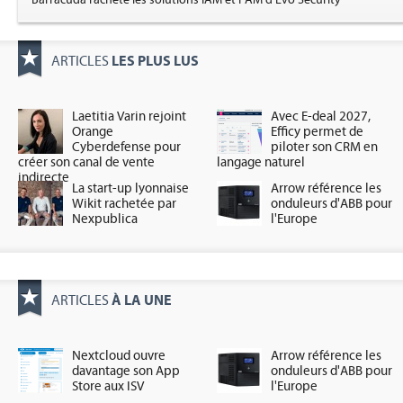
Barracuda rachète les solutions IAM et PAM d'Evo Security
LES PLUS LUS
ARTICLES
Laetitia Varin rejoint
Avec E-deal 2027,
Orange
Efficy permet de
Cyberdefense pour
piloter son CRM en
créer son canal de vente
langage naturel
indirecte
La start-up lyonnaise
Arrow référence les
Wikit rachetée par
onduleurs d'ABB pour
Nexpublica
l'Europe
À LA UNE
ARTICLES
Nextcloud ouvre
Arrow référence les
davantage son App
onduleurs d'ABB pour
Store aux ISV
l'Europe