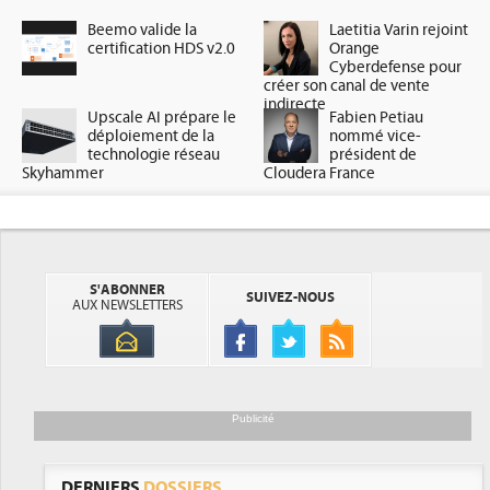
Beemo valide la
Laetitia Varin rejoint
certification HDS v2.0
Orange
Cyberdefense pour
créer son canal de vente
indirecte
Upscale AI prépare le
Fabien Petiau
déploiement de la
nommé vice-
technologie réseau
président de
Skyhammer
Cloudera France
S'ABONNER
SUIVEZ-NOUS
AUX NEWSLETTERS
Publicité
DERNIERS
DOSSIERS