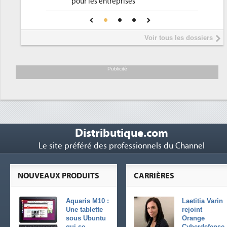
ur les entreprises
Phocea DC dans les corde
4
e IA de confiance pour une IA
DEE
us sûre ?
Interview de Fabrice Coq
5
Voir tous les dossiers
président de Digital Realty
Trimestriels IBM : L'activi
6
soutient les...
Publicité
Distributique.com
Le site préféré des professionnels du Channel
NOUVEAUX PRODUITS
CARRIÈRES
Aquaris M10 :
Laetitia Varin
Une tablette
rejoint
sous Ubuntu
Orange
qui se
Cyberdefense