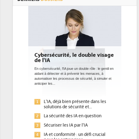
sécurité, le double visage
DEE: l'efficacité énerg
A
bientôt une obligation 
datacenters
curité, l'IA joue un double rôle : le gentil en
détecter et à prévenir les menaces, à
Des datacenters plus durables et plus e
er les processus de sécurité, à simuler et
ce que recherchent les pouvoirs publi
es...
avec la mise en oeuvre de la nouvelle D
l'efficacité...
IA, déjà bien présente dans les
Qu'est-ce que la DEE (dire
1
utions de sécurité et...
d'efficacité énergétique) 
 sécurité des IA en question
DEE, une pression adminis
2
pour les DSI à transformer.
uriser les IA par l'IA
Un outillage et des servic
3
 et conformité : un défi crucial
place pour répondre à...