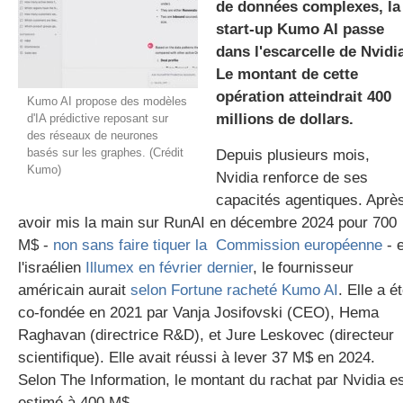
de données complexes, la
start-up Kumo AI passe
dans l'escarcelle de Nvidi
gratuite
Le montant de cette
opération atteindrait 400
Kumo AI propose des modèles
millions de dollars.
d'IA prédictive reposant sur
des réseaux de neurones
basés sur les graphes. (Crédit
Depuis plusieurs mois,
Kumo)
Nvidia renforce de ses
capacités agentiques. Aprè
avoir mis la main sur RunAI en décembre 2024 pour 700
M$ -
non sans faire tiquer la Commission européenne
- e
l'israélien
Illumex en février dernier
, le fournisseur
américain aurait
selon Fortune racheté Kumo AI
. Elle a é
co-fondée en 2021 par Vanja Josifovski (CEO), Hema
Raghavan (directrice R&D), et Jure Leskovec (directeur
scientifique). Elle avait réussi à lever 37 M$ en 2024.
Selon The Information, le montant du rachat par Nvidia e
estimé à 400 M$.