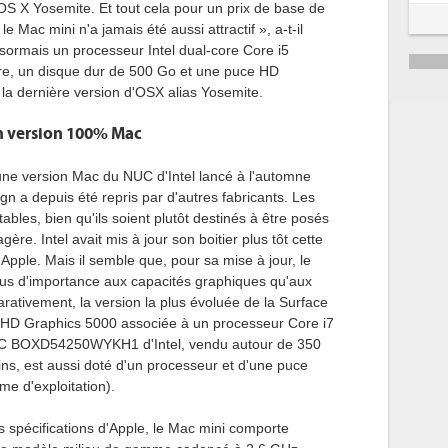
OS X Yosemite. Et tout cela pour un prix de base de
5
 Mac mini n'a jamais été aussi attractif », a-t-il
ésormais un processeur Intel dual-core Core i5
6
e, un disque dur de 500 Go et une puce HD
la dernière version d'OSX alias Yosemite.
en version 100% Mac
une version Mac du NUC d'Intel lancé à l'automne
ign a depuis été repris par d'autres fabricants. Les
ables, bien qu'ils soient plutôt destinés à être posés
ère. Intel avait mis à jour son boitier plus tôt cette
Apple. Mais il semble que, pour sa mise à jour, le
plus d'importance aux capacités graphiques qu'aux
tivement, la version la plus évoluée de la Surface
e HD Graphics 5000 associée à un processeur Core i7
UC BOXD54250WYKH1 d'Intel, vendu autour de 350
ns, est aussi doté d'un processeur et d'une puce
me d'exploitation).
s spécifications d'Apple, le Mac mini comporte