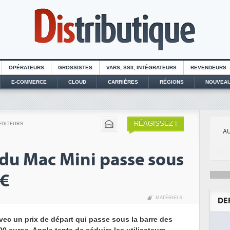
OPÉRATEURS
GROSSISTES
VARS, SSII, INTÉGRATEURS
REVENDEURS
E-COMMERCE
CLOUD
CARRIÈRES
RÉGIONS
NOUVEAU
RÉAGISSEZ !
EDITEURS
AU
 du Mac Mini passe sous
 €
MATÉRIELS
,
DE
vec un prix de départ qui passe sous la barre des