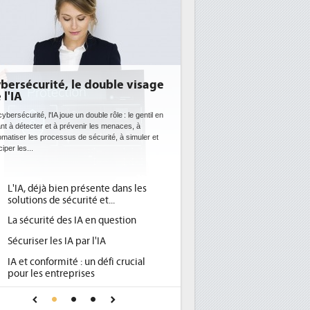
E: l'efficacité énergétique
entôt une obligation pour les
tacenters
 datacenters plus durables et plus efficaces, c'est
que recherchent les pouvoirs publics européens
c la mise en oeuvre de la nouvelle Directive sur
icacité...
Qu'est-ce que la DEE (directive
d'efficacité énergétique) ?
DEE, une pression administrative
pour les DSI à transformer...
Un outillage et des services déjà en
place pour répondre à...
Phocea DC dans les cordes pour la
DEE