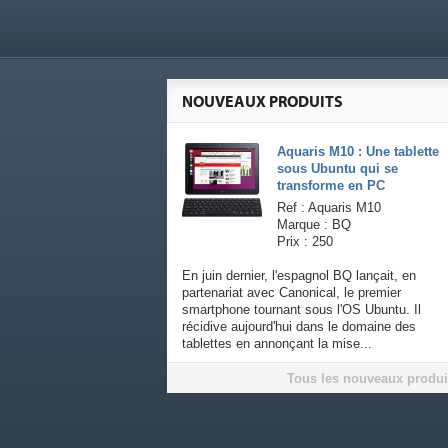
NOUVEAUX PRODUITS
Aquaris M10 : Une tablette
sous Ubuntu qui se
transforme en PC
Ref : Aquaris M10
Marque : BQ
Prix : 250
En juin dernier, l'espagnol BQ lançait, en
partenariat avec Canonical, le premier
smartphone tournant sous l'OS Ubuntu. Il
récidive aujourd'hui dans le domaine des
tablettes en annonçant la mise...
Tous les nouveaux produi