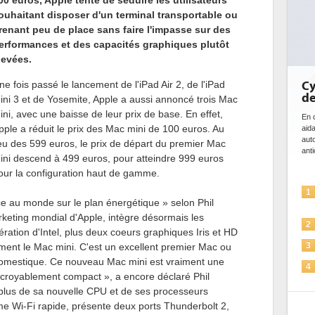
00 euros, Apple tente de séduire les utilisateurs
ouhaitant disposer d'un terminal transportable ou
renant peu de place sans faire l'impasse sur des
erformances et des capacités graphiques plutôt
levées.
ne fois passé le lancement de l'iPad Air 2, de l'iPad
DE
bi
ini 3 et de Yosemite, Apple a aussi annoncé trois Mac
da
ini, avec une baisse de leur prix de base. En effet,
pple a réduit le prix des Mac mini de 100 euros. Au
Des
ce 
ieu des 599 euros, le prix de départ du premier Mac
ave
ini descend à 499 euros, pour atteindre 999 euros
l'eff
our la configuration haut de gamme.
1
ace au monde sur le plan énergétique » selon Phil
arketing mondial d'Apple, intègre désormais les
2
ation d'Intel, plus deux coeurs graphiques Iris et HD
iment le Mac mini. C'est un excellent premier Mac ou
3
u domestique. Ce nouveau Mac mini est vraiment une
incroyablement compact », a encore déclaré Phil
4
plus de sa nouvelle CPU et de ses processeurs
me Wi-Fi rapide, présente deux ports Thunderbolt 2,