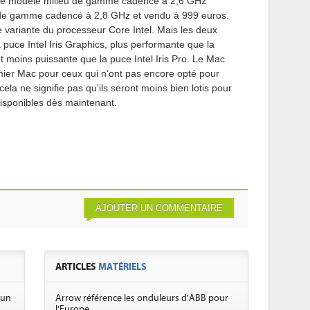
ur le modèle milieu de gamme cadencé à 2,6 GHz
 de gamme cadencé à 2,8 GHz et vendu à 999 euros.
 variante du processeur Core Intel. Mais les deux
puce Intel Iris Graphics, plus performante que la
 moins puissante que la puce Intel Iris Pro. Le Mac
emier Mac pour ceux qui n'ont pas encore opté pour
a ne signifie pas qu'ils seront moins bien lotis pour
disponibles dès maintenant.
AJOUTER UN COMMENTAIRE
ARTICLES
MATÉRIELS
 un
Arrow référence les onduleurs d'ABB pour
l'Europe