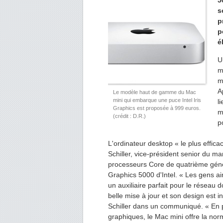
5
s
p
p
é
U
m
m
A
Le modèle haut de gamme du Mac
mini qui embarque une puce Intel Iris
l
Graphics est proposée à 999 euros.
m
(crédit : D.R.)
p
L'ordinateur desktop « le plus effic
Schiller, vice-président senior du m
processeurs Core de quatrième génér
Graphics 5000 d'Intel. « Les gens a
un auxiliaire parfait pour le résea
belle mise à jour et son design est 
Schiller dans un communiqué. « En 
graphiques, le Mac mini offre la nor