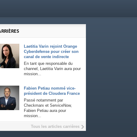
ARRIÈRES
Laetitia Varin rejoint Orange
Cyberdefense pour créer son
canal de vente indirecte
En tant que responsable du
channel, Laetitia Varin aura pour
mission...
Fabien Petiau nommé vice-
président de Cloudera France
Passé notamment par
Checkmarx et ServiceNow,
Fabien Petiau aura pour
mission...
Tous les articles carrières