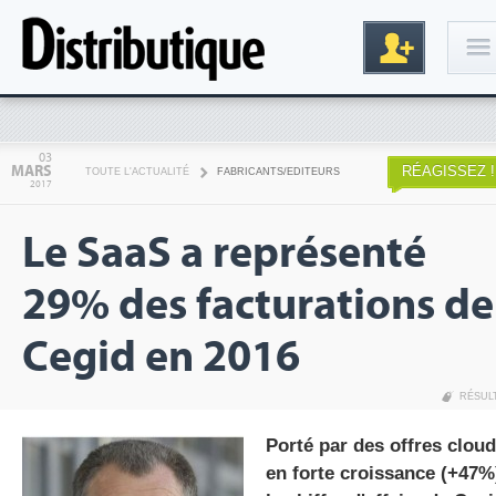
Connexion
03
MARS
RÉAGISSEZ !
TOUTE L'ACTUALITÉ
FABRICANTS/EDITEURS
2017
Le SaaS a représenté
29% des facturations de
Cegid en 2016
Inscription
RÉSUL
Porté par des offres cloud
en forte croissance (+47%