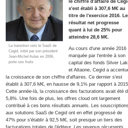
le chiffre d'affaire de Ceg
s'est établi à 307,6 M€ au
titre de l'exercice 2016. Le
gratuite
résultat net progresse
quant à lui de 25% pour
atteindre 28,6 M€.
La transition vers le SaaS de
Au cours d'une année 2016
Cegid, initié par son président
marquée par l'entrée à son
Jean-Michel Aulas en 2006,
porte ses fruits
capital des fonds Silver La
et Altaone, Cegid a accentu
la croissance de son chiffre d'affaires. Ce dernier s'est
établit à 307,6 M€, en hausse de 9,1% par rapport à 2015
Cette année-là, la croissance des facturations avait été 
5,8%. Une fois de plus, les offres cloud ont largement
contribué à ces bons résultats annuels. Les souscription
aux solutions SaaS de Cegid ont en effet progressé de
47% pour s'établir à 92,5 M€, soit presque un tiers des
facturations totales de l'éditeur. Les revenus récurrents,