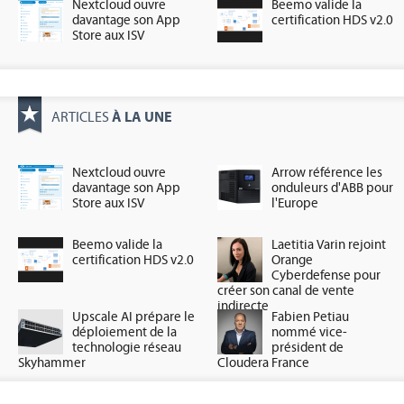
Nextcloud ouvre
Beemo valide la
davantage son App
certification HDS v2.0
Store aux ISV
À LA UNE
ARTICLES
Nextcloud ouvre
Arrow référence les
davantage son App
onduleurs d'ABB pour
Store aux ISV
l'Europe
Beemo valide la
Laetitia Varin rejoint
certification HDS v2.0
Orange
Cyberdefense pour
créer son canal de vente
indirecte
Upscale AI prépare le
Fabien Petiau
déploiement de la
nommé vice-
technologie réseau
président de
Skyhammer
Cloudera France