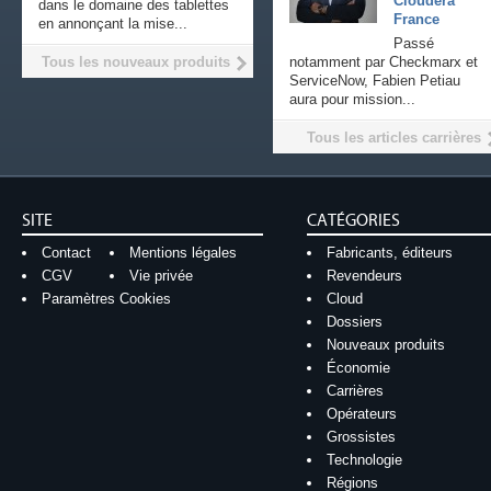
Cloudera
dans le domaine des tablettes
France
en annonçant la mise...
Passé
Tous les nouveaux produits
notamment par Checkmarx et
ServiceNow, Fabien Petiau
aura pour mission...
Tous les articles carrières
SITE
CATÉGORIES
Contact
Mentions légales
Fabricants, éditeurs
CGV
Vie privée
Revendeurs
Paramètres Cookies
Cloud
Dossiers
Nouveaux produits
Économie
Carrières
Opérateurs
Grossistes
Technologie
Régions