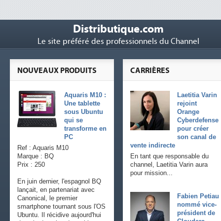
Distributique.com
Le site préféré des professionnels du Channel
NOUVEAUX PRODUITS
CARRIÈRES
Aquaris M10 :
Laetitia Varin
Une tablette
rejoint
sous Ubuntu
Orange
qui se
Cyberdefense
transforme en
pour créer
PC
son canal de
vente indirecte
Ref : Aquaris M10
Marque : BQ
En tant que responsable du
Prix : 250
channel, Laetitia Varin aura
pour mission...
En juin dernier, l'espagnol BQ
lançait, en partenariat avec
Fabien Petiau
Canonical, le premier
nommé vice-
smartphone tournant sous l'OS
président de
Ubuntu. Il récidive aujourd'hui