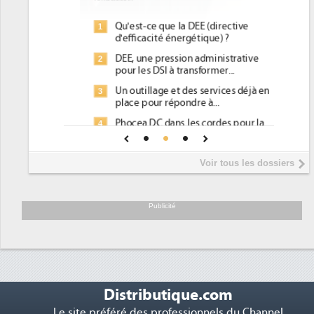
Qu'est-ce que la DEE (directive
1
d'efficacité énergétique) ?
DEE, une pression administrative
2
pour les DSI à transformer...
Un outillage et des services déjà en
3
place pour répondre à...
Phocea DC dans les cordes pour la
4
DEE
Interview de Fabrice Coquio,
5
Voir tous les dossiers
président de Digital Realty...
Trimestriels IBM : L'activité logicielle
6
soutient les...
Publicité
Distributique.com
Le site préféré des professionnels du Channel