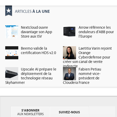
À LA UNE
ARTICLES
Nextcloud ouvre
Arrow référence les
davantage son App
onduleurs d'ABB pour
Store aux ISV
l'Europe
Beemo valide la
Laetitia Varin rejoint
certification HDS v2.0
Orange
Cyberdefense pour
créer son canal de vente
indirecte
Upscale AI prépare le
Fabien Petiau
déploiement de la
nommé vice-
technologie réseau
président de
Skyhammer
Cloudera France
S'ABONNER
SUIVEZ-NOUS
AUX NEWSLETTERS