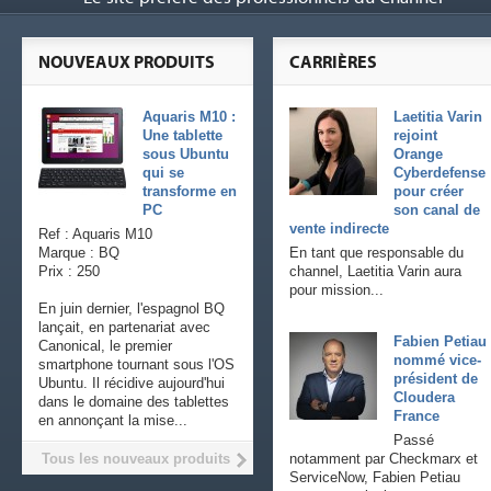
NOUVEAUX PRODUITS
CARRIÈRES
Aquaris M10 :
Laetitia Varin
Une tablette
rejoint
sous Ubuntu
Orange
qui se
Cyberdefense
transforme en
pour créer
PC
son canal de
vente indirecte
Ref : Aquaris M10
Marque : BQ
En tant que responsable du
Prix : 250
channel, Laetitia Varin aura
pour mission...
En juin dernier, l'espagnol BQ
lançait, en partenariat avec
Fabien Petiau
Canonical, le premier
nommé vice-
smartphone tournant sous l'OS
président de
Ubuntu. Il récidive aujourd'hui
Cloudera
dans le domaine des tablettes
France
en annonçant la mise...
Passé
Tous les nouveaux produits
notamment par Checkmarx et
ServiceNow, Fabien Petiau