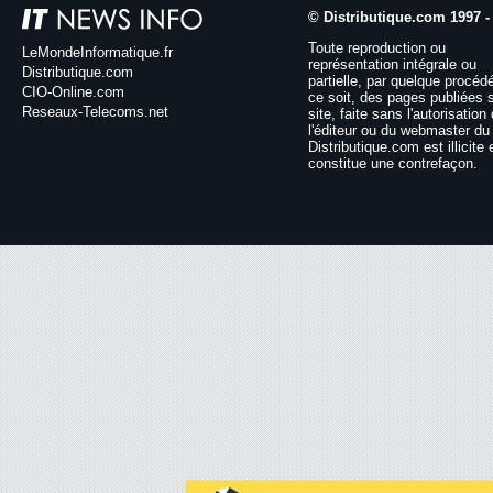
© Distributique.com 1997 -
Toute reproduction ou
LeMondeInformatique.fr
représentation intégrale ou
Distributique.com
partielle, par quelque procéd
CIO-Online.com
ce soit, des pages publiées 
Reseaux-Telecoms.net
site, faite sans l'autorisation
l'éditeur ou du webmaster du 
Distributique.com est illicite 
constitue une contrefaçon.