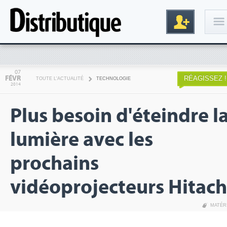
Connexion
07
FÉVR
RÉAGISSEZ !
TOUTE L'ACTUALITÉ
TECHNOLOGIE
2014
Plus besoin d'éteindre l
lumière avec les
prochains
Inscription
vidéoprojecteurs Hitach
MATÉR