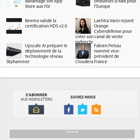
davantage son App
onduleurs d'ABB pour
Store aux ISV
l'Europe
Beemo valide la
Laetitia Varin rejoint
certification HDS v2.0
Orange
Cyberdefense pour
créer son canal de vente
indirecte
Upscale AI prépare le
Fabien Petiau
déploiement de la
nommé vice-
technologie réseau
président de
Skyhammer
Cloudera France
S'ABONNER
SUIVEZ-NOUS
AUX NEWSLETTERS
Publicité