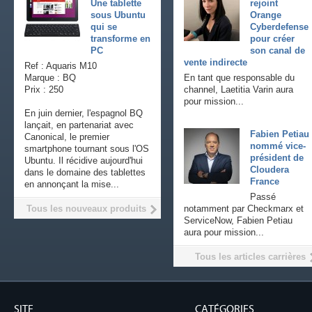
Une tablette
rejoint
sous Ubuntu
Orange
qui se
Cyberdefense
transforme en
pour créer
PC
son canal de
vente indirecte
Ref : Aquaris M10
Marque : BQ
En tant que responsable du
Prix : 250
channel, Laetitia Varin aura
pour mission...
En juin dernier, l'espagnol BQ
lançait, en partenariat avec
Fabien Petiau
Canonical, le premier
nommé vice-
smartphone tournant sous l'OS
président de
Ubuntu. Il récidive aujourd'hui
Cloudera
dans le domaine des tablettes
France
en annonçant la mise...
Passé
Tous les nouveaux produits
notamment par Checkmarx et
ServiceNow, Fabien Petiau
aura pour mission...
Tous les articles carrières
SITE
CATÉGORIES