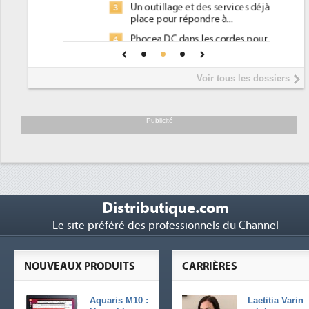
Un outillage et des services déjà en
3
place pour répondre à...
Phocea DC dans les cordes pour la
4
DEE
Interview de Fabrice Coquio,
5
Voir tous les dossiers
président de Digital Realty...
Trimestriels IBM : L'activité logicielle
6
soutient les...
Publicité
Distributique.com
Le site préféré des professionnels du Channel
NOUVEAUX PRODUITS
CARRIÈRES
Aquaris M10 :
Laetitia Varin