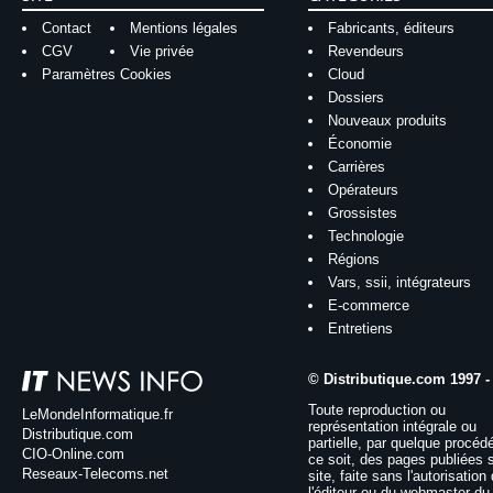
Contact
Mentions légales
Fabricants, éditeurs
CGV
Vie privée
Revendeurs
Paramètres Cookies
Cloud
Dossiers
Nouveaux produits
Économie
Carrières
Opérateurs
Grossistes
Technologie
Régions
Vars, ssii, intégrateurs
E-commerce
Entretiens
© Distributique.com 1997 -
Toute reproduction ou
LeMondeInformatique.fr
représentation intégrale ou
Distributique.com
partielle, par quelque procéd
CIO-Online.com
ce soit, des pages publiées 
Reseaux-Telecoms.net
site, faite sans l'autorisation
l'éditeur ou du webmaster du 