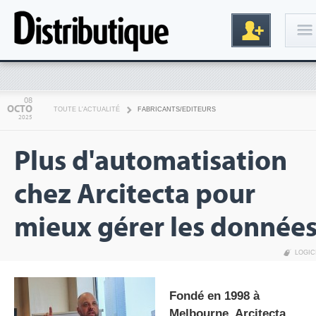
Connexion
08
OCTO
TOUTE L'ACTUALITÉ
FABRICANTS/EDITEURS
2025
Plus d'automatisation
chez Arcitecta pour
mieux gérer les donnée
Inscription
LOGIC
Fondé en 1998 à
Melbourne, Arcitecta