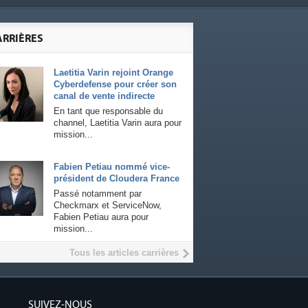
ARRIÈRES
Laetitia Varin rejoint Orange
Cyberdefense pour créer son
canal de vente indirecte
En tant que responsable du
channel, Laetitia Varin aura pour
mission...
Fabien Petiau nommé vice-
président de Cloudera France
Passé notamment par
Checkmarx et ServiceNow,
Fabien Petiau aura pour
mission...
Tous les articles carrières
SUIVEZ-NOUS