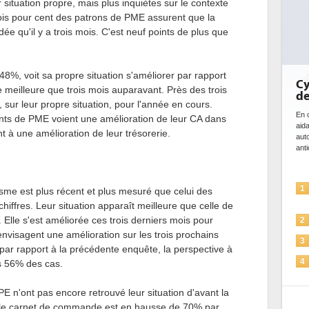
ur situation propre, mais plus inquiètes sur le contexte
ois pour cent des patrons de PME assurent que la
ée qu'il y a trois mois. C'est neuf points de plus que
8%, voit sa propre situation s'améliorer par rapport
Cybersécurité, le double visage
ime meilleure que trois mois auparavant. Près des trois
de l'IA
 sur leur propre situation, pour l'année en cours.
En cybersécurité, l'IA joue un double rôle : le gentil en
ants de PME voient une amélioration de leur CA dans
aidant à détecter et à prévenir les menaces, à
nt à une amélioration de leur trésorerie.
automatiser les processus de sécurité, à simuler et
anticiper les...
L'IA, déjà bien présente dans les
1
me est plus récent et plus mesuré que celui des
solutions de sécurité et...
hiffres. Leur situation apparaît meilleure que celle de
La sécurité des IA en question
 Elle s'est améliorée ces trois derniers mois pour
2
envisagent une amélioration sur les trois prochains
Sécuriser les IA par l'IA
3
 par rapport à la précédente enquête, la perspective à
IA et conformité : un défi crucial
4
ns 56% des cas.
pour les entreprises
PE n'ont pas encore retrouvé leur situation d'avant la
Une IA de confiance pour une IA
5
plus sûre ?
i le carnet de commande est en hausse de 70% par