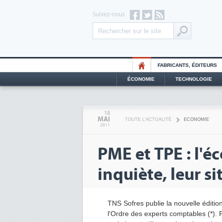
Suivez-nous
FABRICANTS, ÉDITEURS
ÉCONOMIE
TECHNOLOGIE
18
MAI
TOUTE L'ACTUALITÉ
ECONOMIE
2011
PME et TPE : l'é
inquiète, leur si
TNS Sofres publie la nouvelle édition 
l'Ordre des experts comptables (*)