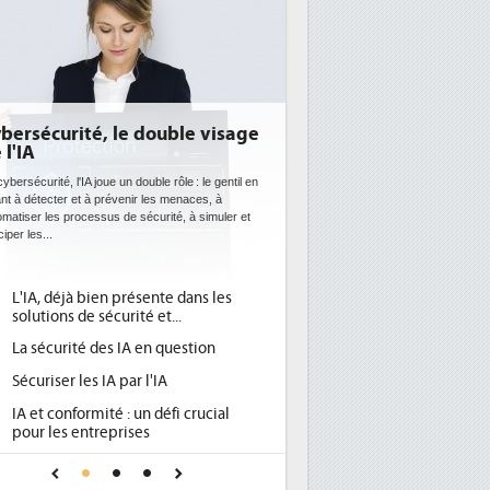
DEE: l'efficacité énergétique
bientôt une obligation pour les
datacenters
Des datacenters plus durables et plus efficaces, c'est
ce que recherchent les pouvoirs publics européens
avec la mise en oeuvre de la nouvelle Directive sur
l'efficacité...
Qu'est-ce que la DEE (directive
1
d'efficacité énergétique) ?
DEE, une pression administrative
2
pour les DSI à transformer...
Un outillage et des services déjà en
3
place pour répondre à...
Phocea DC dans les cordes pour la
4
DEE