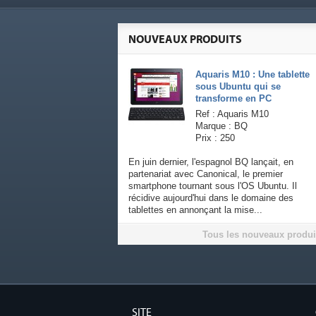
NOUVEAUX PRODUITS
Aquaris M10 : Une tablette
sous Ubuntu qui se
transforme en PC
Ref : Aquaris M10
Marque : BQ
Prix : 250
En juin dernier, l'espagnol BQ lançait, en
partenariat avec Canonical, le premier
smartphone tournant sous l'OS Ubuntu. Il
récidive aujourd'hui dans le domaine des
tablettes en annonçant la mise...
Tous les nouveaux produi
SITE