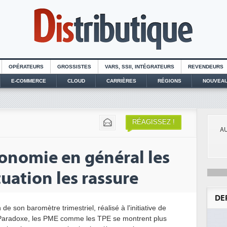
OPÉRATEURS
GROSSISTES
VARS, SSII, INTÉGRATEURS
REVENDEURS
E-COMMERCE
CLOUD
CARRIÈRES
RÉGIONS
NOUVEAU
RÉAGISSEZ !
AU
conomie en général les
tuation les rassure
DE
de son baromètre trimestriel, réalisé à l'initiative de
. Paradoxe, les PME comme les TPE se montrent plus