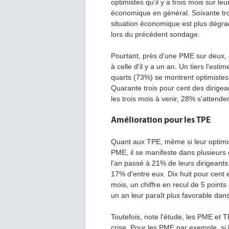
optimistes qu'il y a trois mois sur le
économique en général. Soixante tr
situation économique est plus dégrad
lors du précédent sondage.
Pourtant, près d'une PME sur deux, 4
à celle d'il y a un an. Un tiers l'est
quarts (73%) se montrent optimistes,
Quarante trois pour cent des dirige
les trois mois à venir, 28% s'attende
Amélioration pour les TPE
Quant aux TPE, même si leur optimis
PME, il se manifeste dans plusieurs c
l'an passé à 21% de leurs dirigeants.
17% d'entre eux. Dix huit pour cent 
mois, un chiffre en recul de 5 points
un an leur paraît plus favorable da
Toutefois, note l'étude, les PME et T
crise. Pour les PME par exemple, s