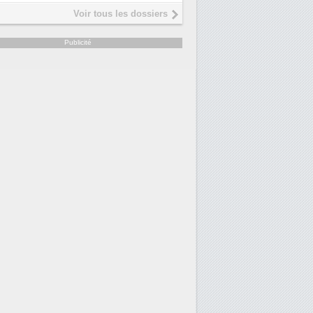
Interview de Fabrice Coquio,
5
Voir tous les dossiers
président de Digital Realty...
Trimestriels IBM : L'activité logiciell
6
Publicité
soutient les...