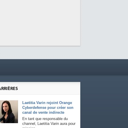
ARRIÈRES
Laetitia Varin rejoint Orange
Cyberdefense pour créer son
canal de vente indirecte
En tant que responsable du
channel, Laetitia Varin aura pour