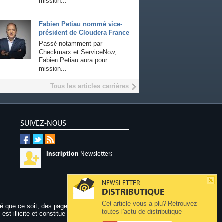
mission...
Fabien Petiau nommé vice-
président de Cloudera France
Passé notamment par
Checkmarx et ServiceNow,
Fabien Petiau aura pour
mission...
Tous les articles carrières
SUIVEZ-NOUS
Inscription
Newsletters
NEWSLETTER
DISTRIBUTIQUE
Cet article vous a plu? Retrouvez
dé que ce soit, des pages publiées sur ce site,
toutes l'actu de distributique
 est illicite et constitue une contrefaçon.