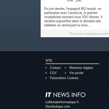
Prix : 250
En juin dernier, l'espagnol BQ lançait, en
partenariat avec Canonical, le premier
smartphone tournant sous l'OS Ubuntu. Il
récidive aujourd'hui dans le domaine des
tablettes en annonçant la mise...
Tous les nouveaux produi
SITE
Contact
Mentions légales
CGV
Vie privée
Paramètres Cookies
LeMondeInformatique.fr
Distributique.com