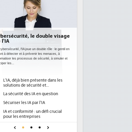
, le double visage
DEE: l'efficacité énergétique
bientôt une obligation pour les
datacenters
ue un double rôle : le gentil en
prévenir les menaces, à
Des datacenters plus durables et plus efficaces, c'es
us de sécurité, à simuler et
ce que recherchent les pouvoirs publics européens
avec la mise en oeuvre de la nouvelle Directive sur
l'efficacité...
en présente dans les
Qu'est-ce que la DEE (directive
1
écurité et...
d'efficacité énergétique) ?
es IA en question
DEE, une pression administrative
2
pour les DSI à transformer...
IA par l'IA
Un outillage et des services déjà en
3
té : un défi crucial
place pour répondre à...
eprises
Phocea DC dans les cordes pour la
4
fiance pour une IA
DEE