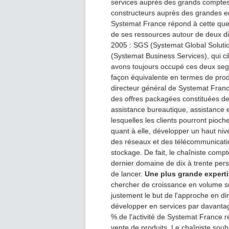
services auprès des grands comptes
constructeurs auprès des grandes ent
Systemat France répond à cette ques
de ses ressources autour de deux div
2005 : SGS (Systemat Global Soluti
(Systemat Business Services), qui ci
avons toujours occupé ces deux se
façon équivalente en termes de produ
directeur général de Systemat Franc
des offres packagées constituées de
assistance bureautique, assistance e
lesquelles les clients pourront pioch
quant à elle, développer un haut niv
des réseaux et des télécommunicatio
stockage. De fait, le chaîniste comp
dernier domaine de dix à trente pers
de lancer.
Une plus grande expert
chercher de croissance en volume s
justement le but de l'approche en d
développer en services par davantag
% de l'activité de Systemat France r
vente de produits. Le chaîniste souh