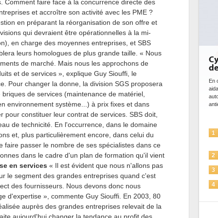
. Comment faire face à la concurrence directe des
reprises et accroître son activité avec les PME ?
tion en préparant la réorganisation de son offre et
isions qui devraient être opérationnelles à la mi-
on), en charge des moyennes entreprises, et SBS
blera leurs homologues de plus grande taille. « Nous
Cybersécurité
gments de marché. Mais nous les approchons de
de l'IA
its et de services », explique Guy Siouffi, le
En cybersécurité, l'IA jo
e. Pour changer la donne, la division SGS proposera
aidant à détecter et à 
 briques de services (maintenance de matériel,
automatiser les process
n environnement système...) à prix fixes et dans
anticiper les...
er pour constituer leur contrat de services. SBS doit,
eau de technicité. En l'occurrence, dans le domaine
L'IA, déjà bi
1
ns et, plus particulièrement encore, dans celui du
solutions de s
te faire passer le nombre de ses spécialistes dans ce
La sécurité d
onnes dans le cadre d'un plan de formation qu'il vient
2
ise en services
« Il est évident que nous n'allons pas
Sécuriser les 
3
ur le segment des grandes entreprises quand c'est
IA et conformi
4
irect des fournisseurs. Nous devons donc nous
pour les entr
e d'expertise », commente Guy Siouffi. En 2003, 80
éalisée auprès des grandes entreprises relevait de la
Une IA de con
5
plus sûre ?
aite aujourd'hui changer la tendance au profit des