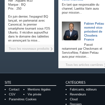
Ref : Aquaris M10
Marque : BQ
En tant que responsable du
Prix : 250
channel, Laetitia Varin aura
pour mission...
En juin dernier, l'espagnol BQ
lançait, en partenariat avec
Fabien Petiau
Canonical, le premier
nommé vice-
smartphone tournant sous l'OS
président de
Ubuntu. Il récidive aujourd'hui
Cloudera
dans le domaine des tablettes
France
en annonçant la mise...
Passé
Tous les nouveaux produits
notamment par Checkmarx et
ServiceNow, Fabien Petiau
aura pour mission...
Tous les articles carrières
SITE
CATÉGORIES
Contact
Mentions légales
Fabricants, éditeurs
CGV
Vie privée
Revendeurs
Paramètres Cookies
Cloud
Dossiers