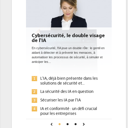
double visage
DEE: l'efficacité énergétique
bientôt une obligation pour les
datacenters
ble rôle : le gentil en
 les menaces, à
Des datacenters plus durables et plus efficaces, c'est
curité, à simuler et
ce que recherchent les pouvoirs publics européens
avec la mise en oeuvre de la nouvelle Directive sur
l'efficacité...
ente dans les
Qu'est-ce que la DEE (directive
1
 et...
d'efficacité énergétique) ?
en question
DEE, une pression administrative
2
pour les DSI à transformer...
l'IA
Un outillage et des services déjà en
3
 défi crucial
place pour répondre à...
s
Phocea DC dans les cordes pour la
4
 pour une IA
DEE