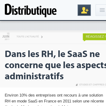
Connexion
15
JUIN
RÉAGISSEZ !
TOUTE L'ACTUALITÉ
2011
Dans les RH, le SaaS ne
concerne que les aspect
administratifs
Inscription
ETUDES ET CHIFFRES 
Environ 10% des entreprises ont recours à une solution
RH en mode SaaS en France en 2011 selon une récente