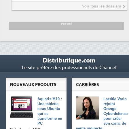
Interview de Fabrice Coquio,
5
Voir tous les dossiers
président de Digital Realty...
Trimestriels IBM : L'activité logicielle
6
soutient les...
Publicité
Distributique.com
Le site préféré des professionnels du Channel
NOUVEAUX PRODUITS
CARRIÈRES
Aquaris M10 :
Laetitia Varin
Une tablette
rejoint
sous Ubuntu
Orange
qui se
Cyberdefense
transforme en
pour créer
PC
son canal de
vente indirecte