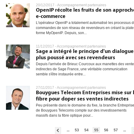
20/12/2017 -
Accompagnement partenaires
OpenIP récolte les fruits de son approch
e-commerce
L'opérateur OpenIP a totalement automatisé les processus 
commandes de son réseau de revendeurs en créant la plate
forme MyOpenIP. Depuis, son...
11/12/2017 -
Accompagnement partenaires
Sage a intégré le principe d'un dialogue
plus poussé avec ses revendeurs
Depuis l'arrivée de Brieuc Courcoux aux manettes des vent
indirectes de Sage France, une véritable communication
semble s'être instaurée entre...
27/11/2017 -
Accompagnement partenaires
Bouygues Telecom Entreprises mise sur 
fibre pour doper ses ventes indirectes
Peu présente dans le domaine du fixe, la branche Entrepris
de Bouygues Telecoms compte sur des investissements
massifs dans la fibre optique pour...
...
53
54
55
56
57
...