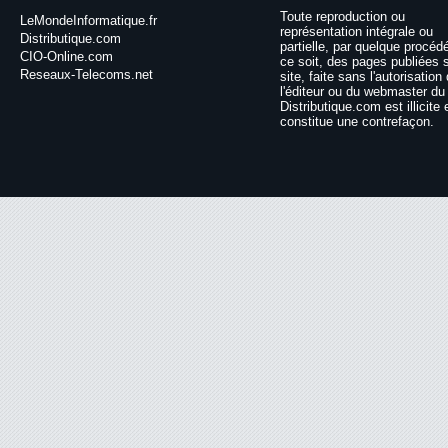
Toute reproduction ou
LeMondeInformatique.fr
représentation intégrale ou
Distributique.com
partielle, par quelque procéd
CIO-Online.com
ce soit, des pages publiées 
Reseaux-Telecoms.net
site, faite sans l'autorisation
l'éditeur ou du webmaster du 
Distributique.com est illicite 
constitue une contrefaçon.