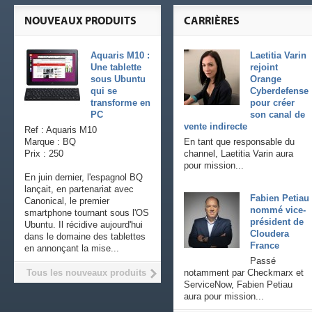
NOUVEAUX PRODUITS
CARRIÈRES
Aquaris M10 :
Laetitia Varin
Une tablette
rejoint
sous Ubuntu
Orange
qui se
Cyberdefense
transforme en
pour créer
PC
son canal de
vente indirecte
Ref : Aquaris M10
Marque : BQ
En tant que responsable du
Prix : 250
channel, Laetitia Varin aura
pour mission...
En juin dernier, l'espagnol BQ
lançait, en partenariat avec
Fabien Petiau
Canonical, le premier
nommé vice-
smartphone tournant sous l'OS
président de
Ubuntu. Il récidive aujourd'hui
Cloudera
dans le domaine des tablettes
France
en annonçant la mise...
Passé
Tous les nouveaux produits
notamment par Checkmarx et
ServiceNow, Fabien Petiau
aura pour mission...