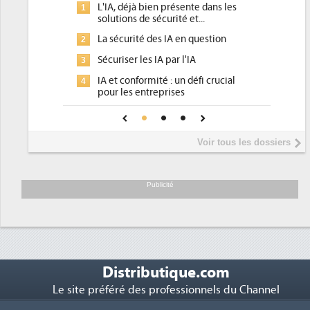
L'IA, déjà bien présente dans les
Qu'e
1
1
solutions de sécurité et...
d'ef
La sécurité des IA en question
DEE,
2
2
pour
Sécuriser les IA par l'IA
3
Un o
3
IA et conformité : un défi crucial
4
plac
pour les entreprises
Phoc
4
Une IA de confiance pour une IA
5
DEE
plus sûre ?
Inte
5
Voir tous les dossiers
prés
Trim
6
sout
Publicité
Distributique.com
Le site préféré des professionnels du Channel