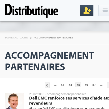
Connexion
TOUTE L'ACTUALITÉ
ACCOMPAGNEMENT PARTENAIRES
ACCOMPAGNEMENT
PARTENAIRES
Inscription
...
53
54
55
56
57
...
21/02/2018 -
Accompagnement partenaires
Dell EMC renforce ses services d'aide au
revendeurs
Alors que Dell EMC avait déjà rénové son programme de