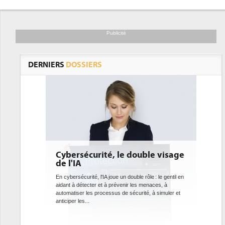
Publicité
DERNIERS
DOSSIERS
Cybersécurité, le double visage
DEE: l'
de l'IA
bientô
datace
En cybersécurité, l'IA joue un double rôle : le gentil en
aidant à détecter et à prévenir les menaces, à
Des datacen
automatiser les processus de sécurité, à simuler et
ce que rech
anticiper les...
avec la mis
l'efficacité...