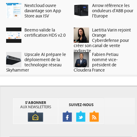
Nextcloud ouvre
Arrow référence les
davantage son App
onduleurs d'ABB pour
Store aux ISV
l'Europe
Beemo valide la
Laetitia Varin rejoint
certification HDS v2.0
Orange
Cyberdefense pour
créer son canal de vente
indirecte
Upscale AI prépare le
Fabien Petiau
déploiement de la
nommé vice-
technologie réseau
président de
Skyhammer
Cloudera France
S'ABONNER
SUIVEZ-NOUS
AUX NEWSLETTERS