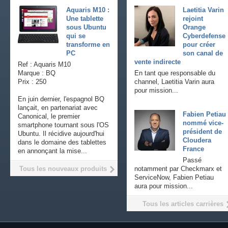
Aquaris M10 :
Laetitia Varin
Une tablette
rejoint
sous Ubuntu
Orange
qui se
Cyberdefense
transforme en
pour créer
PC
son canal de
vente indirecte
Ref : Aquaris M10
Marque : BQ
En tant que responsable du
Prix : 250
channel, Laetitia Varin aura
pour mission...
En juin dernier, l'espagnol BQ
lançait, en partenariat avec
Fabien Petiau
Canonical, le premier
nommé vice-
smartphone tournant sous l'OS
président de
Ubuntu. Il récidive aujourd'hui
Cloudera
dans le domaine des tablettes
France
en annonçant la mise...
Passé
Tous les nouveaux produits
notamment par Checkmarx et
ServiceNow, Fabien Petiau
aura pour mission...
Tous les articles carrières