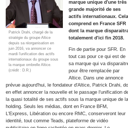
marque unique d'une très
grande majorité de ses
actifs internationaux. Cel
gratuite
comprend en France SFR
dont la marque disparaitr
Patrick Drahi, chargé de la
totalement d'ici fin 2018.
stratégie du groupe Altice
depuis sa réorganisation en
juin 2016, va annoncer ce
Fin de partie pour SFR. En
mardi l'unification des actifs
tout cas pour ce qui est de
internationaux du groupe sous
sa marque qui va disparaitr
la marque ombrelle Altice.
(crédit : D.R.)
pour être remplacée par
Altice. Dans une annonce
prévue aujourd'hui, le fondateur d'Altice, Patrick Drahi, do
en effet annoncer la nouvelle et le passage l'unification d
la quasi totalité de ses actifs sous la marque unique de l
holding. Seuls les médias, dont en France BFM,
L'Express, Libération ou encore RMC, conserveront leur
identité, tout comme Teads, plateforme de vidéo
publicitaire en ligne rachetée en mars dernier. Le