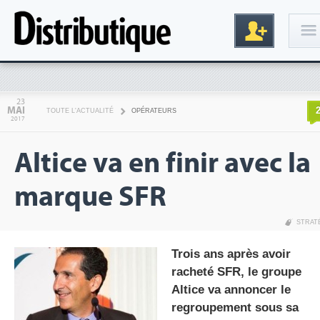
Connexion
23
MAI
TOUTE L'ACTUALITÉ
OPÉRATEURS
2017
Altice va en finir avec la
marque SFR
STRAT
Inscription
Trois ans après avoir
racheté SFR, le groupe
Altice va annoncer le
regroupement sous sa