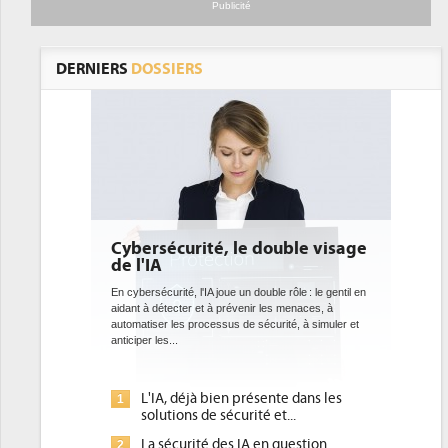
Publicité
DERNIERS
DOSSIERS
té, le double visage
DEE: l'efficacité énergétique
bientôt une obligation pour 
datacenters
A joue un double rôle : le gentil en
t à prévenir les menaces, à
Des datacenters plus durables et plus efficaces, 
cessus de sécurité, à simuler et
ce que recherchent les pouvoirs publics europé
avec la mise en oeuvre de la nouvelle Directive s
l'efficacité...
 bien présente dans les
Qu'est-ce que la DEE (directive
1
e sécurité et...
d'efficacité énergétique) ?
é des IA en question
DEE, une pression administrative
2