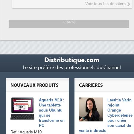
Interview de Fabrice Coquio,
5
Voir tous les dossiers
président de Digital Realty...
Trimestriels IBM : L'activité logicielle
6
soutient les...
Publicité
Distributique.com
Le site préféré des professionnels du Channel
NOUVEAUX PRODUITS
CARRIÈRES
Aquaris M10 :
Laetitia Varin
Une tablette
rejoint
sous Ubuntu
Orange
qui se
Cyberdefense
transforme en
pour créer
PC
son canal de
vente indirecte
Ref : Aquaris M10