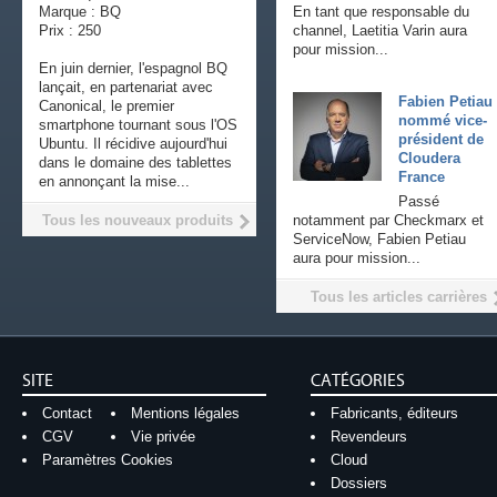
Marque : BQ
En tant que responsable du
Prix : 250
channel, Laetitia Varin aura
pour mission...
En juin dernier, l'espagnol BQ
lançait, en partenariat avec
Fabien Petiau
Canonical, le premier
nommé vice-
smartphone tournant sous l'OS
président de
Ubuntu. Il récidive aujourd'hui
Cloudera
dans le domaine des tablettes
France
en annonçant la mise...
Passé
Tous les nouveaux produits
notamment par Checkmarx et
ServiceNow, Fabien Petiau
aura pour mission...
Tous les articles carrières
SITE
CATÉGORIES
Contact
Mentions légales
Fabricants, éditeurs
CGV
Vie privée
Revendeurs
Paramètres Cookies
Cloud
Dossiers