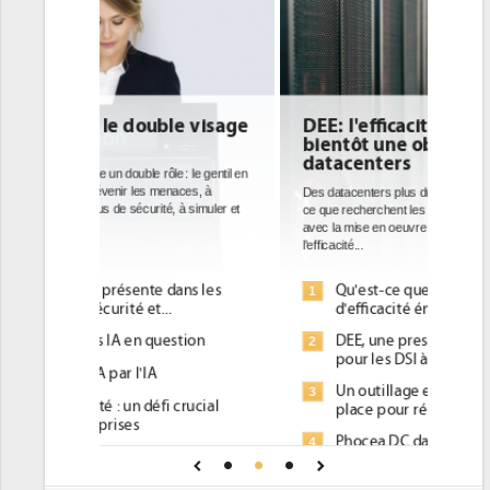
DEE: l'efficacité énergétique
bientôt une obligation pour les
datacenters
Des datacenters plus durables et plus efficaces, c'est
ce que recherchent les pouvoirs publics européens
avec la mise en oeuvre de la nouvelle Directive sur
l'efficacité...
Qu'est-ce que la DEE (directive
1
d'efficacité énergétique) ?
DEE, une pression administrative
2
pour les DSI à transformer...
Un outillage et des services déjà en
3
place pour répondre à...
Phocea DC dans les cordes pour la
4
DEE