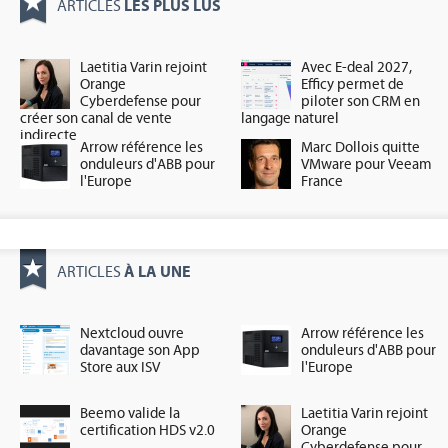
LES PLUS LUS
ARTICLES
Laetitia Varin rejoint
Avec E-deal 2027,
Orange
Efficy permet de
Cyberdefense pour
piloter son CRM en
créer son canal de vente
langage naturel
indirecte
Arrow référence les
Marc Dollois quitte
onduleurs d'ABB pour
VMware pour Veeam
l'Europe
France
À LA UNE
ARTICLES
Nextcloud ouvre
Arrow référence les
davantage son App
onduleurs d'ABB pour
Store aux ISV
l'Europe
Beemo valide la
Laetitia Varin rejoint
certification HDS v2.0
Orange
Cyberdefense pour