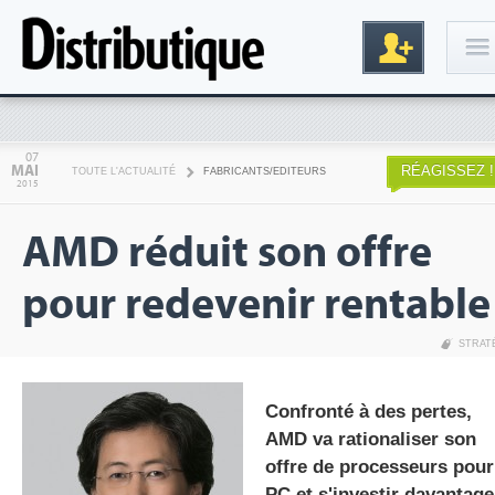
Connexion
07
MAI
RÉAGISSEZ !
TOUTE L'ACTUALITÉ
FABRICANTS/EDITEURS
2015
AMD réduit son offre
pour redevenir rentable
STRAT
Inscription
Confronté à des pertes,
AMD va rationaliser son
offre de processeurs pour
PC et s'investir davantage