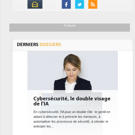
Publicité
DERNIERS
DOSSIERS
Cybersécurité, le double visage
DEE: l'efficacit
de l'IA
bientôt une obl
datacenters
En cybersécurité, l'IA joue un double rôle : le gentil en
aidant à détecter et à prévenir les menaces, à
Des datacenters plus durabl
automatiser les processus de sécurité, à simuler et
ce que recherchent les po
anticiper les...
avec la mise en oeuvre de 
l'efficacité...