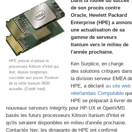
Dans la foulée du succès
de son procès contre
Oracle, Hewlett Packard
gratuite
Enterprise (HPE) a annon
une actualisation de sa
gamme de serveurs
Itanium vers le milieu de
l'année prochaine.
HPE prévoit d’utiliser le
Ken Surplice, en charge
processeur Kittson d’Intel qui
des solutions critiques dan
doit, depuis longtemps,
succéder aux puces Poulson
la division serveur EMEA d
de la série Itanium 9500
HPE, a déclaré
au site web
actuelle. (Crédit Intel)
néerlandais Computable
qu
HPE se préparait à livrer de
nouveaux serveurs Integrity pour HP-UX et OpenVMS
basés les futurs processeurs Kittson Itanium d'Intel et
qu'ils seraient disponibles en milieu d'année prochaine.
Contactés hier, les dirigeants de HPE ont confirmé