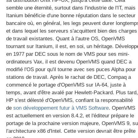
sa distribution Unix HP-UX, jusqu'à cette date. Cela
semble une éternité, surtout dans l'industrie de l'IT, mais
Itanium bénéficie d'une bonne réputation dans le secteur
bancaire où, en général, les legs peuvent durer longtemp
et dans lequel les serveurs s'acquittent bien des charges
de travail existantes. Quant à l'autre OS, OpenVMS
tournant sur Itanium, il est, en soi, un héritage. Développ
en 1977 par DEC sous le nom de VMS pour ses mini-
ordinateurs Vax, il est devenu OpenVMS quand DEC a
modifié l'OS pour qu'il tourne avec ses puces Alpha pour
stations de travail. Après le rachat de DEC, Compaq a
commencé le portage d'OpenVMS sur IA-64, juste à
temps, avant d'être avalé par Hewlett-Packard. Plus tard,
HP s'est délesté d'OpenVMS, confiant la responsabilité
de
son développement futur à VMS Software
. OpenVMS
est actuellement en version 8.4.2, et l'éditeur prépare le
portage de la prochaine version majeure, OpenVMS 9, su
l'architecture x86 d'Intel. Cette version devrait être prête