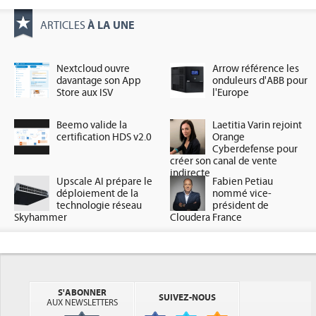
À LA UNE
ARTICLES
Nextcloud ouvre
Arrow référence les
davantage son App
onduleurs d'ABB pour
Store aux ISV
l'Europe
Beemo valide la
Laetitia Varin rejoint
certification HDS v2.0
Orange
Cyberdefense pour
créer son canal de vente
indirecte
Upscale AI prépare le
Fabien Petiau
déploiement de la
nommé vice-
technologie réseau
président de
Skyhammer
Cloudera France
S'ABONNER
SUIVEZ-NOUS
AUX NEWSLETTERS