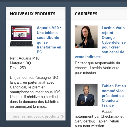
NOUVEAUX PRODUITS
CARRIÈRES
Aquaris M10 :
Laetitia Varin
Une tablette
rejoint
sous Ubuntu
Orange
qui se
Cyberdefense
transforme en
pour créer
PC
son canal de
vente indirecte
Ref : Aquaris M10
Marque : BQ
En tant que responsable du
Prix : 250
channel, Laetitia Varin aura
pour mission...
En juin dernier, l'espagnol BQ
lançait, en partenariat avec
Fabien Petiau
Canonical, le premier
nommé vice-
smartphone tournant sous l'OS
président de
Ubuntu. Il récidive aujourd'hui
Cloudera
dans le domaine des tablettes
France
en annonçant la mise...
Passé
Tous les nouveaux produits
notamment par Checkmarx et
ServiceNow, Fabien Petiau
aura pour mission...