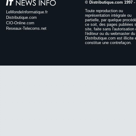
© Distributique.com 1997 -
Toute reproduction ou
LeMondeInformatique.fr
représentation intégrale ou
Distributique.com
partielle, par quelque procéd
CIO-Online.com
ce soit, des pages publiées 
Reseaux-Telecoms.net
site, faite sans l'autorisation
l'éditeur ou du webmaster du 
Distributique.com est illicite 
constitue une contrefaçon.