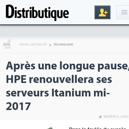
Connexion
22
JUIL
TOUTE L'ACTUALITÉ
TECHNOLOGIE
2016
Après une longue pause
HPE renouvellera ses
serveurs Itanium mi-
Inscription
2017
MATÉRIELS
,
LOGIC