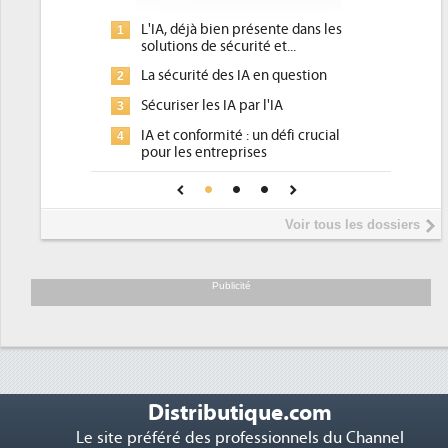
L'IA, déjà bien présente dans les
Qu'est-ce que la
1
1
solutions de sécurité et...
d'efficacité éne
La sécurité des IA en question
DEE, une pressi
2
2
pour les DSI à tr
Sécuriser les IA par l'IA
3
Un outillage et 
3
IA et conformité : un défi crucial
4
place pour répon
pour les entreprises
Phocea DC dans 
4
Une IA de confiance pour une IA
5
DEE
plus sûre ?
Interview de Fa
5
Voir tous les dossiers
président de Digi
Trimestriels IBM 
6
soutient les...
Publicité
Distributique.com
Le site préféré des professionnels du Channel