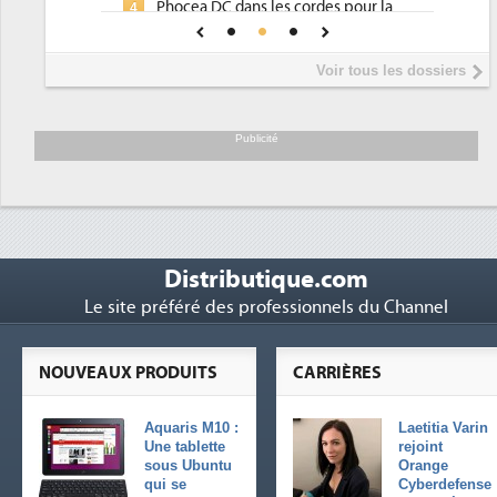
Phocea DC dans les cordes pour la
4
DEE
Interview de Fabrice Coquio,
5
Voir tous les dossiers
président de Digital Realty...
Trimestriels IBM : L'activité logicielle
6
soutient les...
Publicité
Distributique.com
Le site préféré des professionnels du Channel
NOUVEAUX PRODUITS
CARRIÈRES
Aquaris M10 :
Laetitia Varin
Une tablette
rejoint
sous Ubuntu
Orange
qui se
Cyberdefense