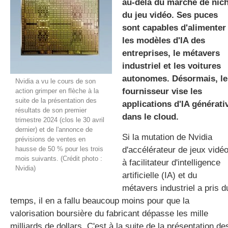
au-delà du marché de nic
du jeu vidéo. Ses puces
sont capables d'alimenter
gratuite
les modèles d'IA des
entreprises, le métavers
industriel et les voitures
autonomes. Désormais, le
Nvidia a vu le cours de son
fournisseur vise les
action grimper en flèche à la
suite de la présentation des
applications d'IA générati
résultats de son premier
dans le cloud.
trimestre 2024 (clos le 30 avril
dernier) et de l'annonce de
Si la mutation de Nvidia
prévisions de ventes en
hausse de 50 % pour les trois
d'accélérateur de jeux vidé
mois suivants. (Crédit photo :
à facilitateur d'intelligence
Nvidia)
artificielle (IA) et du
métavers industriel a pris d
temps, il en a fallu beaucoup moins pour que la
valorisation boursière du fabricant dépasse les mille
milliards de dollars. C'est à la suite de la présentation de