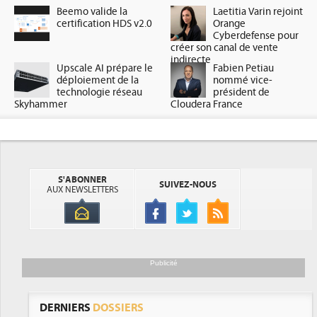
Beemo valide la
Laetitia Varin rejoint
certification HDS v2.0
Orange
Cyberdefense pour
créer son canal de vente
indirecte
Upscale AI prépare le
Fabien Petiau
déploiement de la
nommé vice-
technologie réseau
président de
Skyhammer
Cloudera France
S'ABONNER
SUIVEZ-NOUS
AUX NEWSLETTERS
Publicité
DERNIERS
DOSSIERS