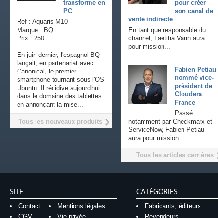
transforme en
pour créer
PC
son canal de
vente indirecte
Ref : Aquaris M10
Marque : BQ
En tant que responsable du
Prix : 250
channel, Laetitia Varin aura
pour mission...
En juin dernier, l'espagnol BQ
lançait, en partenariat avec
Fabien Petiau
Canonical, le premier
nommé vice-
smartphone tournant sous l'OS
président de
Ubuntu. Il récidive aujourd'hui
Cloudera
dans le domaine des tablettes
France
en annonçant la mise...
Passé
Tous les nouveaux produits
notamment par Checkmarx et
ServiceNow, Fabien Petiau
aura pour mission...
Tous les articles carrières
SITE
CATÉGORIES
Contact
Mentions légales
Fabricants, éditeurs
CGV
Vie privée
Revendeurs