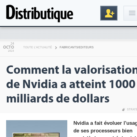
Connexion
24
OCTO
TOUTE L'ACTUALITÉ
FABRICANTS/EDITEURS
2023
Comment la valorisatio
de Nvidia a atteint 1000
milliards de dollars
Inscription
STRAT
Nvidia a fait évoluer l'usa
de ses processeurs bien