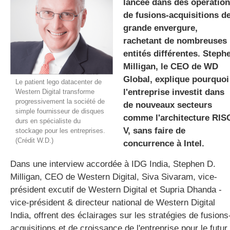
lancée dans des opératio
de fusions-acquisitions d
grande envergure,
gratuite
rachetant de nombreuses
entités différentes. Steph
Milligan, le CEO de WD
Global, explique pourquoi
Le patient lego datacenter de
l'entreprise investit dans
Western Digital transforme
progressivement la société de
de nouveaux secteurs
simple fournisseur de disques
comme l'architecture RIS
durs en spécialiste du
V, sans faire de
stockage pour les entreprises.
(Crédit W.D.)
concurrence à Intel.
Dans une interview accordée à IDG India, Stephen D.
Milligan, CEO de Western Digital, Siva Sivaram, vice-
président excutif de Western Digital et Supria Dhanda -
vice-président & directeur national de Western Digital
India, offrent des éclairages sur les stratégies de fusions
acquisitions et de croissance de l'entreprise pour le futur.