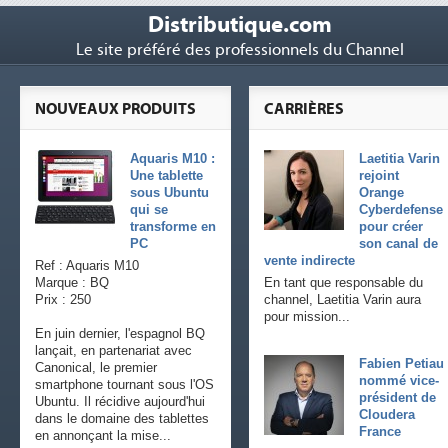
Distributique.com
Le site préféré des professionnels du Channel
NOUVEAUX PRODUITS
CARRIÈRES
Aquaris M10 :
Laetitia Varin
Une tablette
rejoint
sous Ubuntu
Orange
qui se
Cyberdefense
transforme en
pour créer
PC
son canal de
vente indirecte
Ref : Aquaris M10
Marque : BQ
En tant que responsable du
Prix : 250
channel, Laetitia Varin aura
pour mission...
En juin dernier, l'espagnol BQ
lançait, en partenariat avec
Fabien Petiau
Canonical, le premier
nommé vice-
smartphone tournant sous l'OS
président de
Ubuntu. Il récidive aujourd'hui
Cloudera
dans le domaine des tablettes
France
en annonçant la mise...