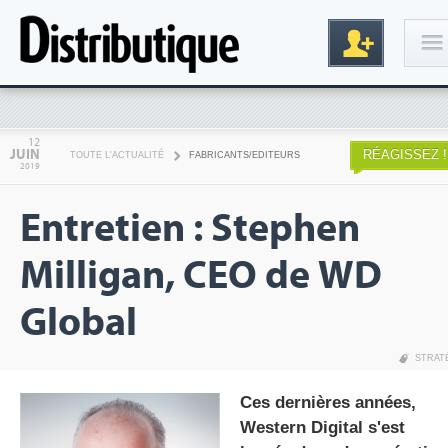
Connexion
12
JUIN
RÉAGISSEZ !
TOUTE L'ACTUALITÉ
FABRICANTS/EDITEURS
2019
Entretien : Stephen
Milligan, CEO de WD
Global
Inscription
STRAT
Ces dernières années,
Western Digital s'est