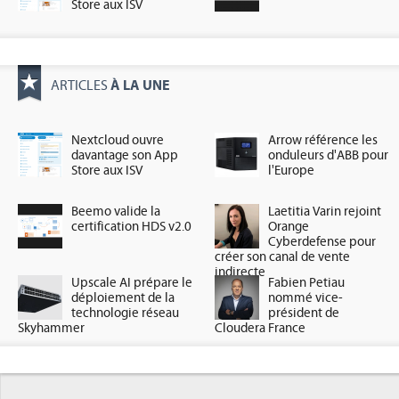
Store aux ISV
À LA UNE
ARTICLES
Nextcloud ouvre
Arrow référence les
davantage son App
onduleurs d'ABB pour
Store aux ISV
l'Europe
Beemo valide la
Laetitia Varin rejoint
certification HDS v2.0
Orange
Cyberdefense pour
créer son canal de vente
indirecte
Upscale AI prépare le
Fabien Petiau
déploiement de la
nommé vice-
technologie réseau
président de
Skyhammer
Cloudera France