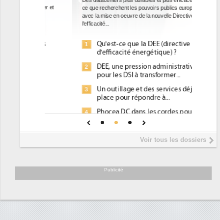
Des datacenters plus durables et plus efficaces, c'est
ce que recherchent les pouvoirs publics européens
avec la mise en oeuvre de la nouvelle Directive sur
l'efficacité...
Qu'est-ce que la DEE (directive
1
d'efficacité énergétique) ?
DEE, une pression administrative
2
pour les DSI à transformer...
Un outillage et des services déjà en
3
place pour répondre à...
Phocea DC dans les cordes pour la
4
DEE
Interview de Fabrice Coquio,
5
Voir tous les dossiers
président de Digital Realty...
Trimestriels IBM : L'activité logicielle
6
soutient les...
Publicité