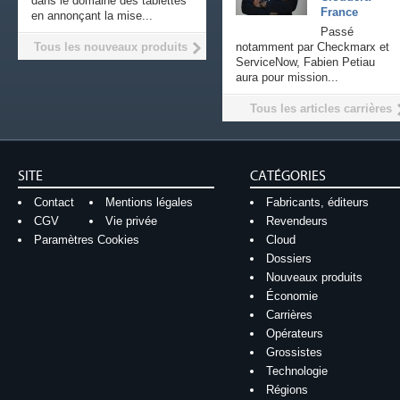
dans le domaine des tablettes
France
en annonçant la mise...
Passé
Tous les nouveaux produits
notamment par Checkmarx et
ServiceNow, Fabien Petiau
aura pour mission...
Tous les articles carrières
SITE
CATÉGORIES
Contact
Mentions légales
Fabricants, éditeurs
CGV
Vie privée
Revendeurs
Paramètres Cookies
Cloud
Dossiers
Nouveaux produits
Économie
Carrières
Opérateurs
Grossistes
Technologie
Régions