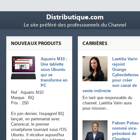
Distributique.com
Le site préféré des professionnels du Channel
NOUVEAUX PRODUITS
CARRIÈRES
Aquaris M10 :
Laetitia Varin
Une tablette
rejoint
sous Ubuntu
Orange
qui se
Cyberdefense
transforme en
pour créer
PC
son canal de
vente indirecte
Ref : Aquaris M10
Marque : BQ
En tant que responsable du
Prix : 250
channel, Laetitia Varin aura
pour mission...
En juin dernier, l'espagnol BQ
lançait, en partenariat avec
Fabien Petiau
Canonical, le premier
nommé vice-
smartphone tournant sous l'OS
président de
Ubuntu. Il récidive aujourd'hui
Cloudera