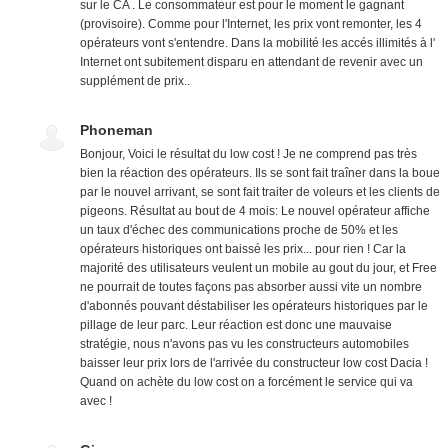
sur le CA . Le consommateur est pour le moment le gagnant
(provisoire). Comme pour l'Internet, les prix vont remonter, les 4
opérateurs vont s'entendre. Dans la mobilité les accés illimités à l'
Internet ont subitement disparu en attendant de revenir avec un
supplément de prix..
Phoneman
Bonjour, Voici le résultat du low cost ! Je ne comprend pas très
bien la réaction des opérateurs. Ils se sont fait traîner dans la boue
par le nouvel arrivant, se sont fait traiter de voleurs et les clients de
pigeons. Résultat au bout de 4 mois: Le nouvel opérateur affiche
un taux d'échec des communications proche de 50% et les
opérateurs historiques ont baissé les prix... pour rien ! Car la
majorité des utilisateurs veulent un mobile au gout du jour, et Free
ne pourrait de toutes façons pas absorber aussi vite un nombre
d'abonnés pouvant déstabiliser les opérateurs historiques par le
pillage de leur parc. Leur réaction est donc une mauvaise
stratégie, nous n'avons pas vu les constructeurs automobiles
baisser leur prix lors de l'arrivée du constructeur low cost Dacia !
Quand on achète du low cost on a forcément le service qui va
avec !