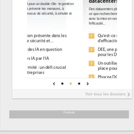
datacenters
Des datacenters plus durables et plus efficaces, c'est
ce que recherchent les pouvoirs publics européens
avec la mise en oeuvre de la nouvelle Directive sur
l'efficacité...
Qu'est-ce que la DEE (directive
1
d'efficacité énergétique) ?
DEE, une pression administrative
2
pour les DSI à transformer...
Un outillage et des services déjà en
3
place pour répondre à...
Phocea DC dans les cordes pour la
4
DEE
Interview de Fabrice Coquio,
5
Voir tous les dossiers
président de Digital Realty...
Trimestriels IBM : L'activité logicielle
6
soutient les...
Publicité