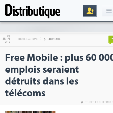
Connexion
01
JUIN
TOUTE L'ACTUALITÉ
ECONOMIE
2012
Free Mobile : plus 60 00
emplois seraient
détruits dans les
Inscription
télécoms
ETUDES ET CHIFFRES 