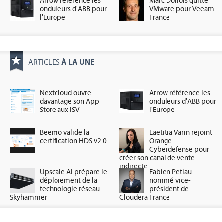
Arrow référence les
Marc Dollois quitte
onduleurs d'ABB pour
VMware pour Veeam
l'Europe
France
À LA UNE
ARTICLES
Nextcloud ouvre
Arrow référence les
davantage son App
onduleurs d'ABB pour
Store aux ISV
l'Europe
Beemo valide la
Laetitia Varin rejoint
certification HDS v2.0
Orange
Cyberdefense pour
créer son canal de vente
indirecte
Upscale AI prépare le
Fabien Petiau
déploiement de la
nommé vice-
technologie réseau
président de
Skyhammer
Cloudera France