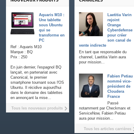
NOUVEAUX PRODUITS
CARRIÈRES
Aquaris M10 :
Laetitia Varin
Une tablette
rejoint
sous Ubuntu
Orange
qui se
Cyberdefense
transforme en
pour créer
PC
son canal de
vente indirecte
Ref : Aquaris M10
Marque : BQ
En tant que responsable du
Prix : 250
channel, Laetitia Varin aura
pour mission...
En juin dernier, l'espagnol BQ
lançait, en partenariat avec
Fabien Petiau
Canonical, le premier
nommé vice-
smartphone tournant sous l'OS
président de
Ubuntu. Il récidive aujourd'hui
Cloudera
dans le domaine des tablettes
France
en annonçant la mise...
Passé
Tous les nouveaux produits
notamment par Checkmarx et
ServiceNow, Fabien Petiau
aura pour mission...
Tous les articles carrières