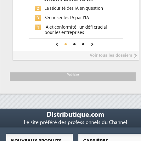
La sécurité des IA en question
DEE, une pression admi
2
pour les DSI à transform
Sécuriser les IA par l'IA
Un outillage et des ser
3
IA et conformité : un défi crucial
place pour répondre à.
pour les entreprises
Phocea DC dans les co
4
Une IA de confiance pour une IA
DEE
plus sûre ?
Interview de Fabrice C
5
Voir tous les dossiers
président de Digital Rea
Trimestriels IBM : L'act
6
soutient les...
Publicité
Distributique.com
Le site préféré des professionnels du Channel