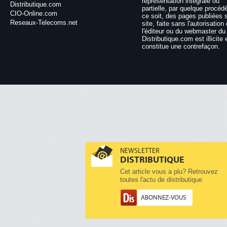
représentation intégrale ou
Distributique.com
partielle, par quelque procéd
CIO-Online.com
ce soit, des pages publiées 
Reseaux-Telecoms.net
site, faite sans l'autorisation
l'éditeur ou du webmaster du 
Distributique.com est illicite 
constitue une contrefaçon.
NEWSLETTER
DISTRIBUTIQUE
Cet article vous a plu? Retrouvez
toutes l'actu de distributique
ABONNEZ-VOUS