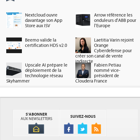
Nextcloud ouvre
Arrow référence les
davantage son App
onduleurs d'ABB pour
Store aux ISV
l'Europe
Beemo valide la
Laetitia Varin rejoint
certification HDS v2.0
Orange
Cyberdefense pour
créer son canal de vente
indirecte
Upscale AI prépare le
Fabien Petiau
déploiement de la
nommé vice-
technologie réseau
président de
Skyhammer
Cloudera France
S'ABONNER
SUIVEZ-NOUS
AUX NEWSLETTERS