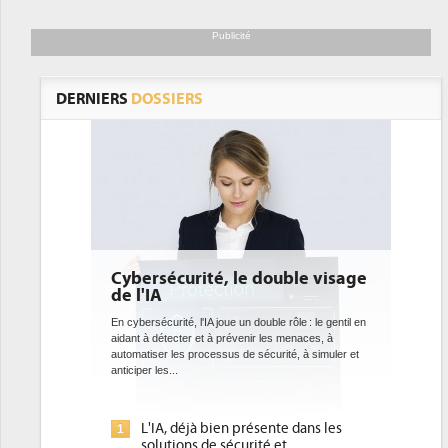
Publicité
DERNIERS
DOSSIERS
ersécurité, le double visage
DEE: l'efficacité éne
l'IA
bientôt une obligati
datacenters
ersécurité, l'IA joue un double rôle : le gentil en
t à détecter et à prévenir les menaces, à
Des datacenters plus durables et pl
atiser les processus de sécurité, à simuler et
ce que recherchent les pouvoirs p
per les...
avec la mise en oeuvre de la nouvel
l'efficacité...
L'IA, déjà bien présente dans les
Qu'est-ce que la DEE (
1
solutions de sécurité et...
d'efficacité énergétiqu