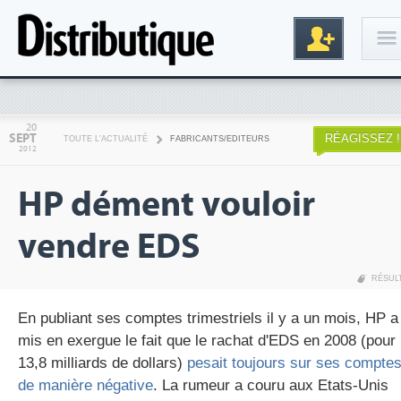
Connexion
20
SEPT
RÉAGISSEZ !
TOUTE L'ACTUALITÉ
FABRICANTS/EDITEURS
2012
HP dément vouloir
vendre EDS
RÉSUL
Inscription
En publiant ses comptes trimestriels il y a un mois, HP a
mis en exergue le fait que le rachat d'EDS en 2008 (pour
13,8 milliards de dollars)
pesait toujours sur ses compte
de manière négative
. La rumeur a couru aux Etats-Unis