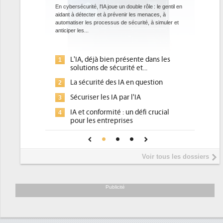
datacenters
joue un double rôle : le gentil en
 prévenir les menaces, à
Des datacenters plus durables et plus efficaces, c'
sus de sécurité, à simuler et
ce que recherchent les pouvoirs publics européens
avec la mise en oeuvre de la nouvelle Directive sur
l'efficacité...
ien présente dans les
Qu'est-ce que la DEE (directive
1
sécurité et...
d'efficacité énergétique) ?
des IA en question
DEE, une pression administrative
2
pour les DSI à transformer...
 IA par l'IA
Un outillage et des services déjà e
3
ité : un défi crucial
place pour répondre à...
reprises
Phocea DC dans les cordes pour la
4
onfiance pour une IA
DEE
Interview de Fabrice Coquio,
5
Voir tous les dossiers
président de Digital Realty...
Trimestriels IBM : L'activité logiciel
6
soutient les...
Publicité