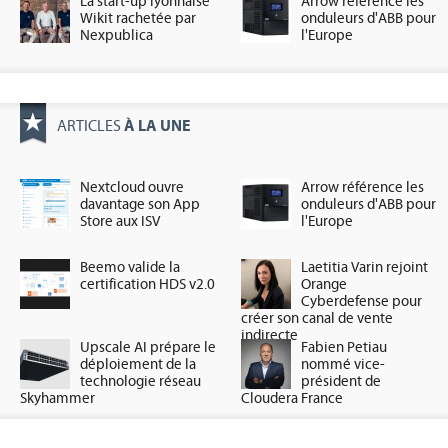
La start-up lyonnaise
Arrow référence les
Wikit rachetée par
onduleurs d'ABB pour
Nexpublica
l'Europe
À LA UNE
ARTICLES
Nextcloud ouvre
Arrow référence les
davantage son App
onduleurs d'ABB pour
Store aux ISV
l'Europe
Beemo valide la
Laetitia Varin rejoint
certification HDS v2.0
Orange
Cyberdefense pour
créer son canal de vente
indirecte
Upscale AI prépare le
Fabien Petiau
déploiement de la
nommé vice-
technologie réseau
président de
Skyhammer
Cloudera France