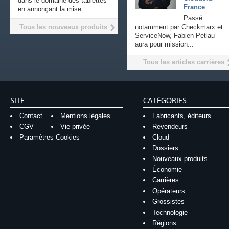
dans le domaine des tablettes
France
en annonçant la mise...
Passé
Tous les nouveaux produits
notamment par Checkmarx et
ServiceNow, Fabien Petiau
aura pour mission...
Tous les articles carrières
SITE
CATÉGORIES
Contact
Mentions légales
Fabricants, éditeurs
CGV
Vie privée
Revendeurs
Paramètres Cookies
Cloud
Dossiers
Nouveaux produits
Économie
Carrières
Opérateurs
Grossistes
Technologie
Régions