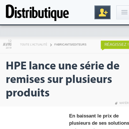
Connexion
12
AVRI
RÉAGISSEZ !
TOUTE L'ACTUALITÉ
FABRICANTS/EDITEURS
2019
HPE lance une série de
remises sur plusieurs
produits
Inscription
MATÉR
En baissant le prix de
plusieurs de ses solutions