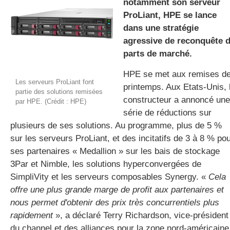
notamment son serveur
ProLiant, HPE se lance
dans une stratégie
gratuite
agressive de reconquête 
parts de marché.
HPE se met aux remises d
Les serveurs ProLiant font
printemps. Aux Etats-Unis, 
partie des solutions remisées
constructeur a annoncé une
par HPE. (Crédit : HPE)
série de réductions sur
plusieurs de ses solutions. Au programme, plus de 5 %
sur les serveurs ProLiant, et des incitatifs de 3 à 8 % po
ses partenaires « Medallion » sur les bais de stockage
3Par et Nimble, les solutions hyperconvergées de
SimpliVity et les serveurs composables Synergy. «
Cela
offre une plus grande marge de profit aux partenaires et
nous permet d'obtenir des prix très concurrentiels plus
rapidement
», a déclaré Terry Richardson, vice-président
du channel et des alliances pour la zone nord-américaine