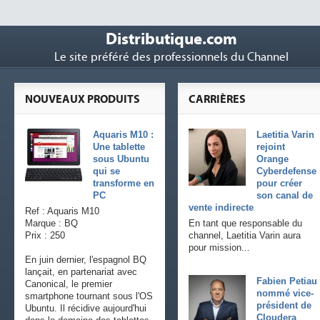
Distributique.com
Le site préféré des professionnels du Channel
NOUVEAUX PRODUITS
CARRIÈRES
Aquaris M10 :
Laetitia Varin
Une tablette
rejoint
sous Ubuntu
Orange
qui se
Cyberdefense
transforme en
pour créer
PC
son canal de
vente indirecte
Ref : Aquaris M10
Marque : BQ
En tant que responsable du
Prix : 250
channel, Laetitia Varin aura
pour mission...
En juin dernier, l'espagnol BQ
lançait, en partenariat avec
Fabien Petiau
Canonical, le premier
nommé vice-
smartphone tournant sous l'OS
président de
Ubuntu. Il récidive aujourd'hui
Cloudera