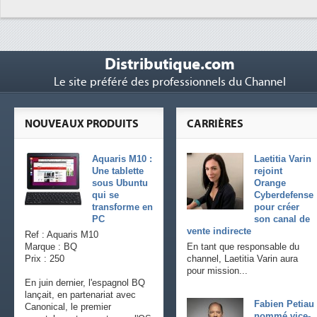
Distributique.com
Le site préféré des professionnels du Channel
NOUVEAUX PRODUITS
CARRIÈRES
Aquaris M10 :
Laetitia Varin
Une tablette
rejoint
sous Ubuntu
Orange
qui se
Cyberdefense
transforme en
pour créer
PC
son canal de
vente indirecte
Ref : Aquaris M10
Marque : BQ
En tant que responsable du
Prix : 250
channel, Laetitia Varin aura
pour mission...
En juin dernier, l'espagnol BQ
lançait, en partenariat avec
Fabien Petiau
Canonical, le premier
nommé vice-