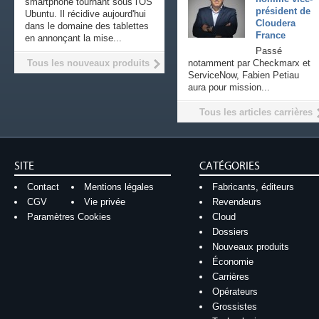
smartphone tournant sous l'OS
président de
Ubuntu. Il récidive aujourd'hui
Cloudera
dans le domaine des tablettes
France
en annonçant la mise...
Passé
Tous les nouveaux produits
notamment par Checkmarx et
ServiceNow, Fabien Petiau
aura pour mission...
Tous les articles carrières
SITE
CATÉGORIES
Contact
Mentions légales
Fabricants, éditeurs
CGV
Vie privée
Revendeurs
Paramètres Cookies
Cloud
Dossiers
Nouveaux produits
Économie
Carrières
Opérateurs
Grossistes