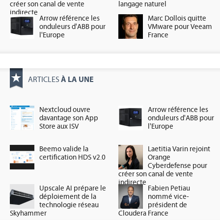
créer son canal de vente
langage naturel
indirecte
Arrow référence les
Marc Dollois quitte
onduleurs d'ABB pour
VMware pour Veeam
l'Europe
France
À LA UNE
ARTICLES
Nextcloud ouvre
Arrow référence les
davantage son App
onduleurs d'ABB pour
Store aux ISV
l'Europe
Beemo valide la
Laetitia Varin rejoint
certification HDS v2.0
Orange
Cyberdefense pour
créer son canal de vente
indirecte
Upscale AI prépare le
Fabien Petiau
déploiement de la
nommé vice-
technologie réseau
président de
Skyhammer
Cloudera France