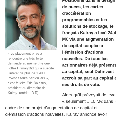
Positionné dans le design
de puces, les cartes
d'accélération
gratuite
programmables et les
solutions de stockage, le
français Kalray a levé 24,4
M€ via une augmentation
de capital couplée à
l'émission d'actions
« Le placement privé a
nouvelles. De tous les
rencontré une très forte
demande au même titre que
actionnaires déjà présent
l’offre PrimaryBid qui a suscité
au capital, seul Definvest
l’intérêt de plus de 1 400
accroit sa part au capital 
investisseurs particuliers »,
s'est félicité Eric Baissus,
ses droits de vote.
président du directoire de
Kalray. (crédit : D.R).
Alors qu'il prévoyait de leve
« seulement » 10 M€ dans l
cadre de son projet d'augmentation de capital et
d'émission d'actions nouvelles, Kalray annonce avoir