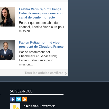
Laetitia Varin rejoint Orange
Cyberdefense pour créer son
canal de vente indirecte
En tant que responsable du
channel, Laetitia Varin aura pour
mission...
Fabien Petiau nommé vice-
président de Cloudera France
Passé notamment par
Checkmarx et ServiceNow,
Fabien Petiau aura pour
mission...
Tous les articles carrières
SUIVEZ-NOUS
Inscription
Newsletters