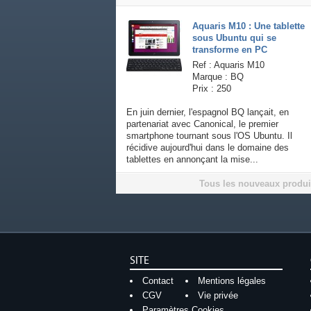
Aquaris M10 : Une tablette
sous Ubuntu qui se
transforme en PC
Ref : Aquaris M10
Marque : BQ
Prix : 250
En juin dernier, l'espagnol BQ lançait, en
partenariat avec Canonical, le premier
smartphone tournant sous l'OS Ubuntu. Il
récidive aujourd'hui dans le domaine des
tablettes en annonçant la mise...
Tous les nouveaux produi
SITE
Contact
Mentions légales
CGV
Vie privée
Paramètres Cookies