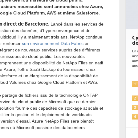
uprès des fournisseurs de cloud public.
lusieurs nouveautés sont annoncées chez Azure,
oogle Cloud Platform, AWS et même Salesforce.
n direct de Barcelone.
Lancé dans les services de
estion des données, d'hyperconvergence et de
ulticloud il y a maintenant trois ans, NetApp continue
Cybersécurité, le d
de l'IA
e renforcer
son environnement Data Fabric
en
ntégrant de nouveaux services auprès des différents
En cybersécurité, l'IA joue un doub
ournisseurs de cloud public. Les nouveautés
aidant à détecter et à prévenir l
automatiser les processus de séc
omprennent une disponibilité de NetApp Files en natif
anticiper les...
ur Azure, l'offre SaaS Backup du fournisseur chez
alesforce et un élargissement de la disponibilité de
loud Volumes chez Google Cloud Platform et AWS.
L'IA, déjà bien prése
1
solutions de sécurité 
e partage de fichiers issu de la technologie ONTAP
La sécurité des IA e
2
ervice de cloud public de Microsoft que ce dernier
Sécuriser les IA par l
olution fournie des capacités de stockage at scale et
3
fier la gestion et le déploiement de workloads
IA et conformité : un 
4
 version d'essai, Azure NetApp Files sera bientôt
pour les entreprises
nnes où Microsoft possède des datacenters :
Une IA de confiance 
5
plus sûre ?