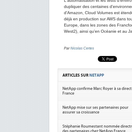
L'automatisation et les tests d'envi
dupliquer des centaines d'environn
d'Amazon, Cloud Volumes est étendu 
déjà en production sur AWS dans tout
Europe, dans les zones des Francfor
West2), ainsi qu'en Océanie et au 
Par
Nicolas Certes
ARTICLES SUR
NETAPP
NetApp confirme Marc Royer à sa direct
France
NetApp mise sur ses partenaires pour
assurer sa croissance
Stéphanie Roumestant nommée directr
des partenaires chez NetApp France