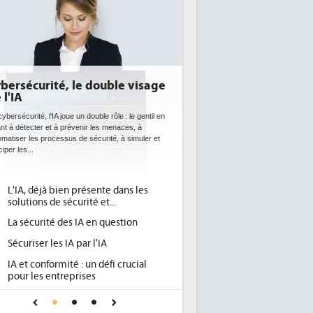
ouble visage
DEE: l'efficacité énergétique
bientôt une obligation pour les
datacenters
le rôle : le gentil en
es menaces, à
Des datacenters plus durables et plus efficaces, c'est
urité, à simuler et
ce que recherchent les pouvoirs publics européens
avec la mise en oeuvre de la nouvelle Directive sur
l'efficacité...
nte dans les
Qu'est-ce que la DEE (directive
1
et...
d'efficacité énergétique) ?
n question
DEE, une pression administrative
2
pour les DSI à transformer...
'IA
Un outillage et des services déjà en
3
défi crucial
place pour répondre à...
Phocea DC dans les cordes pour la
4
pour une IA
DEE