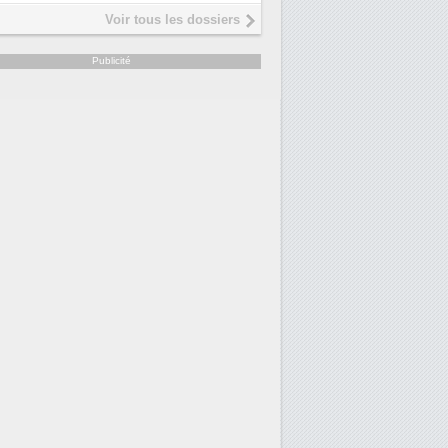
Interview de Fabrice Coquio,
5
Voir tous les dossiers
président de Digital Realty...
Trimestriels IBM : L'activité logicielle
6
Publicité
soutient les...