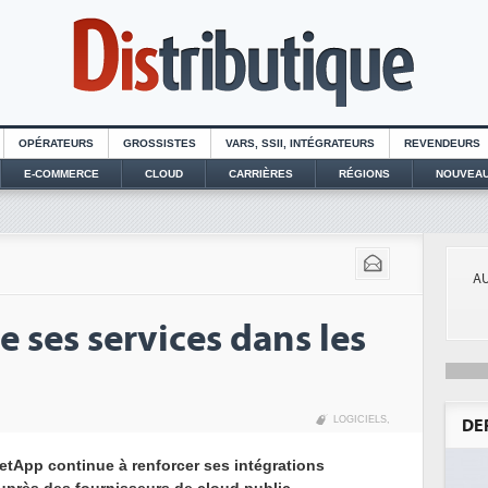
OPÉRATEURS
GROSSISTES
VARS, SSII, INTÉGRATEURS
REVENDEURS
E-COMMERCE
CLOUD
CARRIÈRES
RÉGIONS
NOUVEAU
AU
 ses services dans les
LOGICIELS
,
DE
etApp continue à renforcer ses intégrations