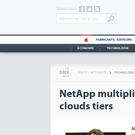
Suivez-nous
FABRICANTS, ÉDITEURS
ÉCONOMIE
TECHNOLOGIE
03
DÉCE
TOUTE L'ACTUALITÉ
TECHNOLOGIE
2018
NetApp multiplie
clouds tiers
N