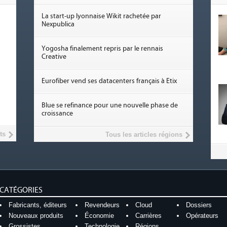
La start-up lyonnaise Wikit rachetée par
Nexpublica
Yogosha finalement repris par le rennais
Creative
Eurofiber vend ses datacenters français à Etix
Blue se refinance pour une nouvelle phase de
croissance
ts
Tous les articles régions
CATÉGORIES
Fabricants, éditeurs
Revendeurs
Cloud
Dossiers
Nouveaux produits
Économie
Carrières
Opérateurs
Grossistes
Technologie
Régions