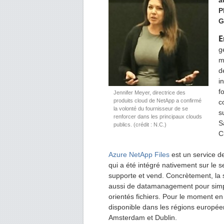
a
P
G
E
g
m
d
i
f
Jennifer Meyer, directrice des
produits cloud de NetApp a confirmé
c
la volonté du fournisseur de se
s
renforcer dans les principaux clouds
S
publics. (crédit : N.C.)
C
Azure NetApp Files
est un service d
qui a été intégré nativement sur le s
supporte et vend. Concrètement, la s
aussi de datamanagement pour simpli
orientés fichiers. Pour le moment en
disponible dans les régions europée
Amsterdam et Dublin.