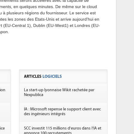
ronnements seront accélérés avec la capacité de
ements, en quelques minutes. De même sur le cloud
à plusieurs régions du fournisseur. Le service est
es les zones des Etats-Unis et arrive aujourd'hui en
t (EU-Central 1), Dublin (EU-West1) et Londres (EU-
Japon.
ARTICLES
LOGICIELS
ion
La start-up lyonnaise Wikit rachetée par
Nexpublica
IA : Microsoft repense le support client avec
des ingénieurs intégrés
ice
SCC investit 115 millions d'euros dans l'IA et
annonce 100 recrutements