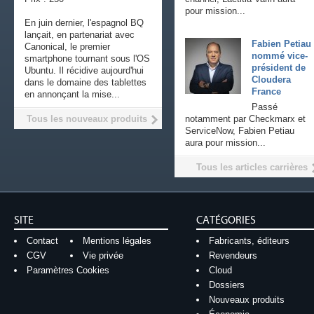
pour mission...
En juin dernier, l'espagnol BQ
lançait, en partenariat avec
Fabien Petiau
Canonical, le premier
nommé vice-
smartphone tournant sous l'OS
président de
Ubuntu. Il récidive aujourd'hui
Cloudera
dans le domaine des tablettes
France
en annonçant la mise...
Passé
Tous les nouveaux produits
notamment par Checkmarx et
ServiceNow, Fabien Petiau
aura pour mission...
Tous les articles carrières
SITE
CATÉGORIES
Contact
Mentions légales
Fabricants, éditeurs
CGV
Vie privée
Revendeurs
Paramètres Cookies
Cloud
Dossiers
Nouveaux produits