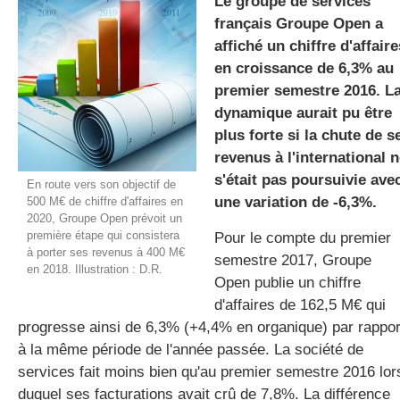
Le groupe de services
français Groupe Open a
affiché un chiffre d'affaire
gratuite
en croissance de 6,3% au
premier semestre 2016. L
dynamique aurait pu être
plus forte si la chute de s
revenus à l'international 
s'était pas poursuivie ave
En route vers son objectif de
une variation de -6,3%.
500 M€ de chiffre d'affaires en
2020, Groupe Open prévoit un
première étape qui consistera
Pour le compte du premier
à porter ses revenus à 400 M€
semestre 2017, Groupe
en 2018. Illustration : D.R.
Open publie un chiffre
d'affaires de 162,5 M€ qui
progresse ainsi de 6,3% (+4,4% en organique) par rappor
à la même période de l'année passée. La société de
services fait moins bien qu'au premier semestre 2016 lor
duquel ses facturations avait crû de 7,8%. La différence