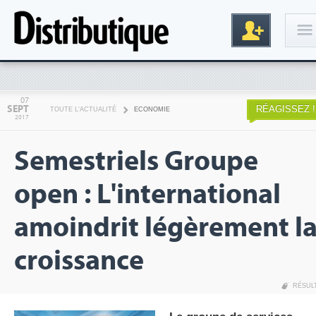
Connexion
07
SEPT
RÉAGISSEZ !
TOUTE L'ACTUALITÉ
ECONOMIE
2017
Semestriels Groupe
open : L'international
amoindrit légèrement l
Inscription
croissance
RÉSUL