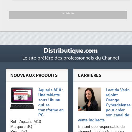
Trimestriels IBM : L'activité logicielle
6
soutient les...
Publicité
Distributique.com
Le site préféré des professionnels du Channel
NOUVEAUX PRODUITS
CARRIÈRES
Aquaris M10 :
Laetitia Varin
Une tablette
rejoint
sous Ubuntu
Orange
qui se
Cyberdefense
transforme en
pour créer
PC
son canal de
vente indirecte
Ref : Aquaris M10
Marque : BQ
En tant que responsable du
Prix : 250
channel, Laetitia Varin aura