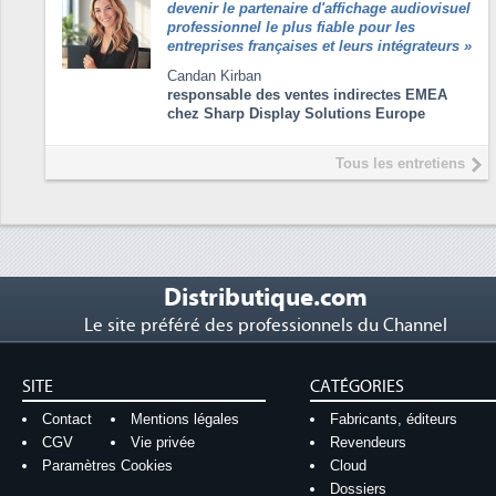
devenir le partenaire d'affichage audiovisuel
professionnel le plus fiable pour les
entreprises françaises et leurs intégrateurs
»
Candan Kirban
responsable des ventes indirectes EMEA
chez Sharp Display Solutions Europe
Tous les entretiens
Distributique.com
Le site préféré des professionnels du Channel
SITE
CATÉGORIES
Contact
Mentions légales
Fabricants, éditeurs
CGV
Vie privée
Revendeurs
Paramètres Cookies
Cloud
Dossiers