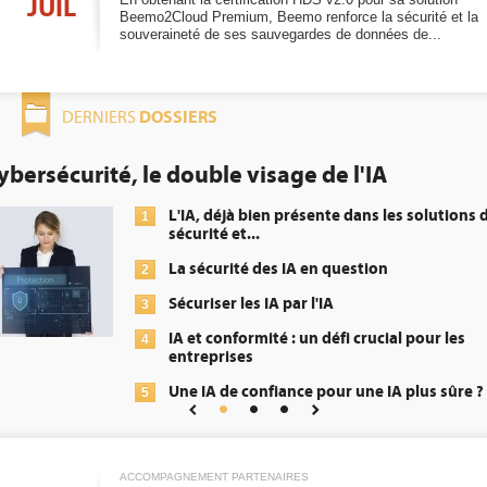
JUIL
Beemo2Cloud Premium, Beemo renforce la sécurité et la
souveraineté de ses sauvegardes de données de...
DOSSIERS
DERNIERS
de l'IA
DEE: l'efficacité énergét
obligation pour les datac
ente dans les solutions de
Qu'est-ce qu
1
énergétique
n question
DEE, une pr
2
'IA
transformer
 défi crucial pour les
Un outillag
3
répondre à.
pour une IA plus sûre ?
Phocea DC d
4
Interview d
5
Digital Realt
ACCOMPAGNEMENT PARTENAIRES
Trimestriels