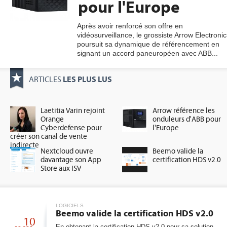
pour l'Europe
Après avoir renforcé son offre en
vidéosurveillance, le grossiste Arrow Electronic
gratuite
poursuit sa dynamique de référencement en
signant un accord paneuropéen avec ABB...
LES PLUS LUS
ARTICLES
Laetitia Varin rejoint
Arrow référence les
Orange
onduleurs d'ABB pour
Cyberdefense pour
l'Europe
créer son canal de vente
indirecte
Nextcloud ouvre
Beemo valide la
davantage son App
certification HDS v2.0
Store aux ISV
LOGICIELS
Beemo valide la certification HDS v2.0
10
En obtenant la certification HDS v2.0 pour sa solution