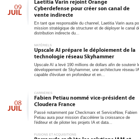
6
Laetitia Varin rejoint Orange
les...
09
Cyberdefense pour créer son canal de
JUIL
vente indirecte
En tant que responsable du channel, Laetitia Varin aura po
mission stratégique de structurer et de déployer le canal d
distribution indirecte du...
MATÉRIELS
Upscale AI prépare le déploiement de la
technologie réseau Skyhammer
Upscale AI a levé 190 millions de dollars afin de soutenir l
développement de Skyhammer, une architecture réseau I
capable d'évoluer en profondeur et en...
CARRIÈRES
Fabien Petiau nommé vice-président de
08
Cloudera France
JUIL
Passé notamment par Checkmarx et ServiceNow, Fabien
Petiau aura pour mission d'accélérer la croissance de
l'éditeur et de piloter les projets IA et data...
FUSIONS ET ACQUISITIONS