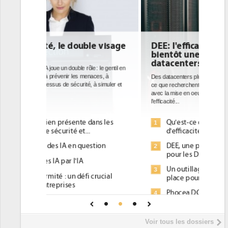
DEE: l'efficacité énergétique
bientôt une obligation pour les
datacenters
Des datacenters plus durables et plus efficaces, c'est
ce que recherchent les pouvoirs publics européens
avec la mise en oeuvre de la nouvelle Directive sur
l'efficacité...
Qu'est-ce que la DEE (directive
1
d'efficacité énergétique) ?
DEE, une pression administrative
2
pour les DSI à transformer...
Un outillage et des services déjà en
3
place pour répondre à...
Phocea DC dans les cordes pour la
4
DEE
Interview de Fabrice Coquio,
5
Voir tous les dossiers
président de Digital Realty...