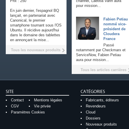
Prix : 250
channel, Laetitia Varin aura
pour mission...
En juin dernier, l'espagnol BQ
lançait, en partenariat avec
Fabien Petiau
Canonical, le premier
nommé vice-
smartphone tournant sous l'OS
président de
Ubuntu. Il récidive aujourd'hui
Cloudera
dans le domaine des tablettes
France
en annonçant la mise...
Passé
Tous les nouveaux produits
notamment par Checkmarx et
ServiceNow, Fabien Petiau
aura pour mission...
Tous les articles carrières
SITE
CATÉGORIES
Contact
Mentions légales
Fabricants, éditeurs
CGV
Vie privée
Revendeurs
Paramètres Cookies
Cloud
Dossiers
Nouveaux produits