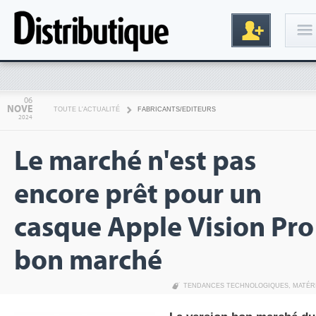
Connexion
06
NOVE
TOUTE L'ACTUALITÉ
FABRICANTS/EDITEURS
2024
Le marché n'est pas
encore prêt pour un
casque Apple Vision Pro
Inscription
bon marché
TENDANCES TECHNOLOGIQUES
,
MATÉR