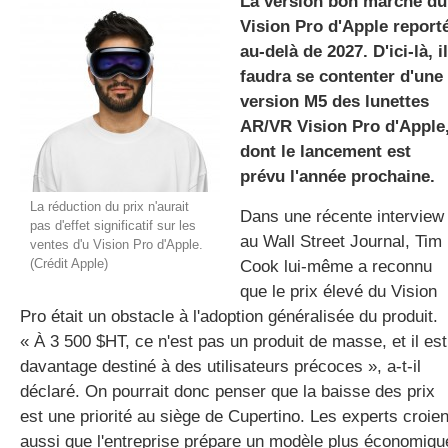
La version bon marché du
Vision Pro d'Apple report
au-delà de 2027. D'ici-là, il
gratuite
faudra se contenter d'une
version M5 des lunettes
AR/VR Vision Pro d'Apple
dont le lancement est
prévu l'année prochaine.
La réduction du prix n'aurait
Dans une récente interview
pas d'effet significatif sur les
au Wall Street Journal, Tim
ventes d'u Vision Pro d'Apple.
(Crédit Apple)
Cook lui-même a reconnu
que le prix élevé du Vision
Pro était un obstacle à l'adoption généralisée du produit.
« À 3 500 $HT, ce n'est pas un produit de masse, et il est
davantage destiné à des utilisateurs précoces », a-t-il
déclaré. On pourrait donc penser que la baisse des prix
est une priorité au siège de Cupertino. Les experts croien
aussi que l'entreprise prépare un modèle plus économiqu