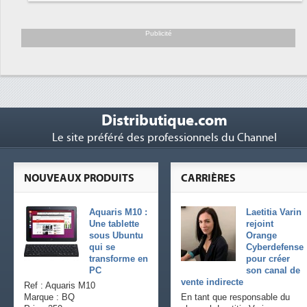
Trimestriels IBM : L'activité logicielle
6
soutient les...
Publicité
Distributique.com
Le site préféré des professionnels du Channel
NOUVEAUX PRODUITS
CARRIÈRES
Aquaris M10 :
Laetitia Varin
Une tablette
rejoint
sous Ubuntu
Orange
qui se
Cyberdefense
transforme en
pour créer
PC
son canal de
vente indirecte
Ref : Aquaris M10
Marque : BQ
En tant que responsable du