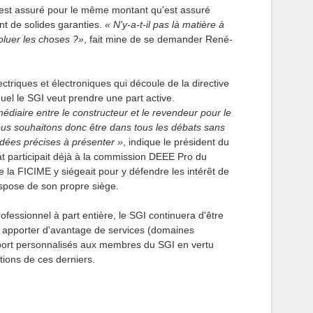
e est assuré pour le même montant qu'est assuré
nt de solides garanties.
« N'y-a-t-il pas là matière à
voluer les choses ?»
, fait mine de se demander René-
ctriques et électroniques qui découle de la directive
el le SGI veut prendre une part active.
rmédiaire entre le constructeur et le revendeur pour le
Nous souhaitons donc être dans tous les débats sans
idées précises à présenter »
, indique le président du
at participait déjà à la commission DEEE Pro du
 la FICIME y siégeait pour y défendre les intérêt de
spose de son propre siège.
ofessionnel à part entière, le SGI continuera d'être
va apporter d'avantage de services (domaines
 support personnalisés aux membres du SGI en vertu
tions de ces derniers.