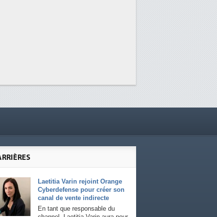
ARRIÈRES
Laetitia Varin rejoint Orange
Cyberdefense pour créer son
canal de vente indirecte
En tant que responsable du
channel, Laetitia Varin aura pour