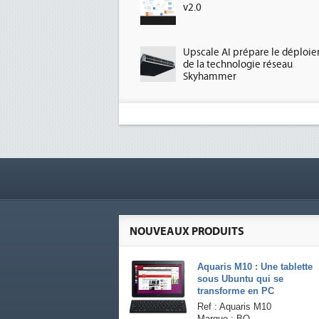
v2.0
Upscale AI prépare le déploi
de la technologie réseau
Skyhammer
NOUVEAUX PRODUITS
Aquaris M10 : Une tablette
sous Ubuntu qui se
transforme en PC
Ref : Aquaris M10
Marque : BQ