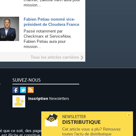
mission...
Fabien Petiau nommé vice-
président de Cloudera France
Passé notamment par
Checkmarx et ServiceNow,
Fabien Petiau aura pour
mission...
Tous les articles carrières
SUIVEZ-NOUS
Inscription
Newsletters
NEWSLETTER
DISTRIBUTIQUE
Cet article vous a plu? Retrouvez
dé que ce soit, des pages publiées sur ce site,
toutes l'actu de distributique
 est illicite et constitue une contrefaçon.