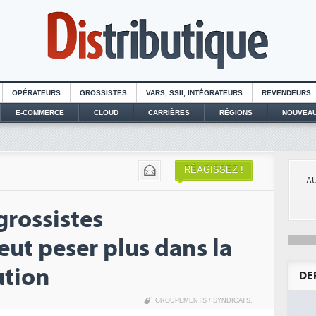
OPÉRATEURS
GROSSISTES
VARS, SSII, INTÉGRATEURS
REVENDEURS
E-COMMERCE
CLOUD
CARRIÈRES
RÉGIONS
NOUVEAU
RÉAGISSEZ !
AU
grossistes
ut peser plus dans la
ution
DE
GROUPEMENTS / SYNDICATS
,