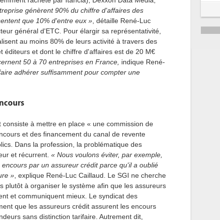
cemment racheté par Itancia), Dexxon Data Media,
reprise génèrent 90% du chiffre d'affaires des
sentent que 10% d'entre eux »
, détaille René-Luc
cteur général d'ETC. Pour élargir sa représentativité,
éalisent au moins 80% de leurs activité à travers des
t éditeurs et dont le chiffre d'affaires est de 20 M€
cernent 50 à 70 entreprises en France,
indique René-
 faire adhérer suffisamment pour compter une
encours
cat consiste à mettre en place « une commission de
s encours et des financement du canal de revente
lics. Dans la profession, la problématique des
eur et récurrent.
« Nous voulons éviter, par exemple,
 encours par un assureur crédit parce qu'il a oublié
ure »
, explique René-Luc Caillaud. Le SGI ne cherche
is plutôt à organiser le système afin que les assureurs
sent et communiquent mieux. Le syndicat des
ment que les assureurs crédit assurent les encours
eurs sans distinction tarifaire. Autrement dit,