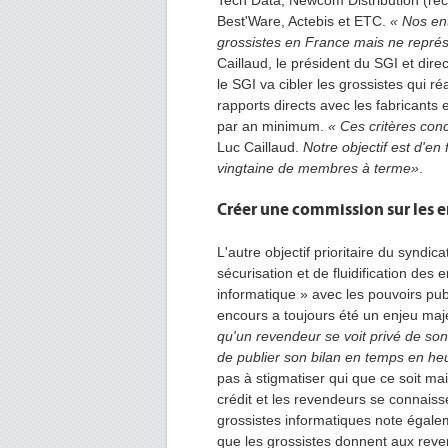
Tech Data, Newcom Distribution (ré
Best'Ware, Actebis et ETC.
« Nos ent
grossistes en France mais ne repré
Caillaud, le président du SGI et dire
le SGI va cibler les grossistes qui r
rapports directs avec les fabricants e
par an minimum.
« Ces critères con
Luc Caillaud.
Notre objectif est d'en
vingtaine de membres à terme»
.
Créer une commission sur les 
L'autre objectif prioritaire du syndi
sécurisation et de fluidification de
informatique » avec les pouvoirs pub
encours a toujours été un enjeu maj
qu'un revendeur se voit privé de son
de publier son bilan en temps en he
pas à stigmatiser qui que ce soit ma
crédit et les revendeurs se connais
grossistes informatiques note égale
que les grossistes donnent aux revend