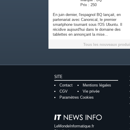
Prix : 250
En juin dernier, l'espagnol BQ lançait, en
partenariat avec Canonical, le premier
smartphone tournant sous l'OS Ubuntu. Il
récidive aujourd'hui dans le domaine des
tablettes en annonçant la mise...
Tous les nouveaux produi
SITE
Contact
Mentions légales
CGV
Vie privée
Paramètres Cookies
LeMondeInformatique.fr