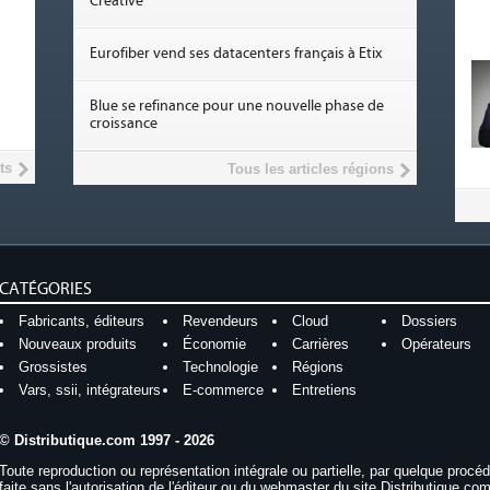
Creative
Eurofiber vend ses datacenters français à Etix
Blue se refinance pour une nouvelle phase de
croissance
ts
Tous les articles régions
CATÉGORIES
Fabricants, éditeurs
Revendeurs
Cloud
Dossiers
Nouveaux produits
Économie
Carrières
Opérateurs
Grossistes
Technologie
Régions
Vars, ssii, intégrateurs
E-commerce
Entretiens
© Distributique.com 1997 - 2026
Toute reproduction ou représentation intégrale ou partielle, par quelque procé
faite sans l'autorisation de l'éditeur ou du webmaster du site Distributique.com