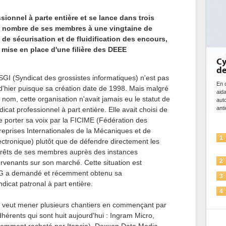
sionnel à parte entière et se lance dans trois
 le nombre de ses membres à une vingtaine de
de sécurisation et de fluidification des encours,
 mise en place d'une filière des DEEE
Cybersécurité, le double visage
de l'IA
SGI (Syndicat des grossistes informatiques) n'est pas
En cybersécurité, l'IA joue un double rôle : le gentil en
d'hier puisque sa création date de 1998. Mais malgré
aidant à détecter et à prévenir les menaces, à
D
 nom, cette organisation n'avait jamais eu le statut de
automatiser les processus de sécurité, à simuler et
anticiper les...
a
dicat professionnel à part entière. Elle avait choisi de
l
re porter sa voix par la FICIME (Fédération des
reprises Internationales de la Mécaniques et de
L'IA, déjà bien présente dans les
1
lectronique) plutôt que de défendre directement les
solutions de sécurité et...
érêts de ses membres auprès des instances
La sécurité des IA en question
2
rvenants sur son marché. Cette situation est
SIG a demandé et récemment obtenu sa
Sécuriser les IA par l'IA
3
icat patronal à part entière.
IA et conformité : un défi crucial
4
pour les entreprises
I veut mener plusieurs chantiers en commençant par
Une IA de confiance pour une IA
5
érents qui sont huit aujourd'hui : Ingram Micro,
plus sûre ?