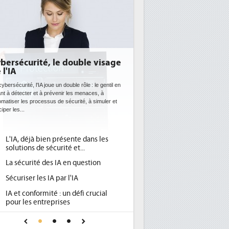
DEE: l'efficacité énergétique
bientôt une obligation pour les
datacenters
es datacenters plus durables et plus efficaces, c'est
ce que recherchent les pouvoirs publics européens
vec la mise en oeuvre de la nouvelle Directive sur
'efficacité...
Qu'est-ce que la DEE (directive
1
d'efficacité énergétique) ?
DEE, une pression administrative
2
pour les DSI à transformer...
Un outillage et des services déjà en
3
place pour répondre à...
Phocea DC dans les cordes pour la
4
DEE