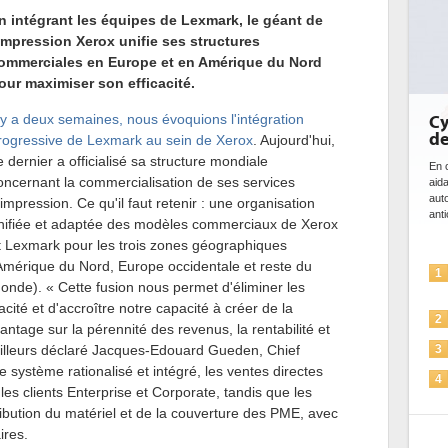
n intégrant les équipes de Lexmark, le géant de
'impression Xerox unifie ses structures
ommerciales en Europe et en Amérique du Nord
our maximiser son efficacité.
l y a deux semaines, nous évoquions l'intégration
Cybersécurité, le double 
de l'IA
rogressive de Lexmark au sein de Xerox
. Aujourd'hui,
e dernier a officialisé sa structure mondiale
En cybersécurité, l'IA joue un double rôle : le
oncernant la commercialisation de ses services
aidant à détecter et à prévenir les menaces,
automatiser les processus de sécurité, à sim
'impression. Ce qu'il faut retenir : une organisation
anticiper les...
nifiée et adaptée des modèles commerciaux de Xerox
t Lexmark pour les trois zones géographiques
Amérique du Nord, Europe occidentale et reste du
L'IA, déjà bien présente dans 
1
onde). « Cette fusion nous permet d'éliminer les
solutions de sécurité et...
cité et d'accroître notre capacité à créer de la
La sécurité des IA en questio
2
ntage sur la pérennité des revenus, la rentabilité et
Sécuriser les IA par l'IA
ailleurs déclaré Jacques-Edouard Gueden, Chief
3
système rationalisé et intégré, les ventes directes
IA et conformité : un défi cruc
4
les clients Enterprise et Corporate, tandis que les
pour les entreprises
ribution du matériel et de la couverture des PME, avec
Une IA de confiance pour une
5
ires.
plus sûre ?