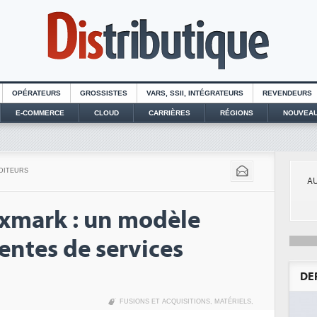
OPÉRATEURS
GROSSISTES
VARS, SSII, INTÉGRATEURS
REVENDEURS
E-COMMERCE
CLOUD
CARRIÈRES
RÉGIONS
NOUVEAU
DITEURS
AU
xmark : un modèle
ventes de services
DE
FUSIONS ET ACQUISITIONS
,
MATÉRIELS
,