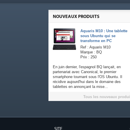
NOUVEAUX PRODUITS
Aquaris M10 : Une tablette
sous Ubuntu qui se
transforme en PC
Ref : Aquaris M10
Marque : BQ
Prix : 250
En juin dernier, l'espagnol BQ lançait, en
partenariat avec Canonical, le premier
smartphone tournant sous l'OS Ubuntu. Il
récidive aujourd'hui dans le domaine des
tablettes en annonçant la mise...
Tous les nouveaux produi
SITE