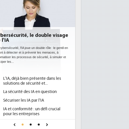
visage
DEE: l'efficacité énergétique
bientôt une obligation pour les
datacenters
 gentil en
 à
Des datacenters plus durables et plus efficaces, c'est
uler et
ce que recherchent les pouvoirs publics européens
avec la mise en oeuvre de la nouvelle Directive sur
l'efficacité...
les
Qu'est-ce que la DEE (directive
1
d'efficacité énergétique) ?
n
DEE, une pression administrative
2
pour les DSI à transformer...
Un outillage et des services déjà en
3
ial
place pour répondre à...
Phocea DC dans les cordes pour la
4
 IA
DEE