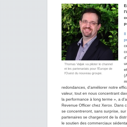
E
l
c
p
I
p
c
c
d
u
Thomas Valjak va piloter le channel
et les partenariats pour l’Europe de
e
l’Ouest du nouveau groupe.
(
m
redondances, d'améliorer notre effica
valeur, tout en nous concentrant dava
la performance à long terme », a d'
Revenue Officer chez Xerox. Dans ce 
se concentreront, sans surprise, sur 
partenaires se chargeront de la dist
le soutien des commerciaux sédenta