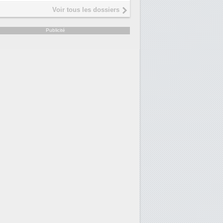
Interview de Fabrice Coquio,
5
Voir tous les dossiers
président de Digital Realty...
Trimestriels IBM : L'activité logicielle
6
Publicité
soutient les...