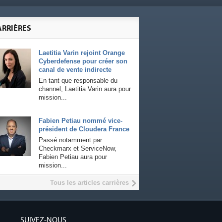
ARRIÈRES
Laetitia Varin rejoint Orange
Cyberdefense pour créer son
canal de vente indirecte
En tant que responsable du
channel, Laetitia Varin aura pour
mission...
Fabien Petiau nommé vice-
président de Cloudera France
Passé notamment par
Checkmarx et ServiceNow,
Fabien Petiau aura pour
mission...
Tous les articles carrières
SUIVEZ-NOUS