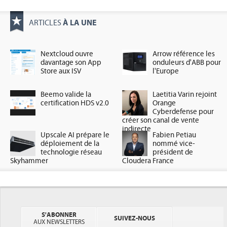
À LA UNE
ARTICLES
Nextcloud ouvre
Arrow référence les
davantage son App
onduleurs d'ABB pour
Store aux ISV
l'Europe
Beemo valide la
Laetitia Varin rejoint
certification HDS v2.0
Orange
Cyberdefense pour
créer son canal de vente
indirecte
Upscale AI prépare le
Fabien Petiau
déploiement de la
nommé vice-
technologie réseau
président de
Skyhammer
Cloudera France
S'ABONNER
SUIVEZ-NOUS
AUX NEWSLETTERS