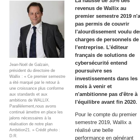
La hausse de 35% des
revenus de Wallix au
premier semestre 2019 n'
gratuite
pas permis de couvrir
l'alourdissement voulu de
charges de personnels de
l'entreprise. L'éditeur
français de solutions de
cybersécurité entend
Jean-Noël de Galzain,
poursuivre ses
président du directoire de
Wallix : « Ce premier semestre
investissements dans les
a été marqué par le retour à
mois à venir et
une croissance plus conforme
n'ambitionne pas d'être à
aux standards et aux
ambitions de WALLIX.
l'équilibre avant fin 2020.
Parallèlement,nous avons
continué àmettre en place les
Pour le compte du premier
jalons nécessaires à la
semestre 2019, Wallix a
réalisation de notre plan
réalisé une belle
Ambition21. » Crédit photo :
D.R.
performance en générant