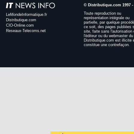
© Distributique.com 1997 -
Toute reproduction ou
LeMondeInformatique.fr
représentation intégrale ou
Distributique.com
partielle, par quelque procéd
CIO-Online.com
ce soit, des pages publiées 
Reseaux-Telecoms.net
site, faite sans l'autorisation
l'éditeur ou du webmaster du 
Distributique.com est illicite 
constitue une contrefaçon.