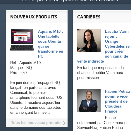
NOUVEAUX PRODUITS
CARRIÈRES
Aquaris M10 :
Laetitia Varin
Une tablette
rejoint
sous Ubuntu
Orange
qui se
Cyberdefense
transforme en
pour créer
PC
son canal de
vente indirecte
Ref : Aquaris M10
Marque : BQ
En tant que responsable du
Prix : 250
channel, Laetitia Varin aura
pour mission...
En juin dernier, l'espagnol BQ
lançait, en partenariat avec
Fabien Petiau
Canonical, le premier
nommé vice-
smartphone tournant sous l'OS
président de
Ubuntu. Il récidive aujourd'hui
Cloudera
dans le domaine des tablettes
France
en annonçant la mise...
Passé
Tous les nouveaux produits
notamment par Checkmarx et
ServiceNow, Fabien Petiau