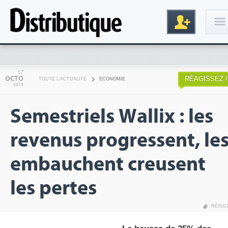
Connexion
17
OCTO
RÉAGISSEZ !
TOUTE L'ACTUALITÉ
ECONOMIE
2019
Semestriels Wallix : les
revenus progressent, le
embauchent creusent
Inscription
les pertes
RÉSUL