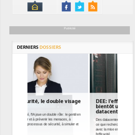
Publicité
DERNIERS
DOSSIERS
le visage
DEE: l'efficacité énergétique
bientôt une obligation pour les
datacenters
 : le gentil en
aces, à
Des datacenters plus durables et plus efficaces, c'est
à simuler et
ce que recherchent les pouvoirs publics européens
avec la mise en oeuvre de la nouvelle Directive sur
l'efficacité...