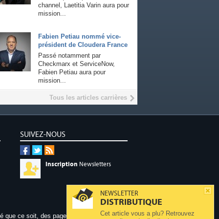
channel, Laetitia Varin aura pour
mission...
Fabien Petiau nommé vice-
président de Cloudera France
Passé notamment par
Checkmarx et ServiceNow,
Fabien Petiau aura pour
mission...
Tous les articles carrières
SUIVEZ-NOUS
Inscription
Newsletters
NEWSLETTER
DISTRIBUTIQUE
Cet article vous a plu? Retrouvez
dé que ce soit, des pages publiées sur ce site,