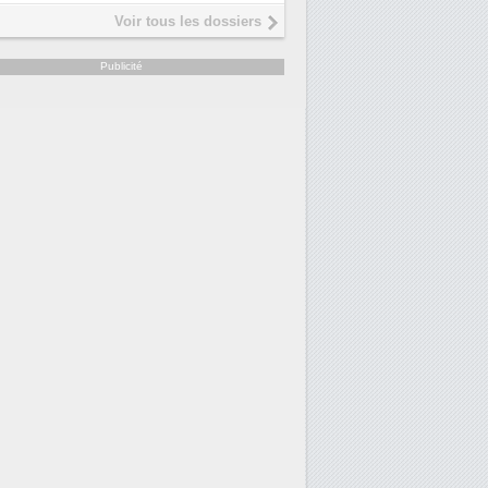
Interview de Fabrice Coquio,
5
Voir tous les dossiers
président de Digital Realty...
Trimestriels IBM : L'activité logicielle
6
Publicité
soutient les...