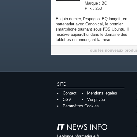
Marque : BQ
Prix : 250
En juin dernier, l'espagnol BQ lançait, en
partenariat avec Canonical, le premier
smartphone tournant sous l'OS Ubuntu. Il
récidive aujourd'hui dans le domaine des
tablettes en annonçant la mise...
Tous les nouveaux produi
SITE
Contact
Mentions légales
CGV
Vie privée
Paramètres Cookies
LeMondeInformatique.fr