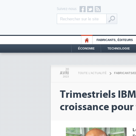
Suivez-nous
FABRICANTS, ÉDITEURS
ÉCONOMIE
TECHNOLOGIE
20
AVRI
TOUTE L'ACTUALITÉ
FABRICANTS/E
2023
Trimestriels IBM
croissance pour 
L