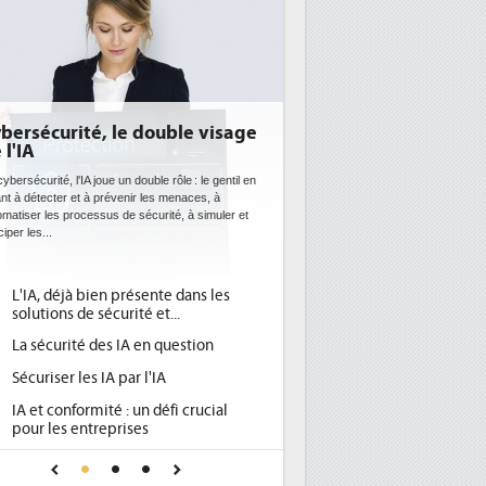
visage
DEE: l'efficacité énergétique
bientôt une obligation pour les
datacenters
 gentil en
 à
Des datacenters plus durables et plus efficaces, c'est
uler et
ce que recherchent les pouvoirs publics européens
avec la mise en oeuvre de la nouvelle Directive sur
l'efficacité...
les
Qu'est-ce que la DEE (directive
1
d'efficacité énergétique) ?
n
DEE, une pression administrative
2
pour les DSI à transformer...
Un outillage et des services déjà en
3
ial
place pour répondre à...
Phocea DC dans les cordes pour la
4
 IA
DEE