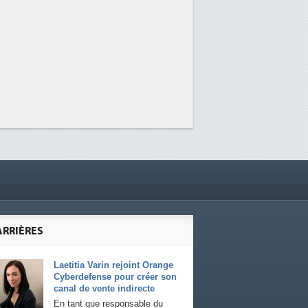
ARRIÈRES
Laetitia Varin rejoint Orange
Cyberdefense pour créer son
canal de vente indirecte
En tant que responsable du