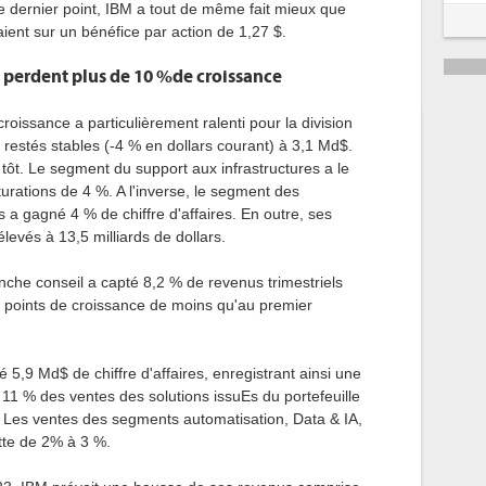
e dernier point, IBM a tout de même fait mieux que
aient sur un bénéfice par action de 1,27 $.
es perdent plus de 10 %de croissance
croissance a particulièrement ralenti pour la division
t restés stables (-4 % en dollars courant) à 3,1 Md$.
 tôt. Le segment du support aux infrastructures a le
turations de 4 %. A l'inverse, le segment des
s a gagné 4 % de chiffre d'affaires. En outre, ses
levés à 13,5 milliards de dollars.
anche conseil a capté 8,2 % de revenus trimestriels
 points de croissance de moins qu'au premier
é 5,9 Md$ de chiffre d'affaires, enregistrant ainsi une
11 % des ventes des solutions issuEs du portefeuille
 Les ventes des segments automatisation, Data & IA,
tte de 2% à 3 %.