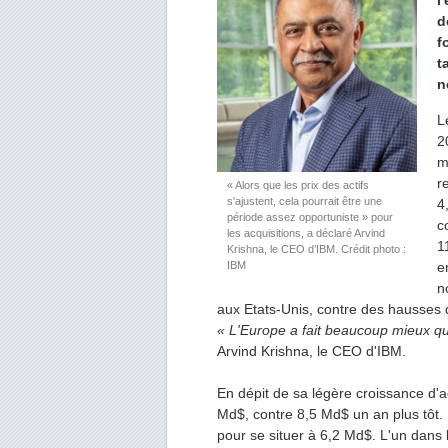
l
d
f
t
n
L
2
m
r
« Alors que les prix des actifs
s'ajustent, cela pourrait être une
4
période assez opportuniste » pour
c
les acquisitions, a déclaré Arvind
1
Krishna, le CEO d’IBM. Crédit photo :
IBM
e
n
aux Etats-Unis, contre des hausses 
« L'Europe a fait beaucoup mieux que 
Arvind Krishna, le CEO d'IBM.
En dépit de sa légère croissance d'a
Md$, contre 8,5 Md$ un an plus tôt.
pour se situer à 6,2 Md$. L'un dans l