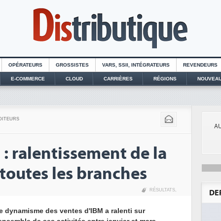
OPÉRATEURS
GROSSISTES
VARS, SSII, INTÉGRATEURS
REVENDEURS
E-COMMERCE
CLOUD
CARRIÈRES
RÉGIONS
NOUVEAU
DITEURS
AU
 : ralentissement de la
toutes les branches
RÉSULTATS
,
DE
e dynamisme des ventes d'IBM a ralenti sur