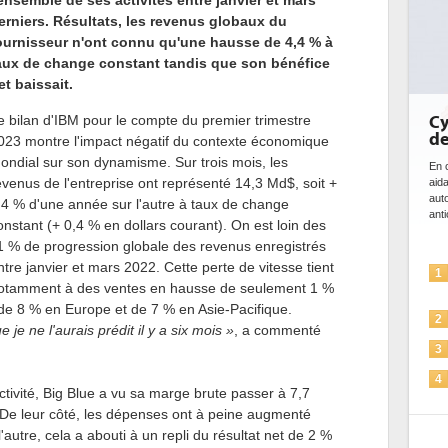
'ensemble de ses activités entre janvier et mars
erniers. Résultats, les revenus globaux du
ournisseur n'ont connu qu'une hausse de 4,4 % à
aux de change constant tandis que son bénéfice
et baissait.
e bilan d'IBM pour le compte du premier trimestre
Cybersécurité, le double 
de l'IA
023 montre l'impact négatif du contexte économique
ondial sur son dynamisme. Sur trois mois, les
En cybersécurité, l'IA joue un double rôle : le
evenus de l'entreprise ont représenté 14,3 Md$, soit +
aidant à détecter et à prévenir les menaces,
automatiser les processus de sécurité, à sim
,4 % d'une année sur l'autre à taux de change
anticiper les...
onstant (+ 0,4 % en dollars courant). On est loin des
1 % de progression globale des revenus enregistrés
ntre janvier et mars 2022. Cette perte de vitesse tient
L'IA, déjà bien présente dans 
1
otamment à des ventes en hausse de seulement 1 %
solutions de sécurité et...
de 8 % en Europe et de 7 % en Asie-Pacifique.
La sécurité des IA en questio
2
je ne l'aurais prédit il y a six mois »
, a commenté
Sécuriser les IA par l'IA
3
IA et conformité : un défi cruc
4
ctivité, Big Blue a vu sa marge brute passer à 7,7
pour les entreprises
 De leur côté, les dépenses ont à peine augmenté
Une IA de confiance pour une
5
'autre, cela a abouti à un repli du résultat net de 2 %
plus sûre ?