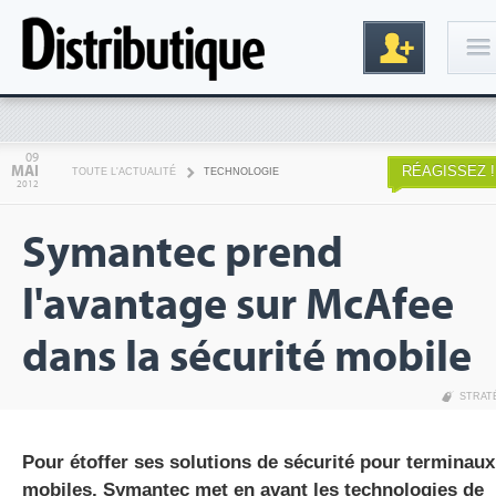
Connexion
09
MAI
RÉAGISSEZ !
TOUTE L'ACTUALITÉ
TECHNOLOGIE
2012
Symantec prend
l'avantage sur McAfee
dans la sécurité mobile
Inscription
STRAT
Pour étoffer ses solutions de sécurité pour terminaux
mobiles, Symantec met en avant les technologies de