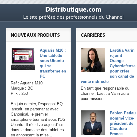
Distributique.com
Le site préféré des professionnels du Channel
NOUVEAUX PRODUITS
CARRIÈRES
Aquaris M10 :
Laetitia Varin
Une tablette
rejoint
sous Ubuntu
Orange
qui se
Cyberdefense
transforme en
pour créer
PC
son canal de
vente indirecte
Ref : Aquaris M10
Marque : BQ
En tant que responsable du
Prix : 250
channel, Laetitia Varin aura
pour mission...
En juin dernier, l'espagnol BQ
lançait, en partenariat avec
Fabien Petiau
Canonical, le premier
nommé vice-
smartphone tournant sous l'OS
président de
Ubuntu. Il récidive aujourd'hui
Cloudera
dans le domaine des tablettes
France
en annonçant la mise...