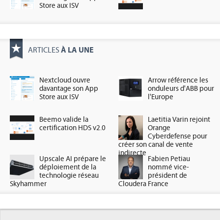
Store aux ISV
À LA UNE
ARTICLES
Nextcloud ouvre
Arrow référence les
davantage son App
onduleurs d'ABB pour
Store aux ISV
l'Europe
Beemo valide la
Laetitia Varin rejoint
certification HDS v2.0
Orange
Cyberdefense pour
créer son canal de vente
indirecte
Upscale AI prépare le
Fabien Petiau
déploiement de la
nommé vice-
technologie réseau
président de
Skyhammer
Cloudera France