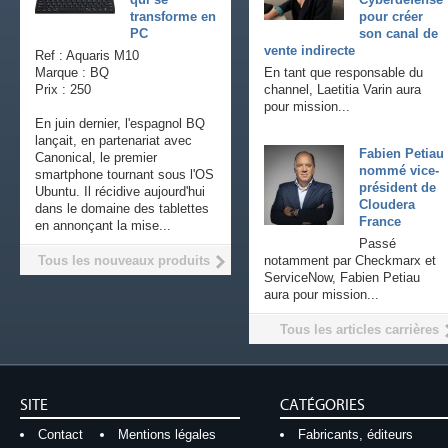
transforme en
pour créer
PC
son canal de
vente indirecte
Ref : Aquaris M10
Marque : BQ
En tant que responsable du
Prix : 250
channel, Laetitia Varin aura
pour mission...
En juin dernier, l'espagnol BQ
lançait, en partenariat avec
Fabien Petiau
Canonical, le premier
nommé vice-
smartphone tournant sous l'OS
président de
Ubuntu. Il récidive aujourd'hui
Cloudera
dans le domaine des tablettes
France
en annonçant la mise...
Passé
Tous les nouveaux produits
notamment par Checkmarx et
ServiceNow, Fabien Petiau
aura pour mission...
Tous les articles carrières
SITE
CATÉGORIES
Contact
Mentions légales
Fabricants, éditeurs