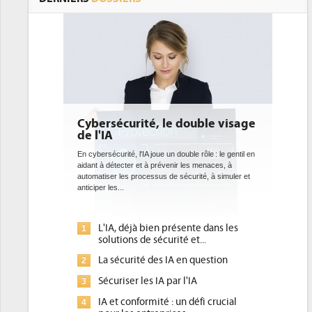
 le double visage
DEE: l'efficacité énergétique
bientôt une obligation pour les
datacenters
e un double rôle : le gentil en
révenir les menaces, à
Des datacenters plus durables et plus efficaces, c'est
s de sécurité, à simuler et
ce que recherchent les pouvoirs publics européens
avec la mise en oeuvre de la nouvelle Directive sur
l'efficacité...
n présente dans les
Qu'est-ce que la DEE (directive
1
curité et...
d'efficacité énergétique) ?
s IA en question
DEE, une pression administrative
2
pour les DSI à transformer...
A par l'IA
Un outillage et des services déjà en
3
é : un défi crucial
place pour répondre à...