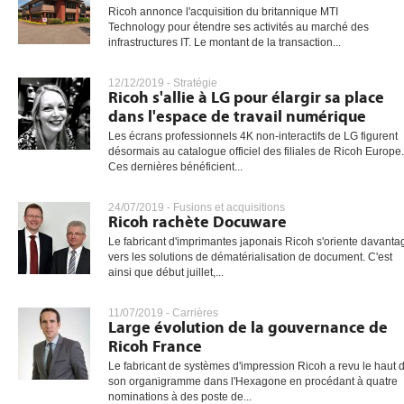
Ricoh annonce l'acquisition du britannique MTI
Technology pour étendre ses activités au marché des
infrastructures IT. Le montant de la transaction...
12/12/2019 -
Stratégie
Ricoh s'allie à LG pour élargir sa place
dans l'espace de travail numérique
Les écrans professionnels 4K non-interactifs de LG figurent
désormais au catalogue officiel des filiales de Ricoh Europe.
Ces dernières bénéficient...
24/07/2019 -
Fusions et acquisitions
Ricoh rachète Docuware
Le fabricant d'imprimantes japonais Ricoh s'oriente davanta
vers les solutions de dématérialisation de document. C'est
ainsi que début juillet,...
11/07/2019 -
Carrières
Large évolution de la gouvernance de
Ricoh France
Le fabricant de systèmes d'impression Ricoh a revu le haut 
son organigramme dans l'Hexagone en procédant à quatre
nominations à des poste de...