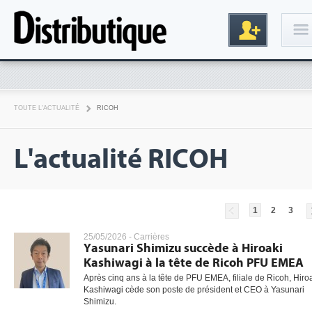
Connexion
TOUTE L'ACTUALITÉ
RICOH
L'actualité RICOH
1
2
3
Inscription
25/05/2026 -
Carrières
Yasunari Shimizu succède à Hiroaki
Kashiwagi à la tête de Ricoh PFU EMEA
Après cinq ans à la tête de PFU EMEA, filiale de Ricoh, Hiro
Kashiwagi cède son poste de président et CEO à Yasunari
Shimizu.