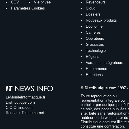
CGV
Vie privée
Revendeurs
Paramètres Cookies
Cloud
Dossiers
Nouveaux produits
Économie
Carrières
Opérateurs
Grossistes
Technologie
Régions
Vars, ssii, intégrateurs
E-commerce
Entretiens
© Distributique.com 1997 -
Toute reproduction ou
LeMondeInformatique.fr
représentation intégrale ou
Distributique.com
partielle, par quelque procéd
CIO-Online.com
ce soit, des pages publiées 
Reseaux-Telecoms.net
site, faite sans l'autorisation
l'éditeur ou du webmaster du 
Distributique.com est illicite 
constitue une contrefaçon.