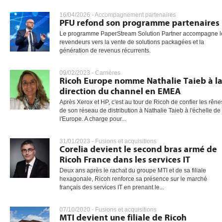
16/04/2026 -
Accompagnement partenaires
PFU refond son programme partenaires
Le programme PaperStream Solution Partner accompagne l
gratuite
revendeurs vers la vente de solutions packagées et la
génération de revenus récurrents.
09/02/2023 -
Carrières
Ricoh Europe nomme Nathalie Taieb à l
direction du channel en EMEA
Après Xerox et HP, c'est au tour de Ricoh de confier les rêne
de son réseau de distribution à Nathalie Taieb à l'échelle de
l'Europe. A charge pour...
31/01/2023 -
Fusions et acquisitions
Corelia devient le second bras armé de
Ricoh France dans les services IT
Deux ans après le rachat du groupe MTI et de sa filiale
hexagonale, Ricoh renforce sa présence sur le marché
français des services IT en prenant le...
07/10/2020 -
Fusions et acquisitions
MTI devient une filiale de Ricoh