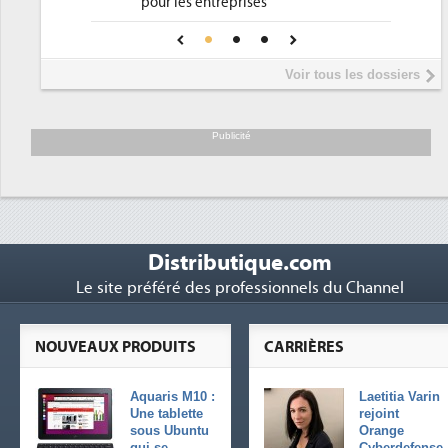
prises
Phocea DC dans les cordes pour la
4
fiance pour une IA
DEE
Interview de Fabrice Coquio,
5
Voir tous les dossiers
président de Digital Realty...
Trimestriels IBM : L'activité logicielle
6
soutient les...
Publicité
Distributique.com
Le site préféré des professionnels du Channel
NOUVEAUX PRODUITS
CARRIÈRES
Aquaris M10 :
Laetitia Varin
Une tablette
rejoint
sous Ubuntu
Orange
qui se
Cyberdefense