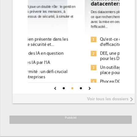
datacenters
Des datacenters plus durables et plus efficaces, c'est
ce que recherchent les pouvoirs publics européens
avec la mise en oeuvre de la nouvelle Directive sur
l'efficacité...
Qu'est-ce que la DEE (directive
1
d'efficacité énergétique) ?
DEE, une pression administrative
2
pour les DSI à transformer...
Un outillage et des services déjà en
3
place pour répondre à...
Phocea DC dans les cordes pour la
4
DEE
Interview de Fabrice Coquio,
5
Voir tous les dossiers
président de Digital Realty...
Trimestriels IBM : L'activité logicielle
6
soutient les...
Publicité