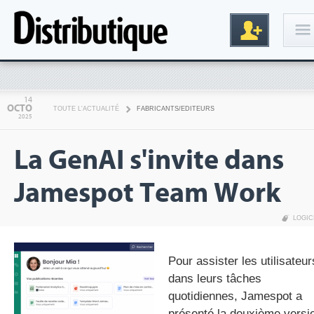
Connexion
14
OCTO
TOUTE L'ACTUALITÉ
FABRICANTS/EDITEURS
2025
La GenAI s'invite dans
Jamespot Team Work
LOGIC
Inscription
Pour assister les utilisateur
dans leurs tâches
quotidiennes, Jamespot a
présenté la deuxième versi