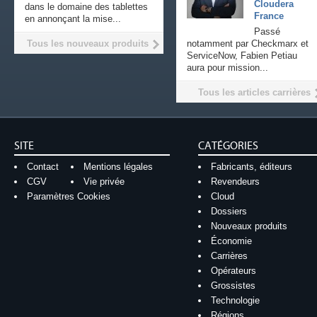
Cloudera
dans le domaine des tablettes
France
en annonçant la mise...
Passé
Tous les nouveaux produits
notamment par Checkmarx et
ServiceNow, Fabien Petiau
aura pour mission...
Tous les articles carrières
SITE
CATÉGORIES
Contact
Mentions légales
Fabricants, éditeurs
CGV
Vie privée
Revendeurs
Paramètres Cookies
Cloud
Dossiers
Nouveaux produits
Économie
Carrières
Opérateurs
Grossistes
Technologie
Régions