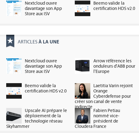
Nextcloud ouvre
Beemo valide la
davantage son App
certification HDS v2.0
Store aux ISV
À LA UNE
ARTICLES
Nextcloud ouvre
Arrow référence les
davantage son App
onduleurs d'ABB pour
Store aux ISV
l'Europe
Beemo valide la
Laetitia Varin rejoint
certification HDS v2.0
Orange
Cyberdefense pour
créer son canal de vente
indirecte
Upscale AI prépare le
Fabien Petiau
déploiement de la
nommé vice-
technologie réseau
président de
Skyhammer
Cloudera France