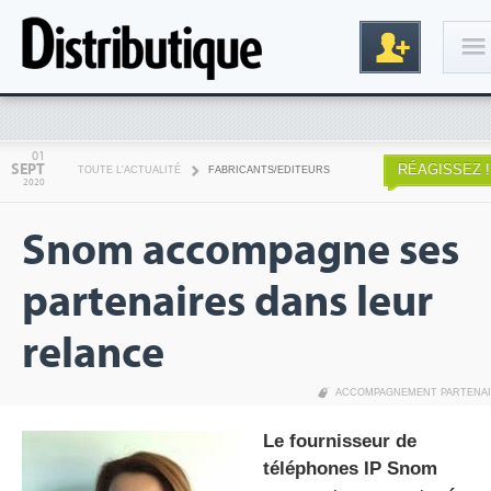
Connexion
01
SEPT
RÉAGISSEZ !
TOUTE L'ACTUALITÉ
FABRICANTS/EDITEURS
2020
Snom accompagne ses
partenaires dans leur
relance
Inscription
ACCOMPAGNEMENT PARTENA
Le fournisseur de
téléphones IP Snom