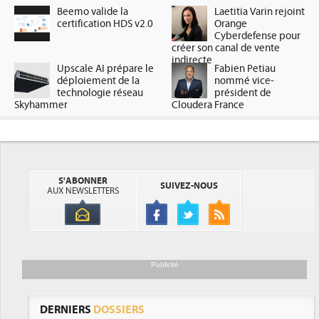
Beemo valide la
Laetitia Varin rejoint
certification HDS v2.0
Orange
Cyberdefense pour
créer son canal de vente
indirecte
Upscale AI prépare le
Fabien Petiau
déploiement de la
nommé vice-
technologie réseau
président de
Skyhammer
Cloudera France
S'ABONNER
SUIVEZ-NOUS
AUX NEWSLETTERS
Publicité
DERNIERS
DOSSIERS