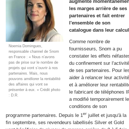
augmente momentanémen
les marges arrière de ses
partenaires et fait entrer
gratuite
l'ensemble de son
catalogue dans leur calcul
Comme nombre de
Noemia Domingues,
fournisseurs, Snom a pu
responsable channel de Snom
constater les effets néfaste
en France : « Nous n’avons
pas de prise sur le nombre de
du confinement sur l'activit
projets qui vont s’ouvrir à nos
de ses partenaires. Pour le
partenaires. Mais, nous
aider à relancer leur activit
pouvons améliorer la rentabilité
des affaires qui vont se
et à améliorer leur rentabilit
présenter à eux. » Crédit photo
le fabricant de téléphones I
: D.R.
a modifié temporairement l
conditions de son
er
programme partenaires. Depuis le 1
juillet et jusqu'à la
fin septembre, ses revendeurs labellisés Silver et Gold