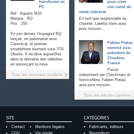
transforme en
pour créer
PC
son canal de
vente indirecte
Ref : Aquaris M10
Marque : BQ
En tant que responsable du
Prix : 250
channel, Laetitia Varin aura
pour mission...
En juin dernier, l'espagnol BQ
lançait, en partenariat avec
Fabien Petiau
Canonical, le premier
nommé vice-
smartphone tournant sous l'OS
président de
Ubuntu. Il récidive aujourd'hui
Cloudera
dans le domaine des tablettes
France
en annonçant la mise...
Passé
Tous les nouveaux produits
notamment par Checkmarx et
ServiceNow, Fabien Petiau
aura pour mission...
Tous les articles carrières
SITE
CATÉGORIES
Contact
Mentions légales
Fabricants, éditeurs
CGV
Vie privée
Revendeurs