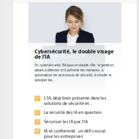
ouble visage
DEE: l'efficacité énergétique
bientôt une obligation pour les
datacenters
le rôle : le gentil en
es menaces, à
Des datacenters plus durables et plus efficaces, c'est
urité, à simuler et
ce que recherchent les pouvoirs publics européens
avec la mise en oeuvre de la nouvelle Directive sur
l'efficacité...
nte dans les
Qu'est-ce que la DEE (directive
1
et...
d'efficacité énergétique) ?
 question
DEE, une pression administrative
2
pour les DSI à transformer...
'IA
Un outillage et des services déjà en
3
défi crucial
place pour répondre à...