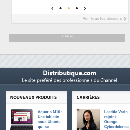
Phocea DC dans les cordes pour la
4
pour une IA
DEE
Interview de Fabrice Coquio,
5
Voir tous les dossiers
président de Digital Realty...
Trimestriels IBM : L'activité logicielle
6
soutient les...
Publicité
Distributique.com
Le site préféré des professionnels du Channel
NOUVEAUX PRODUITS
CARRIÈRES
Aquaris M10 :
Laetitia Varin
Une tablette
rejoint
sous Ubuntu
Orange
qui se
Cyberdefense