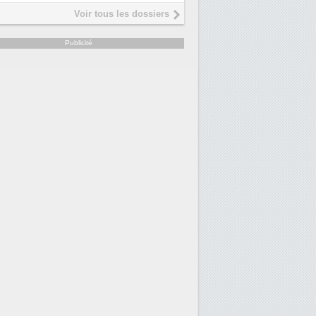
Interview de Fabrice Coquio,
5
Voir tous les dossiers
président de Digital Realty...
Trimestriels IBM : L'activité logicielle
6
Publicité
soutient les...