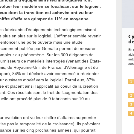
abricants d'équipements technologiques font
voluer leur modèle en se focalisant sur le logiciel.
eux dont la transition est achevée ont vu leur
hiffre d'affaires grimper de 11% en moyenne.
es fabricants d'équipements technologiques misent
e plus en plus sur le logiciel. L'affirmer semble revenir
Cybersécurité, le double v
de l'IA
 enfoncer une porte ouverte mais une étude
écemment publiée par Gemalto permet de mesurer
En cybersécurité, l'IA joue un double rôle : le 
'ampleur du phénomène. Sur les 300 dirigeants de
aidant à détecter et à prévenir les menaces,
automatiser les processus de sécurité, à sim
ournisseurs de matériels interrogés (venant des États-
anticiper les...
nis, du Royaume-Uni, de France, d'Allemagne et du
apon), 84% ont déclaré avoir commencé à réorienter
eur
business model
vers le logiciel. Parmi eux, 37%
L'IA, déjà bien présente dans 
1
e et placent ainsi l'applicatif au coeur de la création
solutions de sécurité et...
ent. Ces résultats sont le fruit de l'augmentation des
La sécurité des IA en question
2
quelle ont procédé plus de 9 fabricants sur 10 au
Sécuriser les IA par l'IA
3
IA et conformité : un défi cruc
4
eur évolution ont vu leur chiffre d'affaires augmenter
pour les entreprises
e pas la temporalité de la croissance). Ils prévoient
Une IA de confiance pour une
5
sance sur les cinq prochaines années, qui pourrait
plus sûre ?