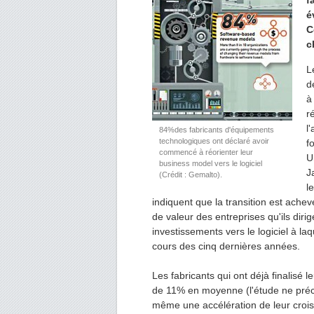
f
é
C
c
L
d
à
r
l
84%des fabricants d'équipements
technologiques ont déclaré avoir
f
commencé à réorienter leur
U
business model vers le logiciel
J
(Crédit : Gemalto).
l
indiquent que la transition est achevé
de valeur des entreprises qu'ils dirig
investissements vers le logiciel à la
cours des cinq dernières années.
Les fabricants qui ont déjà finalisé l
de 11% en moyenne (l'étude ne précis
même une accélération de leur crois