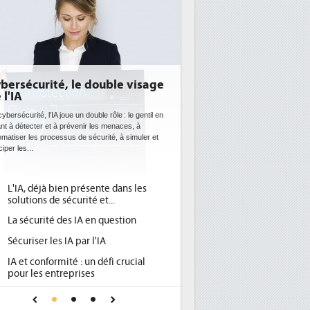
isage
DEE: l'efficacité énergétique
bientôt une obligation pour les
datacenters
gentil en
 à
Des datacenters plus durables et plus efficaces, c'est
uler et
ce que recherchent les pouvoirs publics européens
avec la mise en oeuvre de la nouvelle Directive sur
l'efficacité...
les
Qu'est-ce que la DEE (directive
1
d'efficacité énergétique) ?
DEE, une pression administrative
2
pour les DSI à transformer...
Un outillage et des services déjà en
3
ial
place pour répondre à...
Phocea DC dans les cordes pour la
4
 IA
DEE