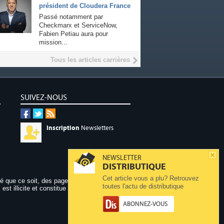
président de Cloudera France
Passé notamment par
Checkmarx et ServiceNow,
Fabien Petiau aura pour
mission...
Tous les articles carrières
SUIVEZ-NOUS
Inscription
Newsletters
NEWSLETTER
DISTRIBUTIQUE
Cet article vous a plu? Retrouvez
dé que ce soit, des pages publiées sur ce site,
toutes l'actu de distributique
 est illicite et constitue une contrefaçon.
ABONNEZ-VOUS