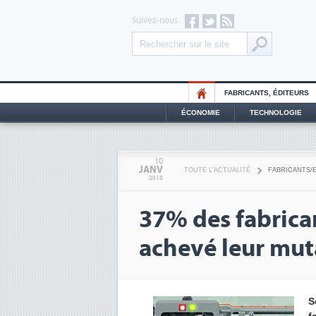
Suivez-nous
FABRICANTS, ÉDITEURS
ÉCONOMIE
TECHNOLOGIE
10
JANV
TOUTE L'ACTUALITÉ
FABRICANTS/
2018
37% des fabrica
achevé leur muta
S