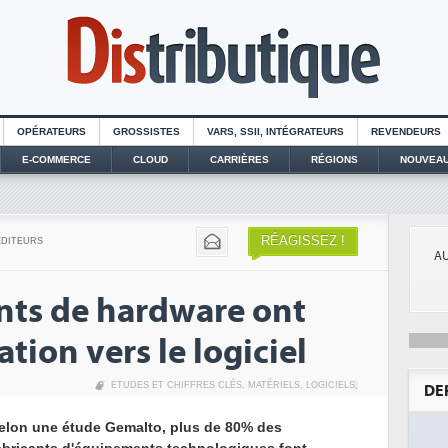
OPÉRATEURS
GROSSISTES
VARS, SSII, INTÉGRATEURS
REVENDEURS
E-COMMERCE
CLOUD
CARRIÈRES
RÉGIONS
NOUVEAU
RÉAGISSEZ !
EDITEURS
AU
nts de hardware ont
tion vers le logiciel
ETUDES ET CHIFFRES CLÉS
,
MATÉRIELS
,
LOGICIELS
,
DE
elon une étude Gemalto, plus de 80% des