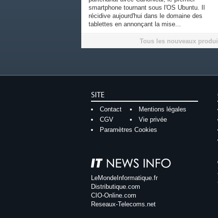
smartphone tournant sous l'OS Ubuntu. Il
récidive aujourd'hui dans le domaine des
tablettes en annonçant la mise...
Tous les nouveaux produi
SITE
Contact
Mentions légales
CGV
Vie privée
Paramètres Cookies
LeMondeInformatique.fr
Distributique.com
CIO-Online.com
Reseaux-Telecoms.net