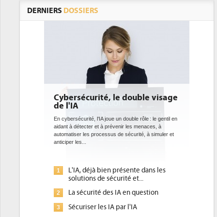
DERNIERS
DOSSIERS
 le double visage
DEE: l'efficacité énergétique
bientôt une obligation pour les
datacenters
e un double rôle : le gentil en
révenir les menaces, à
Des datacenters plus durables et plus efficaces, c'est
s de sécurité, à simuler et
ce que recherchent les pouvoirs publics européens
avec la mise en oeuvre de la nouvelle Directive sur
l'efficacité...
n présente dans les
Qu'est-ce que la DEE (directive
1
curité et...
d'efficacité énergétique) ?
s IA en question
DEE, une pression administrative
2
pour les DSI à transformer...
A par l'IA
Un outillage et des services déjà en
3