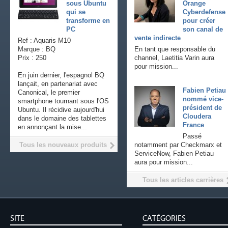
sous Ubuntu
Orange
qui se
Cyberdefense
transforme en
pour créer
PC
son canal de
vente indirecte
Ref : Aquaris M10
Marque : BQ
En tant que responsable du
Prix : 250
channel, Laetitia Varin aura
pour mission...
En juin dernier, l'espagnol BQ
lançait, en partenariat avec
Fabien Petiau
Canonical, le premier
nommé vice-
smartphone tournant sous l'OS
président de
Ubuntu. Il récidive aujourd'hui
Cloudera
dans le domaine des tablettes
France
en annonçant la mise...
Passé
Tous les nouveaux produits
notamment par Checkmarx et
ServiceNow, Fabien Petiau
aura pour mission...
Tous les articles carrières
SITE
CATÉGORIES