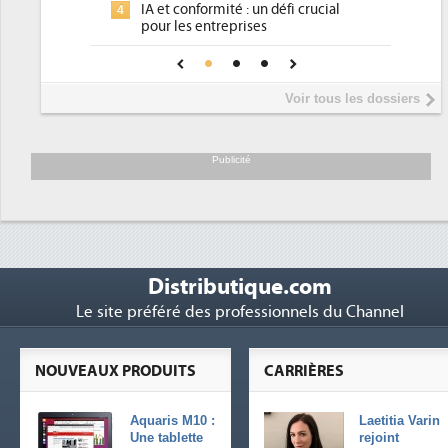
é : un défi crucial
place pour répondre à...
prises
Phocea DC dans les cordes pour la
4
fiance pour une IA
DEE
Interview de Fabrice Coquio,
5
Voir tous les dossiers
président de Digital Realty...
Trimestriels IBM : L'activité logicielle
6
soutient les...
Publicité
Distributique.com
Le site préféré des professionnels du Channel
NOUVEAUX PRODUITS
CARRIÈRES
Aquaris M10 :
Laetitia Varin
Une tablette
rejoint