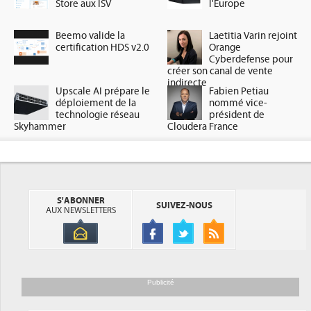
Store aux ISV
l'Europe
Beemo valide la
Laetitia Varin rejoint
certification HDS v2.0
Orange
Cyberdefense pour
créer son canal de vente
indirecte
Upscale AI prépare le
Fabien Petiau
déploiement de la
nommé vice-
technologie réseau
président de
Skyhammer
Cloudera France
S'ABONNER
SUIVEZ-NOUS
AUX NEWSLETTERS
Publicité