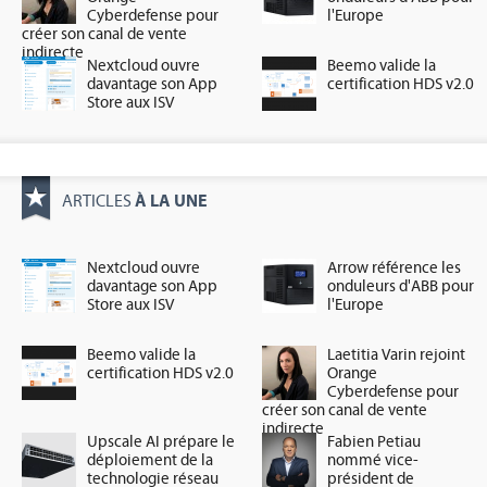
Cyberdefense pour
l'Europe
créer son canal de vente
indirecte
Nextcloud ouvre
Beemo valide la
davantage son App
certification HDS v2.0
Store aux ISV
À LA UNE
ARTICLES
Nextcloud ouvre
Arrow référence les
davantage son App
onduleurs d'ABB pour
Store aux ISV
l'Europe
Beemo valide la
Laetitia Varin rejoint
certification HDS v2.0
Orange
Cyberdefense pour
créer son canal de vente
indirecte
Upscale AI prépare le
Fabien Petiau
déploiement de la
nommé vice-
technologie réseau
président de