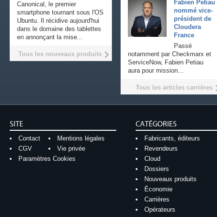
Fabien Petiau
Canonical, le premier
nommé vice-
smartphone tournant sous l'OS
président de
Ubuntu. Il récidive aujourd'hui
Cloudera
dans le domaine des tablettes
France
en annonçant la mise...
Passé
Tous les nouveaux produits
notamment par Checkmarx et
ServiceNow, Fabien Petiau
aura pour mission...
Tous les articles carrières
SITE
CATÉGORIES
Contact
Mentions légales
Fabricants, éditeurs
CGV
Vie privée
Revendeurs
Paramètres Cookies
Cloud
Dossiers
Nouveaux produits
Économie
Carrières
Opérateurs