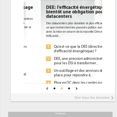
DEE: l'efficacité énergétique
bientôt une obligation pour les
datacenters
Des datacenters plus durables et plus efficaces, c'est
ce que recherchent les pouvoirs publics européens
avec la mise en oeuvre de la nouvelle Directive sur
l'efficacité...
Qu'est-ce que la DEE (directive
1
d'efficacité énergétique) ?
DEE, une pression administrative
2
pour les DSI à transformer...
Un outillage et des services déjà en
3
place pour répondre à...
Phocea DC dans les cordes pour la
4
DEE
Interview de Fabrice Coquio,
5
Voir tous les dossiers
président de Digital Realty...
Trimestriels IBM : L'activité logicielle
6
soutient les...
Publicité