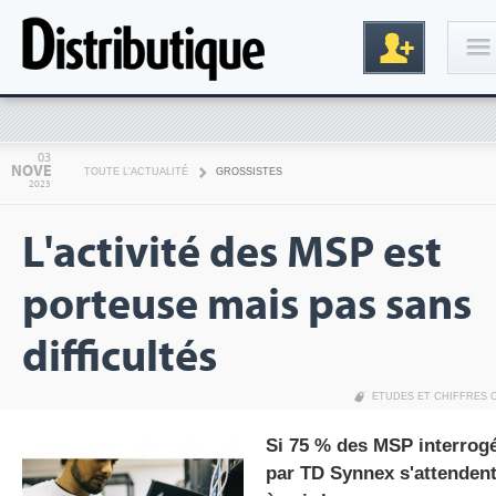
Connexion
03
NOVE
TOUTE L'ACTUALITÉ
GROSSISTES
2023
L'activité des MSP est
porteuse mais pas sans
difficultés
Inscription
ETUDES ET CHIFFRES 
Si 75 % des MSP interrog
par TD Synnex s'attenden