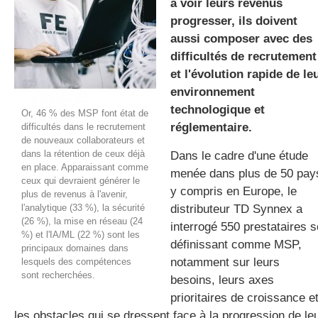
à voir leurs revenus
progresser, ils doivent
aussi composer avec des
gratuite
difficultés de recrutement
et l'évolution rapide de le
environnement
technologique et
Or, 46 % des MSP font état de
réglementaire.
difficultés dans le recrutement
de nouveaux collaborateurs et
dans la rétention de ceux déjà
Dans le cadre d'une étude
en place. Apparaissant comme
menée dans plus de 50 pay
ceux qui devraient générer le
y compris en Europe, le
plus de revenus à l'avenir,
l'analytique (33 %), la sécurité
distributeur TD Synnex a
(26 %), la mise en réseau (24
interrogé 550 prestataires s
%) et l'IA/ML (22 %) sont les
définissant comme MSP,
principaux domaines dans
notamment sur leurs
lesquels des compétences
sont recherchées.
besoins, leurs axes
prioritaires de croissance e
les obstacles qui se dressent face à la progression de le