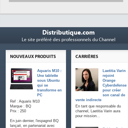
Distributique.com
Le site préféré des professionnels du Channel
NOUVEAUX PRODUITS
CARRIÈRES
Aquaris M10 :
Laetitia Varin
Une tablette
rejoint
sous Ubuntu
Orange
qui se
Cyberdefense
transforme en
pour créer
PC
son canal de
vente indirecte
Ref : Aquaris M10
Marque : BQ
En tant que responsable du
Prix : 250
channel, Laetitia Varin aura
pour mission...
En juin dernier, l'espagnol BQ
lançait, en partenariat avec