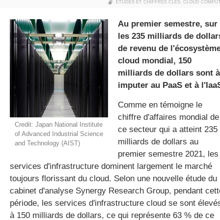
ETUDES ET CHIFFRES CLÉS
,
CLOUD COMPU
Au premier semestre, sur
les 235 milliards de dollar
gratuite
de revenu de l'écosystèm
cloud mondial, 150
milliards de dollars sont à
imputer au PaaS et à l'Iaa
Comme en témoigne le
chiffre d'affaires mondial de
Credit: Japan National Institute
ce secteur qui a atteint 235
of Advanced Industrial Science
milliards de dollars au
and Technology (AIST)
premier semestre 2021, les
services d'infrastructure dominent largement le marché
toujours florissant du cloud. Selon une nouvelle étude du
cabinet d'analyse Synergy Research Group, pendant cett
période, les services d'infrastructure cloud se sont élevé
à 150 milliards de dollars, ce qui représente 63 % de ce