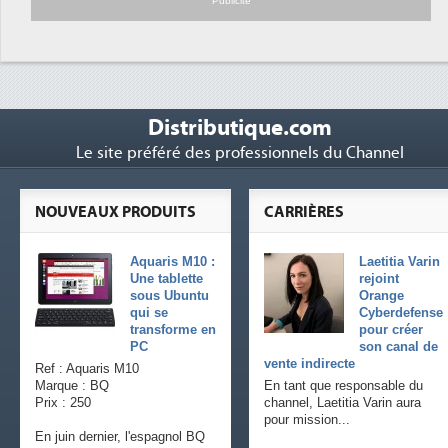
Publicité
Distributique.com
Le site préféré des professionnels du Channel
NOUVEAUX PRODUITS
CARRIÈRES
Aquaris M10 :
Laetitia Varin
Une tablette
rejoint
sous Ubuntu
Orange
qui se
Cyberdefense
transforme en
pour créer
PC
son canal de
vente indirecte
Ref : Aquaris M10
Marque : BQ
En tant que responsable du
Prix : 250
channel, Laetitia Varin aura
pour mission...
En juin dernier, l'espagnol BQ