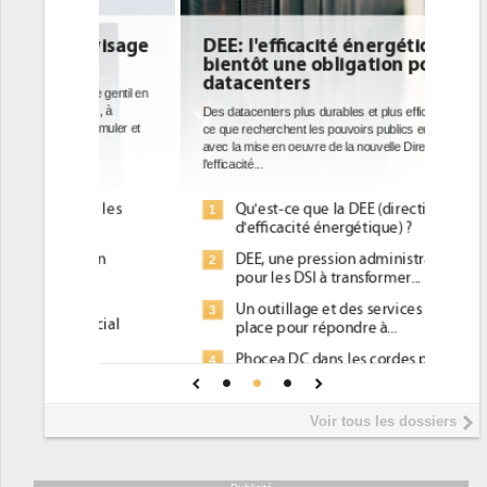
DEE: l'efficacité énergétique
bientôt une obligation pour les
datacenters
Des datacenters plus durables et plus efficaces, c'est
ce que recherchent les pouvoirs publics européens
avec la mise en oeuvre de la nouvelle Directive sur
l'efficacité...
Qu'est-ce que la DEE (directive
1
d'efficacité énergétique) ?
DEE, une pression administrative
2
pour les DSI à transformer...
Un outillage et des services déjà en
3
place pour répondre à...
Phocea DC dans les cordes pour la
4
DEE
Interview de Fabrice Coquio,
5
Voir tous les dossiers
président de Digital Realty...
Trimestriels IBM : L'activité logicielle
6
soutient les...