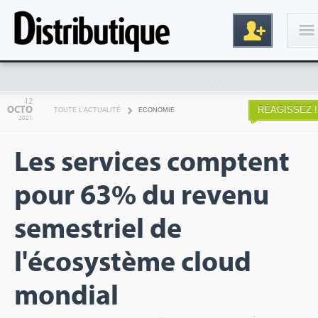
Connexion
12
OCTO
RÉAGISSEZ !
TOUTE L'ACTUALITÉ
ECONOMIE
2021
Les services comptent
pour 63% du revenu
semestriel de
Inscription
l'écosystème cloud
mondial