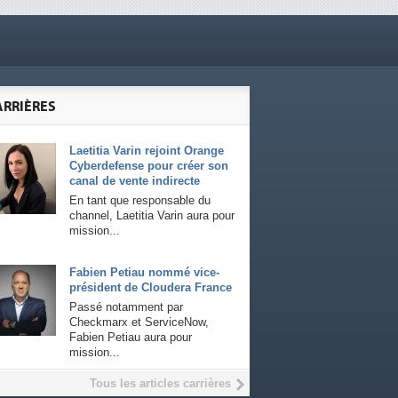
ARRIÈRES
Laetitia Varin rejoint Orange
Cyberdefense pour créer son
canal de vente indirecte
En tant que responsable du
channel, Laetitia Varin aura pour
mission...
Fabien Petiau nommé vice-
président de Cloudera France
Passé notamment par
Checkmarx et ServiceNow,
Fabien Petiau aura pour
mission...
Tous les articles carrières