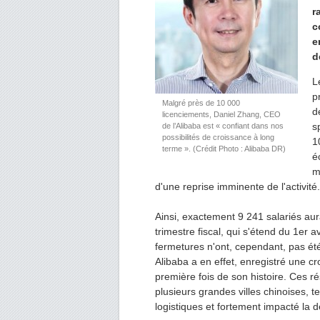
r
c
e
d
L
p
Malgré près de 10 000
d
licenciements, Daniel Zhang, CEO
s
de l’Alibaba est « confiant dans nos
possibilités de croissance à long
1
terme ». (Crédit Photo : Alibaba DR)
é
m
d'une reprise imminente de l'activité.
Ainsi, exactement 9 241 salariés aura
trimestre fiscal, qui s'étend du 1er av
fermetures n'ont, cependant, pas été
Alibaba a en effet, enregistré une cr
première fois de son histoire. Ces 
plusieurs grandes villes chinoises, 
logistiques et fortement impacté l