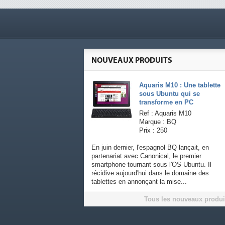
NOUVEAUX PRODUITS
Aquaris M10 : Une tablette
sous Ubuntu qui se
transforme en PC
Ref : Aquaris M10
Marque : BQ
Prix : 250
En juin dernier, l'espagnol BQ lançait, en
partenariat avec Canonical, le premier
smartphone tournant sous l'OS Ubuntu. Il
récidive aujourd'hui dans le domaine des
tablettes en annonçant la mise...
Tous les nouveaux produi