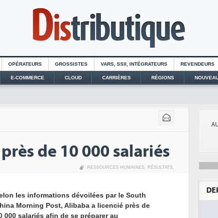
OPÉRATEURS
GROSSISTES
VARS, SSII, INTÉGRATEURS
REVENDEURS
E-COMMERCE
CLOUD
CARRIÈRES
RÉGIONS
NOUVEAU
AU
 près de 10 000 salariés
RESSOURCES HUMAINES
,
RÉSULTATS
,
DE
elon les informations dévoilées par le South
hina Morning Post, Alibaba a licencié près de
0 000 salariés afin de se préparer au