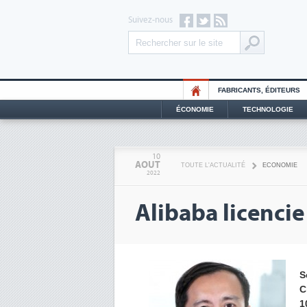
Suivez-nous
FABRICANTS, ÉDITEURS
ÉCONOMIE
TECHNOLOGIE
10
AOUT
TOUTE L'ACTUALITÉ
ECONOMIE
2022
Alibaba licencie
S
C
1