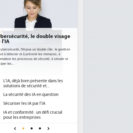
bersécurité, le double visage
 l'IA
ybersécurité, l'IA joue un double rôle : le gentil en
ant à détecter et à prévenir les menaces, à
omatiser les processus de sécurité, à simuler et
ciper les...
L'IA, déjà bien présente dans les
solutions de sécurité et...
La sécurité des IA en question
Sécuriser les IA par l'IA
IA et conformité : un défi crucial
pour les entreprises
Une IA de confiance pour une IA
plus sûre ?