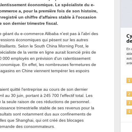
alentissement économique. Le spécialiste du e-
ommerce a, pour la première fois de son histoire,
nregistré un chiffre d'affaires stable à l'occasion
e son dernier trimestre fiscal.
e géant du e-commerce Alibaba n'est pas à l'abri des
Cy
ressions économiques qui pèsent sur les autres
de
étaillants. Selon le South China Morning Post, le
En c
pécialiste de la vente en ligne aurait licencié près de
aid
0 000 employés en prévision d'un ralentissement
aut
anti
conomique. En effet, les nombreuses fermetures de
agasins en Chine viennent tempérer les espoirs
1
ient quitté l'entreprise au cours de son dernier
2
ril au 30 juin, portant à 245 700 l'effectif total. Les
 la seule raison de ces réductions de personnel.
3
oissance trimestrielle stable de ses revenus pour la
4
résultats sont notamment dus aux confinements de
telles que Shanghai, qui ont créé des blocages
5
a demande des consommateurs.